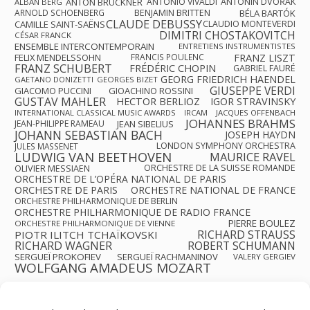
ANTON BRUCKNER
ANTONIO VIVALDI
ANTONÍN DVOŘÁK
ALBAN BERG
ARNOLD SCHOENBERG
BENJAMIN BRITTEN
BÉLA BARTÓK
CLAUDE DEBUSSY
CAMILLE SAINT-SAËNS
CLAUDIO MONTEVERDI
DIMITRI CHOSTAKOVITCH
CÉSAR FRANCK
ENSEMBLE INTERCONTEMPORAIN
ENTRETIENS INSTRUMENTISTES
FRANZ LISZT
FELIX MENDELSSOHN
FRANCIS POULENC
FRANZ SCHUBERT
FRÉDÉRIC CHOPIN
GABRIEL FAURÉ
GEORG FRIEDRICH HAENDEL
GAETANO DONIZETTI
GEORGES BIZET
GIUSEPPE VERDI
GIACOMO PUCCINI
GIOACHINO ROSSINI
GUSTAV MAHLER
HECTOR BERLIOZ
IGOR STRAVINSKY
INTERNATIONAL CLASSICAL MUSIC AWARDS
IRCAM
JACQUES OFFENBACH
JOHANNES BRAHMS
JEAN-PHILIPPE RAMEAU
JEAN SIBELIUS
JOHANN SEBASTIAN BACH
JOSEPH HAYDN
LONDON SYMPHONY ORCHESTRA
JULES MASSENET
LUDWIG VAN BEETHOVEN
MAURICE RAVEL
OLIVIER MESSIAEN
ORCHESTRE DE LA SUISSE ROMANDE
ORCHESTRE DE L’OPÉRA NATIONAL DE PARIS
ORCHESTRE DE PARIS
ORCHESTRE NATIONAL DE FRANCE
ORCHESTRE PHILHARMONIQUE DE BERLIN
ORCHESTRE PHILHARMONIQUE DE RADIO FRANCE
PIERRE BOULEZ
ORCHESTRE PHILHARMONIQUE DE VIENNE
RICHARD STRAUSS
PIOTR ILITCH TCHAÏKOVSKI
RICHARD WAGNER
ROBERT SCHUMANN
SERGUEÏ PROKOFIEV
SERGUEÏ RACHMANINOV
VALERY GERGIEV
WOLFGANG AMADEUS MOZART