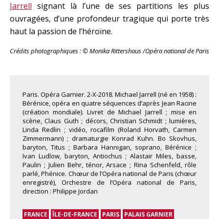
Jarrell
signant là l’une de ses partitions les plus
ouvragées, d’une profondeur tragique qui porte très
haut la passion de l’héroïne.
Crédits photographiques : © Monika Rittershaus /Opéra national de Paris
Paris. Opéra Garnier. 2-X-2018. Michael Jarrell (né en 1958) :
Bérénice, opéra en quatre séquences d’après Jean Racine
(création mondiale). Livret de Michael Jarrell ; mise en
scène, Claus Guth ; décors, Christian Schmidt ; lumières,
Linda Redlin ; vidéo, rocafilm (Roland Horvath, Carmen
Zimmermann) ; dramaturgie Konrad Kuhn. Bo Skovhus,
baryton, Titus ; Barbara Hannigan, soprano, Bérénice ;
Ivan Ludlow, baryton, Antiochus ; Alastair Miles, basse,
Paulin ; Julien Behr, ténor, Arsace ; Rina Schenfeld, rôle
parlé, Phénice. Chœur de l’Opéra national de Paris (chœur
enregistré), Orchestre de l’Opéra national de Paris,
direction : Philippe Jordan
FRANCE
ÎLE-DE-FRANCE
PARIS
PALAIS GARNIER