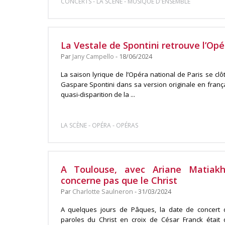
-
-
CONCERTS
LA SCÈNE
MUSIQUE D'ENSEMBLE
La Vestale de Spontini retrouve l’Opé
Par
Jany Campello
- 18/06/2024
La saison lyrique de l’Opéra national de Paris se clô
Gaspare Spontini dans sa version originale en fran
quasi-disparition de la ...
-
-
LA SCÈNE
OPÉRA
OPÉRAS
A Toulouse, avec Ariane Matiakh
concerne pas que le Christ
Par
Charlotte Saulneron
- 31/03/2024
A quelques jours de Pâques, la date de concert d
paroles du Christ en croix de César Franck était