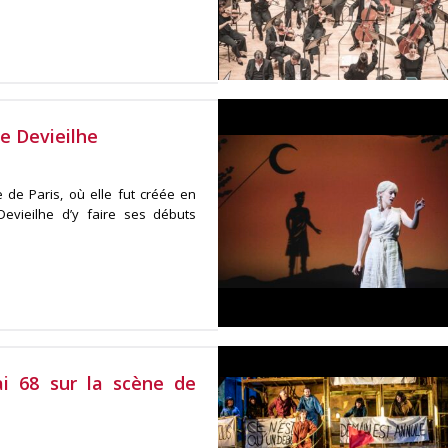
e Devieilhe
de Paris, où elle fut créée en
evieilhe d’y faire ses débuts
i 68 sur la scène de