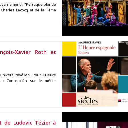
ouvernement", "Perruque blonde
e Charles Lecocq et de la IIIème
çois-Xavier Roth et
univers ravélien. Pour L’Heure
 sa Concepción sur le métier
t de Ludovic Tézier à