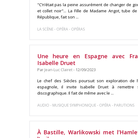
"C’n’était pas la peine assurément de changer de g
et collet noir"... La Fille de Madame Angot, tube d
République, fait son ...
-
-
LA SCÈNE
OPÉRA
OPÉRAS
Une heure en Espagne avec Fran
Isabelle Druet
Par
Jean-Luc Clairet
- 12/09/2023
Le chef des Siècles poursuit son exploration de l’
espagnole, il invite Isabelle Druet à remettre
discographique. Il fait de même avec le ...
-
-
-
AUDIO
MUSIQUE SYMPHONIQUE
OPÉRA
PARUTIONS
À Bastille, Warlikowski met l’Hamle