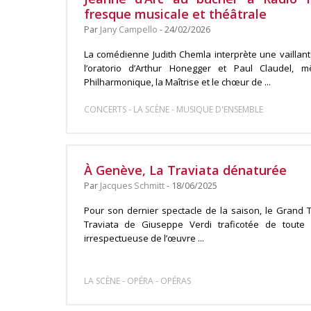
fresque musicale et théâtrale
Par
Jany Campello
- 24/02/2026
La comédienne Judith Chemla interprète une vaillant
l’oratorio d’Arthur Honegger et Paul Claudel, 
Philharmonique, la Maîtrise et le chœur de ...
-
-
CONCERTS
LA SCÈNE
MUSIQUE D'ENSEMBLE
À Genève, La Traviata dénaturée
Par
Jacques Schmitt
- 18/06/2025
Pour son dernier spectacle de la saison, le Gran
Traviata de Giuseppe Verdi traficotée de tout
irrespectueuse de l’œuvre ...
-
-
LA SCÈNE
OPÉRA
OPÉRAS