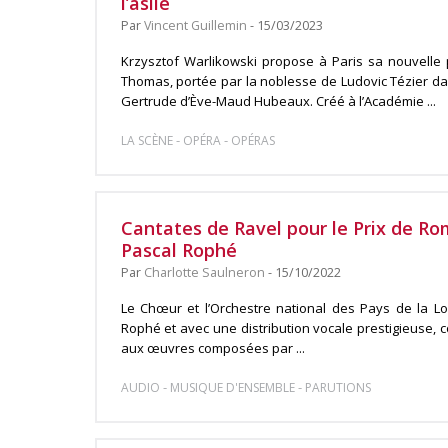
l’asile
Par
Vincent Guillemin
- 15/03/2023
Krzysztof Warlikowski propose à Paris sa nouvelle 
Thomas, portée par la noblesse de Ludovic Tézier dans
Gertrude d’Ève-Maud Hubeaux. Créé à l’Académie ...
-
-
LA SCÈNE
OPÉRA
OPÉRAS
Cantates de Ravel pour le Prix de Ro
Pascal Rophé
Par
Charlotte Saulneron
- 15/10/2022
Le Chœur et l’Orchestre national des Pays de la Loi
Rophé et avec une distribution vocale prestigieuse, 
aux œuvres composées par ...
-
-
AUDIO
MUSIQUE D'ENSEMBLE
PARUTIONS