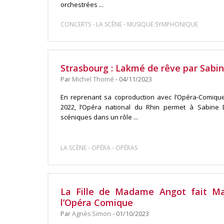
orchestrées ...
-
-
CONCERTS
LA SCÈNE
MUSIQUE SYMPHONIQUE
Strasbourg : Lakmé de rêve par Sabin
Par
Michel Thomé
- 04/11/2023
En reprenant sa coproduction avec l’Opéra-Comique 
2022, l’Opéra national du Rhin permet à Sabine D
scéniques dans un rôle ...
-
-
LA SCÈNE
OPÉRA
OPÉRAS
La Fille de Madame Angot fait Ma
l’Opéra Comique
Par
Agnès Simon
- 01/10/2023