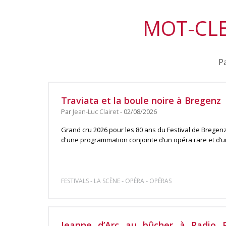
MOT-CLE
Pa
Traviata et la boule noire à Bregenz
Par
Jean-Luc Clairet
- 02/08/2026
Grand cru 2026 pour les 80 ans du Festival de Bregenz,
d'une programmation conjointe d’un opéra rare et d’un 
-
-
-
FESTIVALS
LA SCÈNE
OPÉRA
OPÉRAS
Jeanne d’Arc au bûcher à Radio F