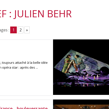
F : JULIEN BEHR
ges :
1
2
»
 toujours attaché à la belle idée
opéra star : après des ...
rance, bouleversante