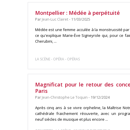
Montpellier : Médée à perpétuité
Par
Jean-Luc Clairet
- 11/03/2025
Médée est une femme acculée à la monstruosité par
ce qu'explique Marie-Ève Signeyrole qui, pour ce fai
Cherubini, ...
-
-
LA SCÈNE
OPÉRA
OPÉRAS
Magnificat pour le retour des con
Paris
Par
Jean-Christophe Le Toquin
- 19/12/2024
Après cinq ans à se vivre orpheline, la Maîtrise No
cathédrale fraichement réouverte, avec un prog
neuf siècles de musique et plus encore ...