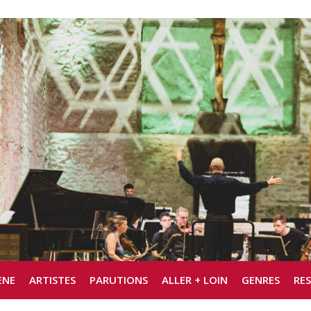
ÈNE
ARTISTES
PARUTIONS
ALLER + LOIN
GENRES
RE