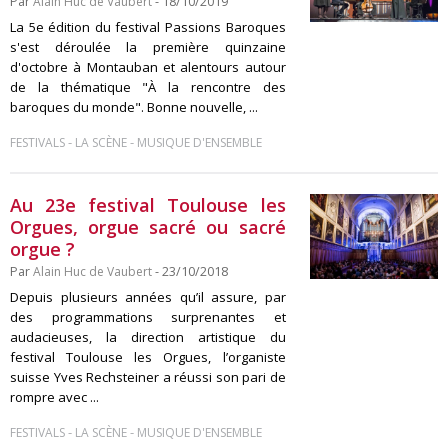
Par
Alain Huc de Vaubert
- 18/10/2019
La 5e édition du festival Passions Baroques
s'est déroulée la première quinzaine
d'octobre à Montauban et alentours autour
de la thématique "À la rencontre des
baroques du monde". Bonne nouvelle, ...
-
-
FESTIVALS
LA SCÈNE
MUSIQUE D'ENSEMBLE
Au 23e festival Toulouse les
Orgues, orgue sacré ou sacré
orgue ?
Par
Alain Huc de Vaubert
- 23/10/2018
Depuis plusieurs années qu’il assure, par
des programmations surprenantes et
audacieuses, la direction artistique du
festival Toulouse les Orgues, l’organiste
suisse Yves Rechsteiner a réussi son pari de
rompre avec ...
-
-
FESTIVALS
LA SCÈNE
MUSIQUE D'ENSEMBLE