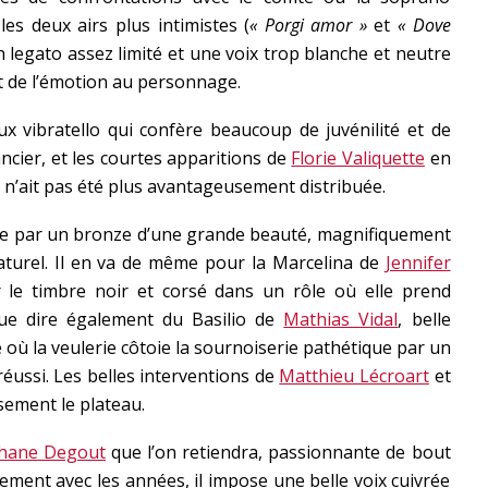
les deux airs plus intimistes (
« Porgi amor »
et
« Dove
 legato assez limité et une voix trop blanche et neutre
et de l’émotion au personnage.
ux vibratello qui confère beaucoup de juvénilité et de
ncier, et les courtes apparitions de
Florie Valiquette
en
 n’ait pas été plus avantageusement distribuée.
e par un bronze d’une grande beauté, magnifiquement
turel. Il en va de même pour la Marcelina de
Jennifer
 le timbre noir et corsé dans un rôle où elle prend
ue dire également du Basilio de
Mathias Vidal
, belle
 où la veulerie côtoie la sournoiserie pathétique par un
réussi. Les belles interventions de
Matthieu Lécroart
et
ement le plateau.
hane Degout
que l’on retiendra, passionnante de bout
uement avec les années, il impose une belle voix cuivrée