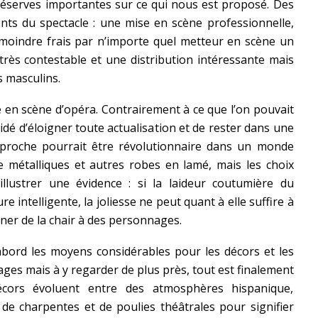
s réserves importantes sur ce qui nous est proposé. Des
nts du spectacle : une mise en scène professionnelle,
 à moindre frais par n’importe quel metteur en scène un
très contestable et une distribution intéressante mais
 masculins.
en scène d’opéra. Contrairement à ce que l’on pouvait
écidé d’éloigner toute actualisation et de rester dans une
pproche pourrait être révolutionnaire dans un monde
e métalliques et autres robes en lamé, mais les choix
llustrer une évidence : si la laideur coutumière du
e intelligente, la joliesse ne peut quant à elle suffire à
onner de la chair à des personnages.
’abord les moyens considérables pour les décors et les
ages mais à y regarder de plus près, tout est finalement
 décors évoluent entre des atmosphères hispanique,
u de charpentes et de poulies théâtrales pour signifier