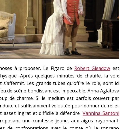
choses à proposer. Le Figaro de
Robert Gleadow
est
physique. Après quelques minutes de chauffe, la voix
 s’affermit. Les grands tubes qu’offre le rôle, sont ici
 jeu de scène bondissant est impeccable. Anna Aglatova
oup de charme. Si le medium est parfois couvert par
conduite et suffisamment veloutée pour donner du relief
assez ingrat et difficile à défendre.
Vannina Santoni
roposant une comtesse jeune, aux aigus rayonnant.
es de confrontations avec le comte où la soprano