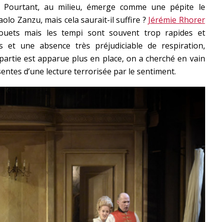
 ? Pourtant, au milieu, émerge comme une pépite le
olo Zanzu, mais cela saurait-il suffire ?
Jérémie Rhorer
ouets mais les tempi sont souvent trop rapides et
s et une absence très préjudiciable de respiration,
 partie est apparue plus en place, on a cherché en vain
entes d’une lecture terrorisée par le sentiment.