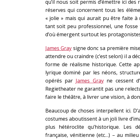
qu’il nous soit permis d’émettre ici de
réserves qui concernent tous les éléme
« jolie » mais qui aurait pu être faite
tant soit peu professionnel, une fosse 
d’où émergent surtout les protagonistes
James Gray
signe donc sa première mise 
attendre ou craindre (c’est selon) il a d
forme de réalisme historique. Cette a
lyrique dominé par les néons, structur
opérés par
James Gray
ne cessent d’i
Regietheater ne garantit pas une relectur
faire le théâtre, à livrer une vision, à d
Beaucoup de choses interpellent ici. D
costumes aboutissent à un joli livre d’im
plus hétéroclite qu’historique. Les
française, vénitienne (etc…) – au milie