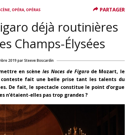
PARTAGER
PARTAGER
,
,
SCÈNE
OPÉRA
OPÉRAS
garo déjà routinières
des Champs-Élysées
mbre 2019
par
Steeve Boscardin
mettre en scène
les Noces de Figaro
de Mozart, le
onteste fait une belle prise tant les talents du
s. De fait, le spectacle constitue le point d’orgue
s n’étaient-elles pas trop grandes ?