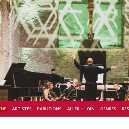
ÈNE
ARTISTES
PARUTIONS
ALLER + LOIN
GENRES
RE