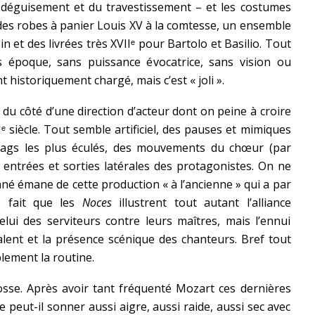
éguisement et du travestissement – et les costumes
des robes à panier Louis XV à la comtesse, un ensemble
n et des livrées très XVIIᵉ pour Bartolo et Basilio. Tout
ns époque, sans puissance évocatrice, sans vision ou
 historiquement chargé, mais c’est « joli ».
 du côté d’une direction d’acteur dont on peine à croire
ᵉ siècle. Tout semble artificiel, des pauses et mimiques
 gags les plus éculés, des mouvements du chœur (par
x entrées et sorties latérales des protagonistes. On ne
né émane de cette production « à l’ancienne » qui a par
le fait que les
Noces
illustrent tout autant l’alliance
lui des serviteurs contre leurs maîtres, mais l’ennui
lent et la présence scénique des chanteurs. Bref tout
blement la routine.
fosse. Après avoir tant fréquenté Mozart ces dernières
peut-il sonner aussi aigre, aussi raide, aussi sec avec