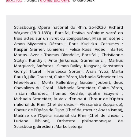
Strasbourg. Opéra national du Rhin. 26-I-2020. Richard
Wagner (1813-1883) : Parsifal, festival scénique sacré en
trois actes sur un livret du compositeur. Mise en scène :
Amon Miyamoto. Décors : Boris Kudlicka. Costumes :
Kaspar Glarner. Lumières : Felice Ross. Vidéo : Bartek
Macias. Avec : Thomas Blondelle, Parsifal ; Christianne
Stotijn, Kundry ; Ante Jerkunica, Gurnemanz ; Markus
Marquardt, Amfortas ; Simon Bailey, Klingsor ; Konstantin
Gorny, Titurel ; Francesca Sorteni, Anaïs Yvoz, Marta
Bauzà, Julie Goussot, Claire Péron, Michaela Schneider, les
Filles-Fleurs ; Moritz Kallenberg, Gautier Joubert, deux
Chevaliers du Graal ; Michaela Schneider, Claire Péron,
Tristan Blanchet, Thomas Kiechle, quatre Ecuyers ;
Michaela Schneider, la Voix d’en-haut. Chœur de l’Opéra
national du Rhin (Chef de chœur : Alessandro Zuppardo),
Chœur de l’Opéra de Dijon (Chef de chœur : Anass Ismat),
Maîtrise de l’Opéra national du Rhin (Chef de chœur :
Luciano Bibiloni), Orchestre philharmonique de
Strasbourg, direction : Marko Letonja