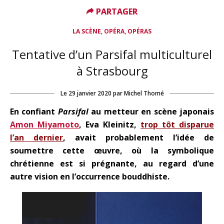
PARTAGER
PARTAGER
,
,
LA SCÈNE
OPÉRA
OPÉRAS
Tentative d’un Parsifal multiculturel
à Strasbourg
Le
29 janvier 2020
par
Michel Thomé
En confiant
Parsifal
au metteur en scène japonais
Amon Miyamoto
, Eva Kleinitz,
trop tôt disparue
l’an dernier
, avait probablement l’idée de
soumettre cette œuvre, où la symbolique
chrétienne est si prégnante, au regard d’une
autre vision en l’occurrence bouddhiste.