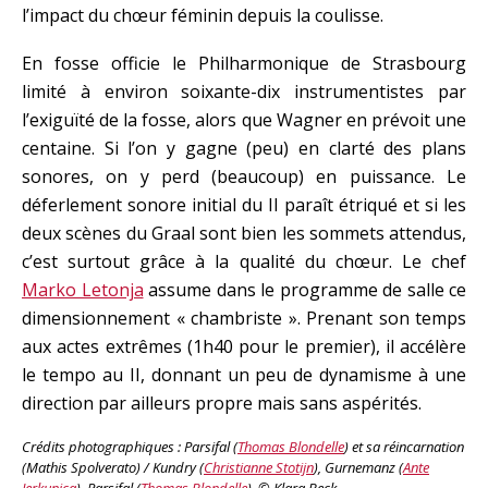
l’impact du chœur féminin depuis la coulisse.
En fosse officie le Philharmonique de Strasbourg
limité à environ soixante-dix instrumentistes par
l’exiguïté de la fosse, alors que Wagner en prévoit une
centaine. Si l’on y gagne (peu) en clarté des plans
sonores, on y perd (beaucoup) en puissance. Le
déferlement sonore initial du II paraît étriqué et si les
deux scènes du Graal sont bien les sommets attendus,
c’est surtout grâce à la qualité du chœur. Le chef
Marko Letonja
assume dans le programme de salle ce
dimensionnement « chambriste ». Prenant son temps
aux actes extrêmes (1h40 pour le premier), il accélère
le tempo au II, donnant un peu de dynamisme à une
direction par ailleurs propre mais sans aspérités.
Crédits photographiques : Parsifal (
Thomas Blondelle
) et sa réincarnation
(Mathis Spolverato) / Kundry (
Christianne Stotijn
), Gurnemanz (
Ante
Jerkunica
), Parsifal (
Thomas Blondelle
) © Klara Beck