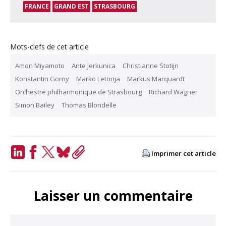
FRANCE
GRAND EST
STRASBOURG
Mots-clefs de cet article
Amon Miyamoto
Ante Jerkunica
Christianne Stotijn
Konstantin Gorny
Marko Letonja
Markus Marquardt
Orchestre philharmonique de Strasbourg
Richard Wagner
Simon Bailey
Thomas Blondelle
Imprimer cet article
LinkedIn
Facebook
Twitter
Bluesky
Copy
Link
Laisser un commentaire