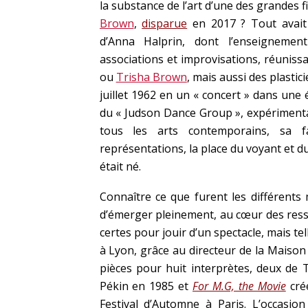
la substance de l’art d’une des grandes 
Brown
,
disparue
en 2017 ? Tout avait
d’Anna Halprin, dont l’enseignemen
associations et improvisations, réunis
ou
Trisha Brown
, mais aussi des plastici
juillet 1962 en un « concert » dans un
du « Judson Dance Group », expérimentan
tous les arts contemporains, sa f
représentations, la place du voyant et d
était né.
Connaître ce que furent les différent
d’émerger pleinement, au cœur des resso
certes pour jouir d’un spectacle, mais t
à Lyon, grâce au directeur de la Maiso
pièces pour huit interprètes, deux de
Pékin en 1985 et
For M.G, the Movie
cré
Festival d’Automne à Paris. L’occasio