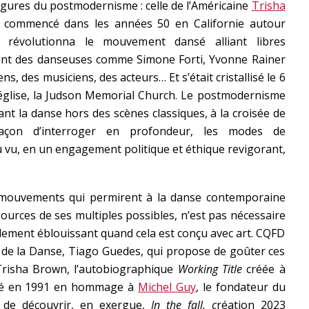
figures du postmodernisme : celle de l’Américaine
Trisha
 commencé dans les années 50 en Californie autour
t révolutionna le mouvement dansé alliant libres
sant des danseuses comme Simone Forti, Yvonne Rainer
ens, des musiciens, des acteurs… Et s’était cristallisé le 6
e église, la Judson Memorial Church. Le postmodernisme
t la danse hors des scènes classiques, à la croisée de
açon d’interroger en profondeur, les modes de
u vu, en un engagement politique et éthique revigorant,
s mouvements qui permirent à la danse contemporaine
urces de ses multiples possibles, n’est pas nécessaire
ellement éblouissant quand cela est conçu avec art. CQFD
n de la Danse, Tiago Guedes, qui propose de goûter ces
 Trisha Brown, l’autobiographique
Working Title
créée à
é en 1991 en hommage à
Michel Guy
, le fondateur du
n de découvrir, en exergue,
In the fall, c
réation 2023