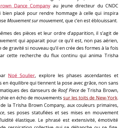
Brown Dance Company
au jeune directeur du CNDC
si bien placé pour rendre hommage à celle qui inspira
anse
Mouvement sur mouvement
, que c’en est éblouissant.
êmes des pièces et leur ordre d’apparition, il s’agit de
vement qui apparait pour ce qu’il est, non pas aérien,
 de gravité si nouveau qu’il en crée des formes à la fois
ar cette recherche du flux continu qui anima Trisha
 par
Noé Soulier
, explore les phases ascendantes et
s en équilibre qui tiennent la pose avec grâce, non sans
lématiques des danseurs de
Roof Piece
de Trisha Brown,
aphie en écho de mouvements
sur les toits de New-York
.
 de la Trisha Brown Company, aux couleurs primaires,
ce
, ses poses statufiées et ses mises en mouvement
luidité élastique. Le phrasé est extensivité, émotivité
de respiration collective qui se déhanche ou se fige,