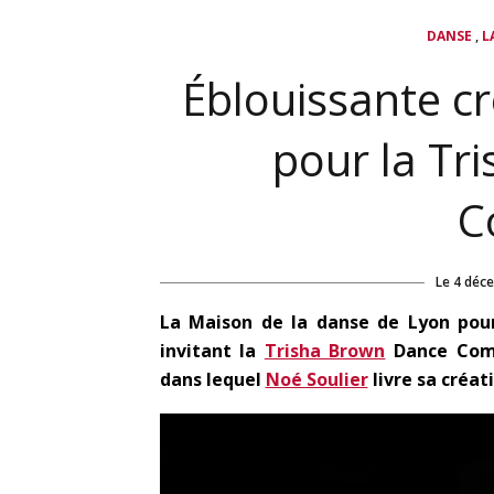
,
DANSE
L
Éblouissante cr
pour la Tr
C
Le
4 déc
La Maison de la danse de Lyon pours
invitant la
Trisha Brown
Dance Comp
dans lequel
Noé Soulier
livre sa créat