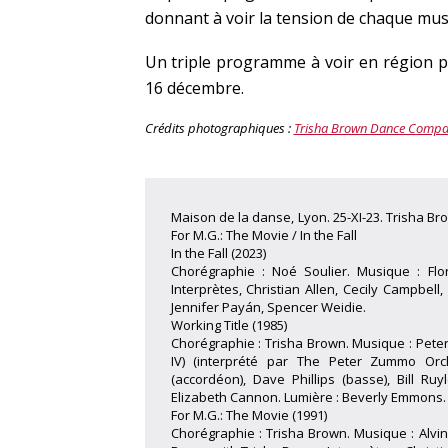
donnant à voir la tension de chaque musc
Un triple programme à voir en région p
16 décembre.
Crédits photographiques :
Trisha Brown Dance Comp
Maison de la danse, Lyon. 25-XI-23. Trisha Br
For M.G.: The Movie / In the Fall
In the Fall (2023)
Chorégraphie : Noé Soulier. Musique : Flo
Interprètes, Christian Allen, Cecily Campbell
Jennifer Payán, Spencer Weidie.
Working Title (1985)
Chorégraphie : Trisha Brown. Musique : Peter 
IV) (interprété par The Peter Zummo Orc
(accordéon), Dave Phillips (basse), Bill R
Elizabeth Cannon. Lumière : Beverly Emmons.
For M.G.: The Movie (1991)
Chorégraphie : Trisha Brown. Musique : Alvi