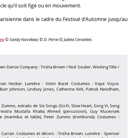
le qu’il soit figé ou en mouvement.
arisienne dans le cadre du Festival d’Automne jusqu’au
any
© Sandy Korzekwa, © D. Perrin © Julieta Cervantes
own Dance Company : Trisha Brown / Noé Soulier. Working Title /
rian Hecker. Lumière : Victor Burel. Costumes : Kaye Voyce.
, Burr Johnson, Lindsey Jones, Catherine Kirk, Patrick Needham,
Zummo, extraits de Six Songs (Sci-Fi, Slow Heart, Song VI, Song
hestra Mustafa Khaliq Ahmed (percussion), Guy Klucevsek
uyle (marimba et table), Peter Zummo (trombone)). Costumes :
n Curran. Costumes et décors : Trisha Brown. Lumière : Spencer