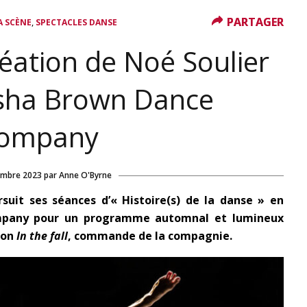
PARTAGER
PARTAGER
,
A SCÈNE
SPECTACLES DANSE
éation de Noé Soulier
isha Brown Dance
ompany
embre 2023
par
Anne O'Byrne
uit ses séances d’« Histoire(s) de la danse » en
any pour un programme automnal et lumineux
ion
In the fall
, commande de la compagnie.