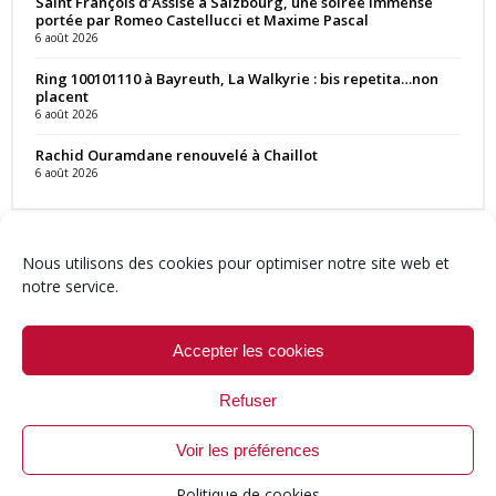
Saint François d’Assise à Salzbourg, une soirée immense
portée par Romeo Castellucci et Maxime Pascal
6 août 2026
Ring 100101110 à Bayreuth, La Walkyrie : bis repetita…non
placent
6 août 2026
Rachid Ouramdane renouvelé à Chaillot
6 août 2026
Nous utilisons des cookies pour optimiser notre site web et
notre service.
Contact
Qui sommes-nous ?
Équipe
Newsletter
Annonces
Crédits & Mentions
Politique de cookies (UE)
Accepter les cookies
Refuser
Voir les préférences
© 1999-2026 ResMusica.net Tous droits réservés.
Politique de cookies