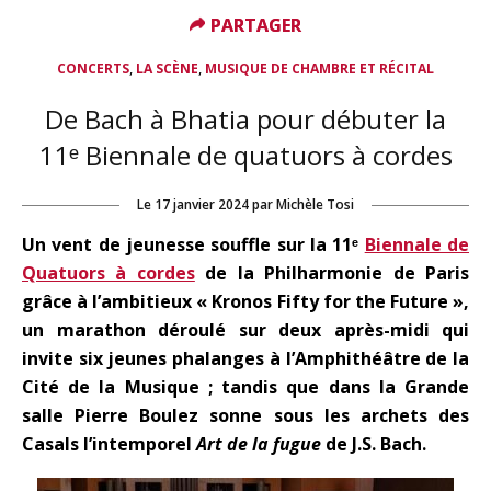
PARTAGER
PARTAGER
,
,
CONCERTS
LA SCÈNE
MUSIQUE DE CHAMBRE ET RÉCITAL
De Bach à Bhatia pour débuter la
11ᵉ Biennale de quatuors à cordes
Le
17 janvier 2024
par
Michèle Tosi
Un vent de jeunesse souffle sur la 11ᵉ
Biennale de
Quatuors à cordes
de la Philharmonie de Paris
grâce à l’ambitieux « Kronos Fifty for the Future »,
un marathon déroulé sur deux après-midi qui
invite six jeunes phalanges à l’Amphithéâtre de la
Cité de la Musique ; tandis que dans la Grande
salle Pierre Boulez sonne sous les archets des
Casals l’intemporel
Art de la fugue
de J.S. Bach.