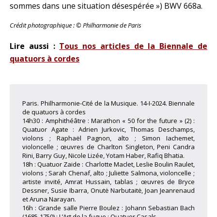
sommes dans une situation désespérée ») BWV 668a.
Crédit photographique : © Philharmonie de Paris
Lire aussi :
Tous nos articles de la Biennale de
quatuors à cordes
Paris. Philharmonie-Cité de la Musique. 14-I-2024. Biennale
de quatuors à cordes
14h30 : Amphithéâtre : Marathon « 50 for the future » (2) :
Quatuor Agate : Adrien Jurkovic, Thomas Deschamps,
violons ; Raphaël Pagnon, alto ; Simon Iachemet,
violoncelle ; œuvres de Charlton Singleton, Peni Candra
Rini, Barry Guy, Nicole Lizée, Yotam Haber, Rafiq Bhatia.
18h : Quatuor Zaide : Charlotte Maclet, Leslie Boulin Raulet,
violons ; Sarah Chenaf, alto ; Juliette Salmona, violoncelle ;
artiste invité, Amrat Hussain, tablas ; œuvres de Bryce
Dessner, Susie Ibarra, Onutė Narbutaitė, Joan Jeanrenaud
et Aruna Narayan.
16h : Grande salle Pierre Boulez : Johann Sebastian Bach
(1685-1750) : L’Art de la fugue ; Quatuor Casals.