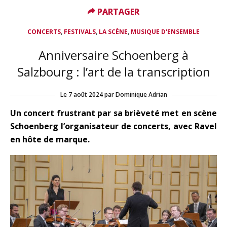
PARTAGER
PARTAGER
,
,
,
CONCERTS
FESTIVALS
LA SCÈNE
MUSIQUE D'ENSEMBLE
Anniversaire Schoenberg à
Salzbourg : l’art de la transcription
Le
7 août 2024
par
Dominique Adrian
Un concert frustrant par sa brièveté met en scène
Schoenberg l’organisateur de concerts, avec Ravel
en hôte de marque.