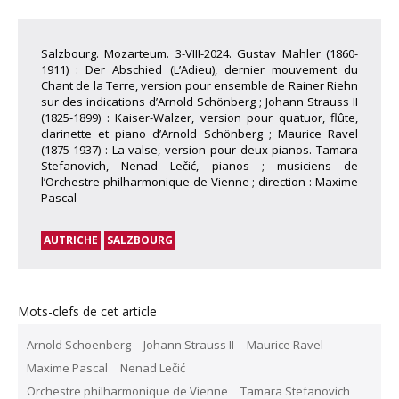
Salzbourg. Mozarteum. 3-VIII-2024. Gustav Mahler (1860-
1911) : Der Abschied (L’Adieu), dernier mouvement du
Chant de la Terre, version pour ensemble de Rainer Riehn
sur des indications d’Arnold Schönberg ; Johann Strauss II
(1825-1899) : Kaiser-Walzer, version pour quatuor, flûte,
clarinette et piano d’Arnold Schönberg ; Maurice Ravel
(1875-1937) : La valse, version pour deux pianos. Tamara
Stefanovich, Nenad Lečić, pianos ; musiciens de
l’Orchestre philharmonique de Vienne ; direction : Maxime
Pascal
AUTRICHE
SALZBOURG
Mots-clefs de cet article
Arnold Schoenberg
Johann Strauss II
Maurice Ravel
Maxime Pascal
Nenad Lečić
Orchestre philharmonique de Vienne
Tamara Stefanovich