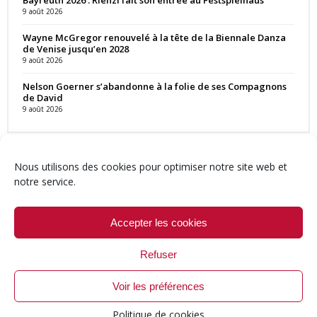
9 août 2026
Wayne McGregor renouvelé à la tête de la Biennale Danza
de Venise jusqu’en 2028
9 août 2026
Nelson Goerner s’abandonne à la folie de ses Compagnons
de David
9 août 2026
Nous utilisons des cookies pour optimiser notre site web et
notre service.
Contact
Qui sommes-nous ?
Équipe
Newsletter
Annonces
Crédits & Mentions
Politique de cookies (UE)
Accepter les cookies
Refuser
Voir les préférences
© 1999-2026 ResMusica.net Tous droits réservés.
Politique de cookies