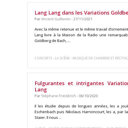
Lang Lang dans les Variations Goldbe
Par
Vincent Guillemin
- 27/11/2021
Avec la même retenue et le même travail d’ornementa
Lang livre à la Maison de la Radio une remarquable
Goldberg de Bach, ...
-
-
CONCERTS
LA SCÈNE
MUSIQUE DE CHAMBRE ET RÉCITAL
Fulgurantes et intrigantes Variat
Lang
Par
Stéphane Friédérich
- 06/10/2020
Il les étudie depuis de longues années, les a jo
Eschenbach puis Nikolaus Harnoncourt, les a, par la
Staier. Il nous ...