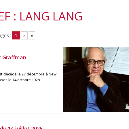
F : LANG LANG
ges :
1
2
»
y Graffman
est décédé le 27 décembre à New
ses le 14 octobre 1928, ...
u 14 juillet 2025