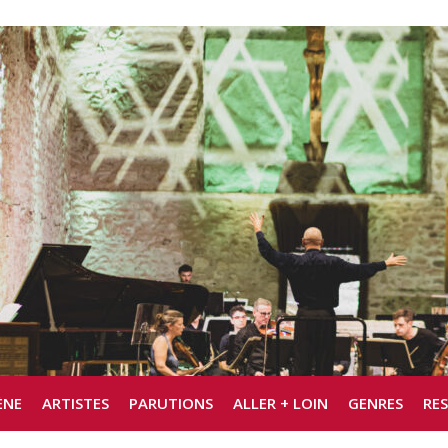
ÈNE
ARTISTES
PARUTIONS
ALLER + LOIN
GENRES
RE