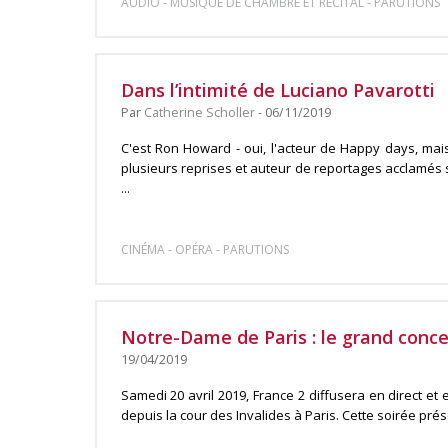
-
-
AUDIO
MUSIQUE DE CHAMBRE ET RÉCITAL
PARUTIONS
Dans l’intimité de Luciano Pavarotti
Par
Catherine Scholler
- 06/11/2019
C'est Ron Howard - oui, l'acteur de Happy days, mais
plusieurs reprises et auteur de reportages acclamés sur
...
-
-
CINÉMA
OPÉRA
PARUTIONS
Notre-Dame de Paris : le grand conce
19/04/2019
Samedi 20 avril 2019, France 2 diffusera en direct et
depuis la cour des Invalides à Paris. Cette soirée pré