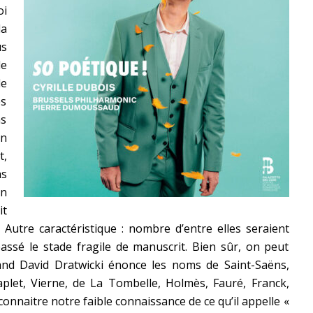
oi
la
us
de
de
es
ns
n
t,
as
en
it
 Autre caractéristique : nombre d’entre elles seraient
assé le stade fragile de manuscrit. Bien sûr, on peut
and David Dratwicki énonce les noms de Saint-Saëns,
let, Vierne, de La Tombelle, Holmès, Fauré, Franck,
nnaitre notre faible connaissance de ce qu’il appelle «