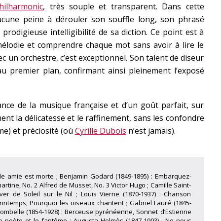
hilharmonic
, très souple et transparent. Dans cette
cune peine à dérouler son souffle long, son phrasé
prodigieuse intelligibilité de sa diction. Ce point est à
élodie et comprendre chaque mot sans avoir à lire le
ec un orchestre, c’est exceptionnel. Son talent de diseur
 au premier plan, confirmant ainsi pleinement l’exposé
ance de la musique française et d’un goût parfait, sur
ent la délicatesse et le raffinement, sans les confondre
e) et préciosité (où
Cyrille Dubois
n’est jamais).
lle amie est morte ; Benjamin Godard (1849-1895) : Embarquez-
rtine, No. 2 Alfred de Musset, No. 3 Victor Hugo ; Camille Saint-
ver de Soleil sur le Nil ; Louis Vierne (1870-1937) : Chanson
rintemps, Pourquoi les oiseaux chantent ; Gabriel Fauré (1845-
 Tombelle (1854-1928) : Berceuse pyrénéenne, Sonnet d’Estienne
 Le poète et le fantôme ; Augusta Holmès (1847-1903) : Ne nous