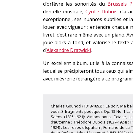
d’orfèvre les sonorités du
Brussels P
dentelle musicale,
Cyrille Dubois
n’a au
exceptionnel, ses nuances subtiles et la 
louer avec vigueur : entendre chaque m
livret, c’est rare même avec un piano. Av
joue alors à fond, et valorise le texte
d’
Alexandre Dratwicki
.
Un excellent album, utile à la connaiss
lequel se précipiteront tous ceux qui aim
avec mièvrerie (étrangère à ce programm
Charles Gounod (1818-1893) : Le soir, Ma be
vous, 3 fragments poétiques Op. 13 No. 1 Lama
Saëns (1835-1921): Aimons-nous, Extase, Le
d’automne ; Théodore Dubois (1837-1924) : P
1924) : Les roses d’Ispahan ; Fernand de La
de la Boétie ; Jules Massenet (1842-1912) :