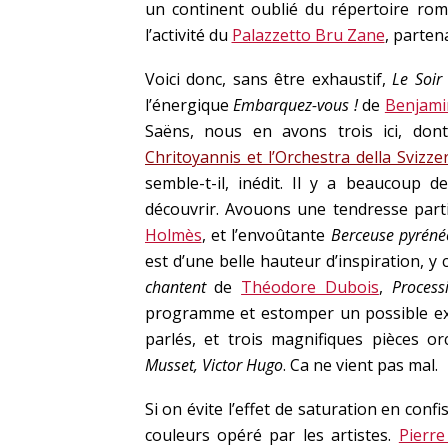
un continent oublié du répertoire rom
l’activité du
Palazzetto Bru Zane
, parten
Voici donc, sans être exhaustif,
Le Soir
l’énergique
Embarquez-vous !
de
Benjami
Saëns, nous en avons trois ici, do
Chritoyannis et l’Orchestra della Svizzer
semble-t-il, inédit. Il y a beaucoup d
découvrir. Avouons une tendresse part
Holmès
, et l’envoûtante
Berceuse pyrén
est d’une belle hauteur d’inspiration, 
chantent
de
Théodore Dubois
,
Process
programme et estomper un possible exc
parlés, et trois magnifiques pièces o
Musset, Victor Hugo
. Ca ne vient pas mal.
Si on évite l’effet de saturation en conf
couleurs opéré par les artistes.
Pierr