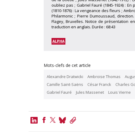
oubliez pas ; Gabriel Fauré (1845-1924) : En p
(1810-1876) : La vengeance des fleurs ; Ambroi
Philarmonic ; Pierre Dumoussaud, direction.
Flagey, Bruxelles. Notice de présentation e
traduction en anglais. Durée : 68:43
ALPHA
Mots-clefs de cet article
Alexandre Dratwicki
Ambroise Thomas
Augu
Camille Saint-Saëns
César Franck
Charles G
Gabriel Fauré
Jules Massenet
Louis Vierne
LinkedIn
Bluesky
Copy
Link
Facebook
Twitter