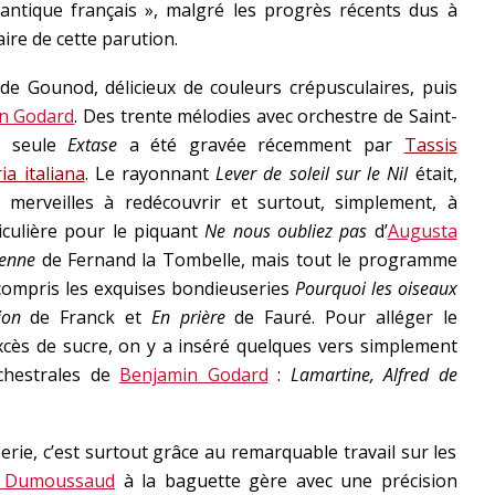
antique français », malgré les progrès récents dus à
aire de cette parution.
de Gounod, délicieux de couleurs crépusculaires, puis
n Godard
. Des trente mélodies avec orchestre de Saint-
nt seule
Extase
a été gravée récemment par
Tassis
ia italiana
. Le rayonnant
Lever de soleil sur le Nil
était,
e merveilles à redécouvrir et surtout, simplement, à
iculière pour le piquant
Ne nous oubliez pas
d’
Augusta
éenne
de Fernand la Tombelle, mais tout le programme
y compris les exquises bondieuseries
Pourquoi les oiseaux
ion
de Franck et
En prière
de Fauré. Pour alléger le
ès de sucre, on y a inséré quelques vers simplement
rchestrales de
Benjamin Godard
:
Lamartine, Alfred de
iserie, c’est surtout grâce au remarquable travail sur les
e Dumoussaud
à la baguette gère avec une précision