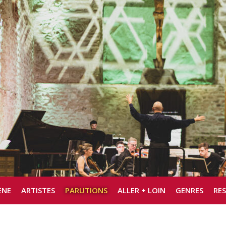
ÈNE
ARTISTES
PARUTIONS
ALLER + LOIN
GENRES
RE