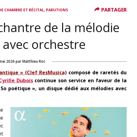
PARTAGER
PARTAGER
,
E CHAMBRE ET RÉCITAL
PARUTIONS
 chantre de la mélodie
 avec orchestre
mai 2026
par
Matthieu Roc
antique » (Clef ResMusica)
composé de raretés du
Cyrille Dubois
continue son service en faveur de la
So poétique », un disque dédié aux mélodies avec
te
ce
ec
et