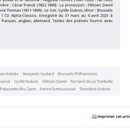
rière ; César Franck (1822-1890) : La procession ; Félicien David
se Thomas (1811-1896) : Le Soir. Cyrille Dubois, ténor ; Brussels
 1 CD Alpha-Classics. Enregistré du 31 mars au 4 avril 2025 à
n français, anglais, allemand. Textes des poésies fournis avec
sta Holmès
Benjamin Godard
Brussels Philharmonic
ounod
Cyrille Dubois
Félicien David
Fernand de La Tombelle
Palazzetto Bru Zane
Pierre Dumoussaud
Théodore Dubois
Imprimer cet arti