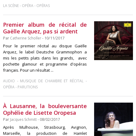
-
-
LA SCÈNE
OPÉRA
OPÉRAS
Premier album de récital de
Gaëlle Arquez, pas si ardent
Par
Catherine Scholler
- 10/11/2017
Pour le premier récital au disque Gaëlle
Arquez, le label Deutsche Grammophon a
mis les petits plats dans les grands, avec
pochette glamour et programme d'opéras
français. Pour un résultat ...
-
-
AUDIO
MUSIQUE DE CHAMBRE ET RÉCITAL
-
OPÉRA
PARUTIONS
À Lausanne, la bouleversante
Ophélie de Lisette Oropesa
Par
Jacques Schmitt
- 08/02/2017
Après Mulhouse, Strasbourg, Avignon,
Marseille, la production de Hamlet