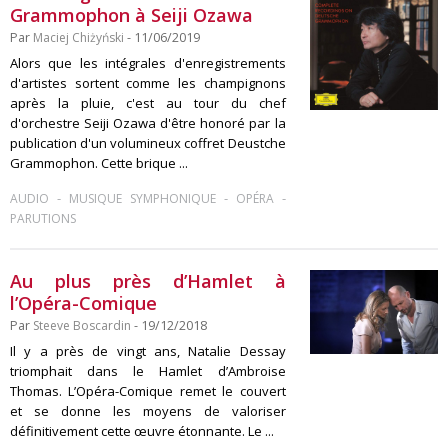
Grammophon à Seiji Ozawa
Par
Maciej Chiżyński
- 11/06/2019
Alors que les intégrales d'enregistrements
d'artistes sortent comme les champignons
après la pluie, c'est au tour du chef
d'orchestre Seiji Ozawa d'être honoré par la
publication d'un volumineux coffret Deustche
Grammophon. Cette brique ...
-
-
-
AUDIO
MUSIQUE SYMPHONIQUE
OPÉRA
PARUTIONS
Au plus près d’Hamlet à
l’Opéra-Comique
Par
Steeve Boscardin
- 19/12/2018
Il y a près de vingt ans, Natalie Dessay
triomphait dans le Hamlet d’Ambroise
Thomas. L’Opéra-Comique remet le couvert
et se donne les moyens de valoriser
définitivement cette œuvre étonnante. Le ...