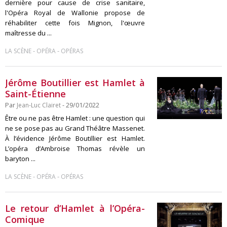
dernière pour cause de crise sanitaire,
l'Opéra Royal de Wallonie propose de
réhabiliter cette fois Mignon, l'œuvre
maîtresse du ...
-
-
LA SCÈNE
OPÉRA
OPÉRAS
Jérôme Boutillier est Hamlet à
Saint-Étienne
Par
Jean-Luc Clairet
- 29/01/2022
Être ou ne pas être Hamlet : une question qui
ne se pose pas au Grand Théâtre Massenet.
À l’évidence Jérôme Boutillier est Hamlet.
L’opéra d’Ambroise Thomas révèle un
baryton ...
-
-
LA SCÈNE
OPÉRA
OPÉRAS
Le retour d’Hamlet à l’Opéra-
Comique