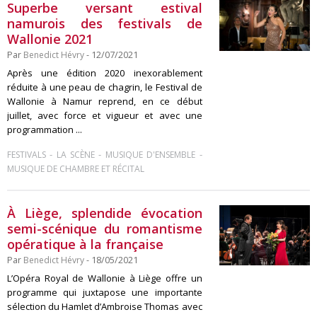
Superbe versant estival
namurois des festivals de
Wallonie 2021
Par
Benedict Hévry
- 12/07/2021
Après une édition 2020 inexorablement
réduite à une peau de chagrin, le Festival de
Wallonie à Namur reprend, en ce début
juillet, avec force et vigueur et avec une
programmation ...
-
-
-
FESTIVALS
LA SCÈNE
MUSIQUE D'ENSEMBLE
MUSIQUE DE CHAMBRE ET RÉCITAL
À Liège, splendide évocation
semi-scénique du romantisme
opératique à la française
Par
Benedict Hévry
- 18/05/2021
L’Opéra Royal de Wallonie à Liège offre un
programme qui juxtapose une importante
sélection du Hamlet d’Ambroise Thomas avec