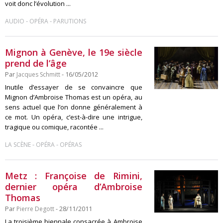
voit donc l’évolution ...
-
-
AUDIO
OPÉRA
PARUTIONS
Mignon à Genève, le 19e siècle
prend de l’âge
Par
Jacques Schmitt
- 16/05/2012
Inutile d’essayer de se convaincre que
Mignon d’Ambroise Thomas est un opéra, au
sens actuel que l’on donne généralement à
ce mot. Un opéra, c’est-à-dire une intrigue,
tragique ou comique, racontée ...
-
-
LA SCÈNE
OPÉRA
OPÉRAS
Metz : Françoise de Rimini,
dernier opéra d’Ambroise
Thomas
Par
Pierre Degott
- 28/11/2011
La troisième biennale consacrée à Ambroise