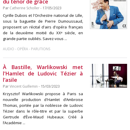
du ténor de grâce
Par
Catherine Scholler
- 17/05/2023
Cyrille Dubois et l'Orchestre national de Lille,
sous la baguette de Pierre Dumoussaud,
proposent un récital d'airs d'opéra français
de la deuxième moitié du XXᵉ siècle, en
grande partie oubliés. Savez-vous ...
-
-
AUDIO
OPÉRA
PARUTIONS
À Bastille, Warlikowski met
l’Hamlet de Ludovic Tézier à
l’asile
Par
Vincent Guillemin
- 15/03/2023
Krzysztof Warlikowski propose à Paris sa
nouvelle production d'Hamlet d’Ambroise
Thomas, portée par la noblesse de Ludovic
Tézier dans le rôle-titre et par la superbe
Gertrude d’Ève-Maud Hubeaux. Créé à
l’Académie ...