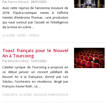
Par
Patrice Imbaud
- 28/01/2022
Avec cette reprise de l’ancienne mouture de
2018, l’Opéra-comique remet à l’affiche
Hamlet d’Ambroise Thomas : une production
qui vaut surtout par l’acuité et l’intelligence
de la mise en scène ...
-
-
LA SCÈNE
OPÉRA
OPÉRAS
Toast français pour le Nouvel
An à Tourcoing
Par
Benedict Hévry
- 12/01/2022
L’atelier Lyrique de Tourcoing a proposé en
ce début janvier un concert pétillant de
Nouvel An à la française, donné par Les
Siècles, l'orchestre en résidence, dirigé par
François-Xavier Roth. Le ...
-
-
CONCERTS
LA SCÈNE
MUSIQUE SYMPHONIQUE