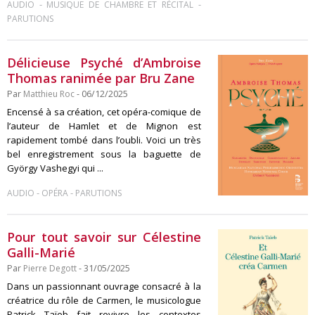
-
-
AUDIO
MUSIQUE DE CHAMBRE ET RÉCITAL
PARUTIONS
Délicieuse Psyché d’Ambroise
Thomas ranimée par Bru Zane
Par
Matthieu Roc
- 06/12/2025
Encensé à sa création, cet opéra-comique de
l’auteur de Hamlet et de Mignon est
rapidement tombé dans l’oubli. Voici un très
bel enregistrement sous la baguette de
György Vashegyi qui ...
-
-
AUDIO
OPÉRA
PARUTIONS
Pour tout savoir sur Célestine
Galli-Marié
Par
Pierre Degott
- 31/05/2025
Dans un passionnant ouvrage consacré à la
créatrice du rôle de Carmen, le musicologue
Patrick Taïeb fait revivre les contextes