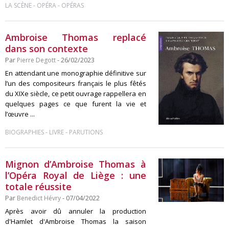
-
-
LA SCÈNE
OPÉRA
OPÉRAS
Ambroise Thomas replacé
dans son contexte
Par
Pierre Degott
- 26/02/2023
En attendant une monographie définitive sur
l’un des compositeurs français le plus fêtés
du XIXe siècle, ce petit ouvrage rappellera en
quelques pages ce que furent la vie et
l’œuvre ...
-
-
BIOGRAPHIES
LIVRE
PARUTIONS
Mignon d’Ambroise Thomas à
l’Opéra Royal de Liège : une
totale réussite
Par
Benedict Hévry
- 07/04/2022
Après avoir dû annuler la production
d'Hamlet d'Ambroise Thomas la saison