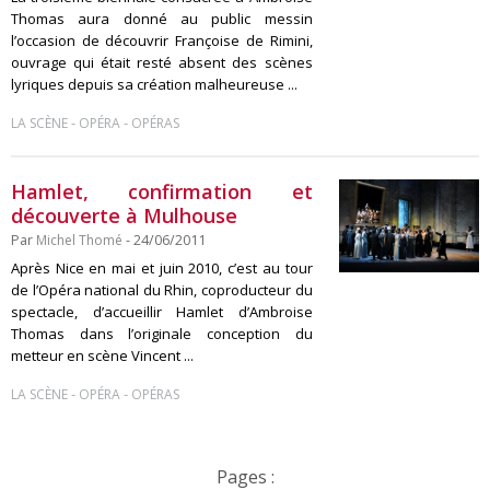
Thomas aura donné au public messin
l’occasion de découvrir Françoise de Rimini,
ouvrage qui était resté absent des scènes
lyriques depuis sa création malheureuse ...
-
-
LA SCÈNE
OPÉRA
OPÉRAS
Hamlet, confirmation et
découverte à Mulhouse
Par
Michel Thomé
- 24/06/2011
Après Nice en mai et juin 2010, c’est au tour
de l’Opéra national du Rhin, coproducteur du
spectacle, d’accueillir Hamlet d’Ambroise
Thomas dans l’originale conception du
metteur en scène Vincent ...
-
-
LA SCÈNE
OPÉRA
OPÉRAS
Pages :