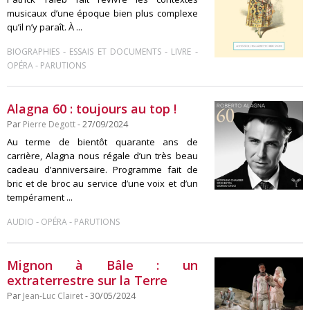
musicaux d’une époque bien plus complexe
qu’il n’y paraît. À ...
-
-
-
BIOGRAPHIES
ESSAIS ET DOCUMENTS
LIVRE
-
OPÉRA
PARUTIONS
Alagna 60 : toujours au top !
Par
Pierre Degott
- 27/09/2024
Au terme de bientôt quarante ans de
carrière, Alagna nous régale d’un très beau
cadeau d’anniversaire. Programme fait de
bric et de broc au service d’une voix et d’un
tempérament ...
-
-
AUDIO
OPÉRA
PARUTIONS
Mignon à Bâle : un
extraterrestre sur la Terre
Par
Jean-Luc Clairet
- 30/05/2024