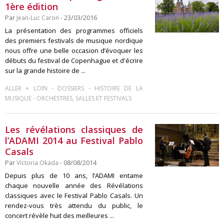
1ère édition
Par
Jean-Luc Caron
- 23/03/2016
La présentation des programmes officiels
des premiers festivals de musique nordique
nous offre une belle occasion d’évoquer les
débuts du festival de Copenhague et d'écrire
sur la grande histoire de ...
-
-
ALLER + LOIN
DOSSIERS
HISTOIRE DE LA
-
MUSIQUE
ORCHESTRES, SALLES ET FESTIVALS
Les révélations classiques de
l’ADAMI 2014 au Festival Pablo
Casals
Par
Victoria Okada
- 08/08/2014
Depuis plus de 10 ans, l’ADAMI entame
chaque nouvelle année des Révélations
classiques avec le Festival Pablo Casals. Un
rendez-vous très attendu du public, le
concert révèle huit des meilleures ...