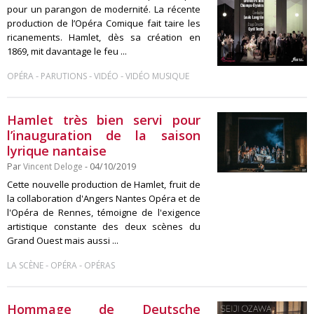
pour un parangon de modernité. La récente
production de l’Opéra Comique fait taire les
ricanements. Hamlet, dès sa création en
1869, mit davantage le feu ...
-
-
-
OPÉRA
PARUTIONS
VIDÉO
VIDÉO MUSIQUE
Hamlet très bien servi pour
l’inauguration de la saison
lyrique nantaise
Par
Vincent Deloge
- 04/10/2019
Cette nouvelle production de Hamlet, fruit de
la collaboration d'Angers Nantes Opéra et de
l'Opéra de Rennes, témoigne de l'exigence
artistique constante des deux scènes du
Grand Ouest mais aussi ...
-
-
LA SCÈNE
OPÉRA
OPÉRAS
Hommage de Deutsche