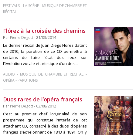
-
-
FESTIVALS
LA SCÈNE
MUSIQUE DE CHAMBRE ET
RÉCITAL
Flórez à la croisée des chemins
Par
Pierre Degott
- 21/03/2014
Le dernier récital de Juan Diego Flórez datant
de 2010, la parution de ce CD permettra à
certains de faire l’état des lieux sur
l’évolution vocale et artistique d’un des ...
-
-
AUDIO
MUSIQUE DE CHAMBRE ET RÉCITAL
-
OPÉRA
PARUTIONS
Duos rares de l’opéra français
Par
Pierre Degott
- 03/08/2012
C’est au premier chef l’originalité de son
programme qui constitue l’intérêt de cet
attachant CD, consacré à des duos d’opéras
français s’échelonnant de 1843 à 1891. On y