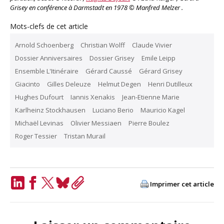
Grisey en conférence à Darmstadt en 1978 © Manfred Melzer .
Mots-clefs de cet article
Arnold Schoenberg
Christian Wolff
Claude Vivier
Dossier Anniversaires
Dossier Grisey
Emile Leipp
Ensemble L'Itinéraire
Gérard Caussé
Gérard Grisey
Giacinto
Gilles Deleuze
Helmut Degen
Henri Dutilleux
Hughes Dufourt
Iannis Xenakis
Jean-Etienne Marie
Karlheinz Stockhausen
Luciano Berio
Mauricio Kagel
Michaël Levinas
Olivier Messiaen
Pierre Boulez
Roger Tessier
Tristan Murail
Imprimer cet article
LinkedIn
Facebook
Twitter
Bluesky
Copy
Link