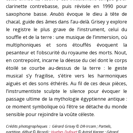
clarinette contrebasse, puis révisée en 1990 pour
saxophone basse.
Anubis
évoque le dieu à tête de
chacal, guide des âmes dans l’au-delà. Grisey y explore
le registre le plus grave de l’instrument, celui du
souffle et de la terre : une musique de l’immersion, où
multiphoniques et sons étouffés évoquent la
pesanteur et l’obscurité du royaume des morts. Nout,
en contrepoint, incarne la déesse du ciel dont le corps
étoilé se courbe au-dessus de la terre : le geste
musical s’y fragilise, s’étire vers les harmoniques
aiguës et des sons éthérés. Au fil de ces deux pièces,
l’instrumentiste sculpte le silence pour évoquer le
passage ultime de la mythologie égyptienne antique :
ce moment symbolique où l’être se détache du monde
sensible pour rejoindre la voûte céleste.
Crédits photographiques : Gérard Grisey © DR-Ircam ;
Partiels,
partition, début © Ricordi ;
Hughes Dufourt
© Astrid Karger ;
Gérard