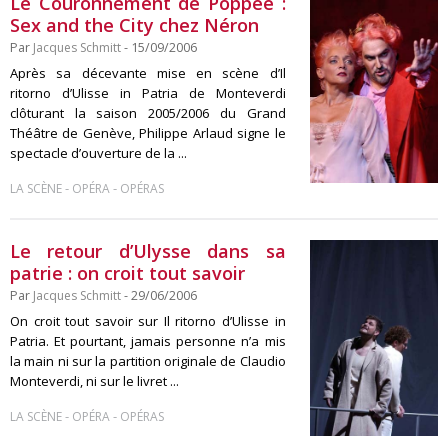
Le Couronnement de Poppée :
Sex and the City chez Néron
Par
Jacques Schmitt
- 15/09/2006
Après sa décevante mise en scène d’Il
ritorno d’Ulisse in Patria de Monteverdi
clôturant la saison 2005/2006 du Grand
Théâtre de Genève, Philippe Arlaud signe le
spectacle d’ouverture de la ...
-
-
LA SCÈNE
OPÉRA
OPÉRAS
Le retour d’Ulysse dans sa
patrie : on croit tout savoir
Par
Jacques Schmitt
- 29/06/2006
On croit tout savoir sur Il ritorno d’Ulisse in
Patria. Et pourtant, jamais personne n’a mis
la main ni sur la partition originale de Claudio
Monteverdi, ni sur le livret ...
-
-
LA SCÈNE
OPÉRA
OPÉRAS