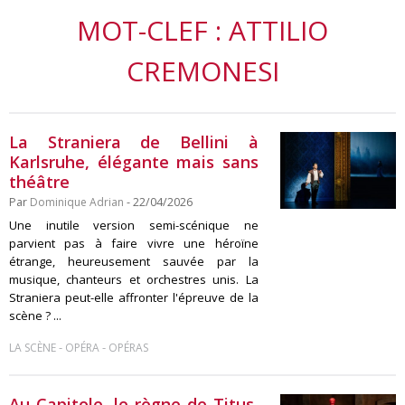
MOT-CLEF : ATTILIO
CREMONESI
La Straniera de Bellini à
Karlsruhe, élégante mais sans
théâtre
Par
Dominique Adrian
- 22/04/2026
Une inutile version semi-scénique ne
parvient pas à faire vivre une héroïne
étrange, heureusement sauvée par la
musique, chanteurs et orchestres unis. La
Straniera peut-elle affronter l'épreuve de la
scène ? ...
-
-
LA SCÈNE
OPÉRA
OPÉRAS
Au Capitole, le règne de Titus,