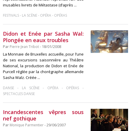
inusables livrets de Métastase (d’après ...
-
-
-
FESTIVALS
LA SCÈNE
OPÉRA
OPÉRAS
Didon et Enée par Sasha Wal:
Plongée en eaux troubles
Par
Pierre-Jean Tribot
- 18/01/2008
La Monnaie de Bruxelles accueille, pour l’une
de ses excursions saisonnière au Théâtre
National, la production de Didon et Enée de
Purcell réglée par la chorégraphe allemande
Sasha Walz. Créée ...
-
-
-
-
DANSE
LA SCÈNE
OPÉRA
OPÉRAS
SPECTACLES DANSE
Incandescentes vêpres sous
nef gothique
Par
Monique Parmentier
- 29/06/2007