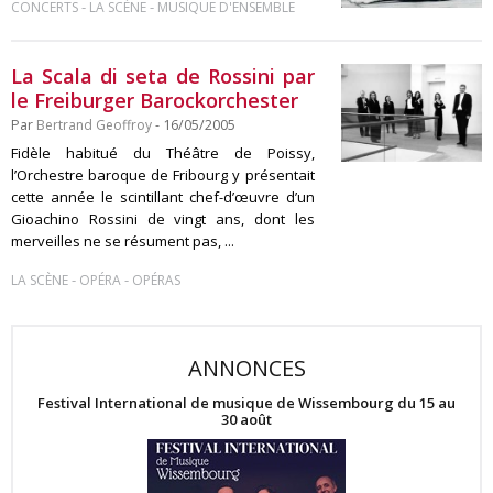
-
-
CONCERTS
LA SCÈNE
MUSIQUE D'ENSEMBLE
La Scala di seta de Rossini par
le Freiburger Barockorchester
Par
Bertrand Geoffroy
- 16/05/2005
Fidèle habitué du Théâtre de Poissy,
l’Orchestre baroque de Fribourg y présentait
cette année le scintillant chef-d’œuvre d’un
Gioachino Rossini de vingt ans, dont les
merveilles ne se résument pas, ...
-
-
LA SCÈNE
OPÉRA
OPÉRAS
ANNONCES
Festival International de musique de Wissembourg du 15 au
30 août