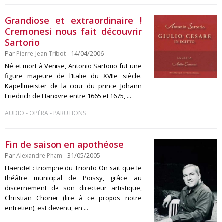
Grandiose et extraordinaire !
Cremonesi nous fait découvrir
Sartorio
Par
Pierre-Jean Tribot
- 14/04/2006
Né et mort à Venise, Antonio Sartorio fut une
figure majeure de l’Italie du XVIIe siècle.
Kapellmeister de la cour du prince Johann
Friedrich de Hanovre entre 1665 et 1675, ...
-
-
AUDIO
OPÉRA
PARUTIONS
Fin de saison en apothéose
Par
Alexandre Pham
- 31/05/2005
Haendel : triomphe du Trionfo On sait que le
théâtre municipal de Poissy, grâce au
discernement de son directeur artistique,
Christian Chorier (lire à ce propos notre
entretien), est devenu, en ...