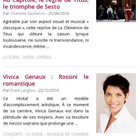
le triomphe de Sesto
Par
Charlotte Saulneron
- 25/06/2018
Agréable par son aspect visuel et musical «
classique », cette reprise de La Clémence de
Titus qui clôture la saison lyrique
toulousaine, ne suscite ni transcendance, ni
incandescence, même ...
-
-
LA SCÈNE
OPÉRA
OPÉRAS
Vivica Genaux : Rossini le
romantique
Par
Frank Langlois
- 22/12/2010
Ce récital a été un modèle
d’accomplissement artistique. À ce moment
de sa carrière, Vivica Genaux est dans la
plénitude de ses moyens. Avec sa tessiture
de mezzo-soprano que prolonge une ...
-
-
CONCERTS
LA SCÈNE
MUSIQUE DE CHAMBRE