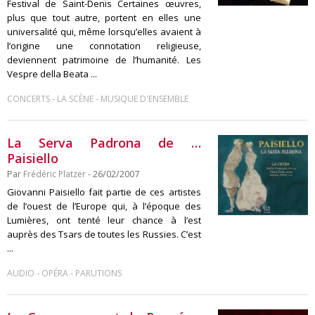
Festival de Saint-Denis Certaines œuvres,
plus que tout autre, portent en elles une
universalité qui, même lorsqu’elles avaient à
l’origine une connotation religieuse,
deviennent patrimoine de l’humanité. Les
Vespre della Beata ...
-
-
CONCERTS
LA SCÈNE
MUSIQUE D'ENSEMBLE
La Serva Padrona de …
Paisiello
Par
Frédéric Platzer
- 26/02/2007
Giovanni Paisiello fait partie de ces artistes
de l’ouest de l’Europe qui, à l’époque des
Lumières, ont tenté leur chance à l’est
auprès des Tsars de toutes les Russies. C’est
...
-
-
AUDIO
OPÉRA
PARUTIONS