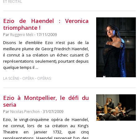
ET RÉCITAL
Ezio de Haendel : Veronica
triomphante !
Par
Ruggero Meli
- 17/11/2009
Disons le d’emblée Ezio n’est pas de la
meilleure plume de Georg Friedrich Haendel,
il connut à sa création un échec cuisant (5
représentations seulement), pourtant depuis
quelque temps il ...
-
-
LA SCÈNE
OPÉRA
OPÉRAS
Ezio à Montpellier, le défi du
seria
Par
Nicolas Pierchon
- 31/07/2009
Ezio, le vingt-cinquième opéra de Haendel,
ne connut, lors de sa création au King’s
Theatre en janvier 1732, que cinq
représentations. Haendel reprenait l’un des