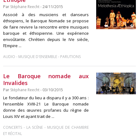
Par
Stéphane Reecht
- 24/11/2015
Associé à des musiciens et danseurs
éthiopiens, le Baroque Nomade se propose
de faire revivre la rencontre entre musiques
baroque et éthiopienne. Une expérience
envoûtante. Chrétien depuis le IVe siècle,
l’Empire ...
-
-
AUDIO
MUSIQUE D'ENSEMBLE
PARUTIONS
Le Baroque nomade aux
Invalides
Par
Stéphane Reecht
- 03/10/2015
Le fondateur du lieu a disparu il y a 300 ans :
l’ensemble XVIII-21 Le Baroque nomade
donne des œuvres profanes du règne de
Louis XIV et ayant trait de ...
-
-
CONCERTS
LA SCÈNE
MUSIQUE DE CHAMBRE
ET RÉCITAL