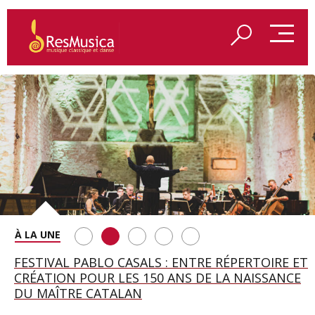
SAINT FRANÇOIS D’ASSISE À SALZBOURG, UNE
FESTIVAL PABLO CASALS : ENTRE RÉPERTOIRE ET
A BAYREUTH, LE 150E ANNIVERSAIRE DU RING
BETSY JOLAS FÊTE SON CENTIÈME
GEORGE BENJAMIN : « MES PARENTS AVAIENT
SOIRÉE IMMENSE PORTÉE PAR ROMEO
CRÉATION POUR LES 150 ANS DE LA NAISSANCE
WAGNÉRIEN GÉNÉRÉ PAR L’IA
ANNIVERSAIRE
CETTE EXIGENCE DE L’OBJET CISELÉ »
CASTELLUCCI ET MAXIME PASCAL
DU MAÎTRE CATALAN