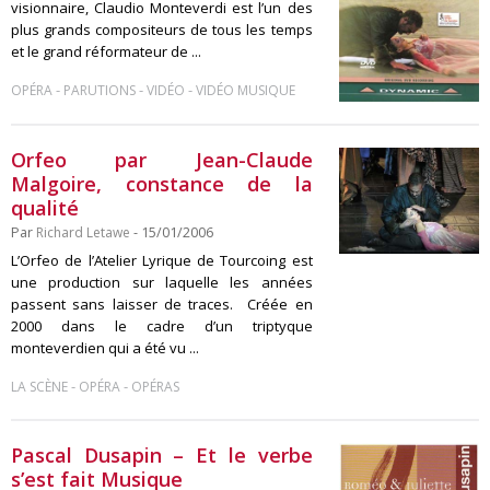
visionnaire, Claudio Monteverdi est l’un des
plus grands compositeurs de tous les temps
et le grand réformateur de ...
-
-
-
OPÉRA
PARUTIONS
VIDÉO
VIDÉO MUSIQUE
Orfeo par Jean-Claude
Malgoire, constance de la
qualité
Par
Richard Letawe
- 15/01/2006
L’Orfeo de l’Atelier Lyrique de Tourcoing est
une production sur laquelle les années
passent sans laisser de traces. Créée en
2000 dans le cadre d’un triptyque
monteverdien qui a été vu ...
-
-
LA SCÈNE
OPÉRA
OPÉRAS
Pascal Dusapin – Et le verbe
s’est fait Musique