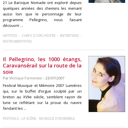
21 Le Baroque Nomade ont exploré depuis
quelques années des chemins les menant
aussi loin que le personnage de leur
programme Pellegrino, nous faisant
découvrir ...
-
-
-
ARTISTES
CHEFS D'ORCHESTRE
ENTRETIENS
INSTRUMENTISTES
Il Pellegrino, les 1000 étangs,
Caravansérail sur la route de la
soie
Par
Monique Parmentier
- 23/07/2007
Festival Musique et Mémoire 2007 Lumières
qui, sur le buffet d’orgue sculpté par un
breton au XVIIe siècle, semblent rayon de
lune se reflétant sur la proue du navire
fendant les ...
-
-
FESTIVALS
LA SCÈNE
MUSIQUE D'ENSEMBLE