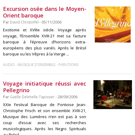
Excursion osée dans le Moyen-
Orient baroque
Par
David Christoffel
- 05/11/2006
Exotisme et XVIIIe siècle. Voyage après
voyage, l’Ensemble XVIII-21 met sa facture
baroque à l’épreuve d’horizons extra-
européens des plus variés. Après le Brésil
baroque ou les Vêpres à la Vierge ...
-
-
AUDIO
MUSIQUE D'ENSEMBLE
PARUTIONS
Voyage initiatique réussi avec
Pellegrino
Par
Gaëlle Delehelle-Tapissier
- 28/09/2006
XXIe Festival Baroque de Pontoise Jean-
Christophe Frisch et son ensemble XVIII-21,
Musique des Lumières n’en est pas à son
coup d’essai avec ses recherches
musicologiques. Après les Negro Spirituals
au Brésil ...