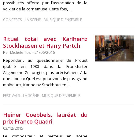
possibilités offerte par l’association de la
voix et de la cornemuse. Cette fois, ...
-
-
CONCERTS
LA SCÈNE
MUSIQUE D'ENSEMBLE
Rituel total avec Karlheinz
Stockhausen et Harry Partch
Par
Michèle Tosi
- 21/06/2016
Répondant au questionnaire de Proust
(publié en 1980 dans la Frankfurter
Allgemeine Zeitung) et plus précisément à la
question : « Quel est pour vous le plus grand
malheur », Karlheinz Stockhausen ...
-
-
FESTIVALS
LA SCÈNE
MUSIQUE D'ENSEMBLE
Heiner Goebbels, lauréat du
prix Franco Quadri
03/12/2015
Le compositeur et metteur en scène