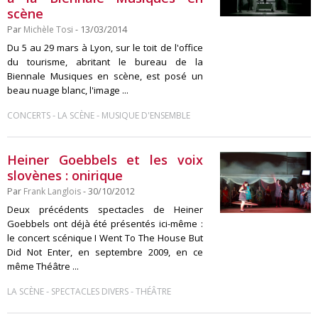
scène
Par
Michèle Tosi
- 13/03/2014
Du 5 au 29 mars à Lyon, sur le toit de l'office
du tourisme, abritant le bureau de la
Biennale Musiques en scène, est posé un
beau nuage blanc, l'image ...
-
-
CONCERTS
LA SCÈNE
MUSIQUE D'ENSEMBLE
Heiner Goebbels et les voix
slovènes : onirique
Par
Frank Langlois
- 30/10/2012
Deux précédents spectacles de Heiner
Goebbels ont déjà été présentés ici-même :
le concert scénique I Went To The House But
Did Not Enter, en septembre 2009, en ce
même Théâtre ...
-
-
LA SCÈNE
SPECTACLES DIVERS
THÉÂTRE