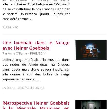
allemand Heiner Goebbels (né en 1952) vient
de se voir attribuer le prix Franco Quadri par
la société Ubu/Franco Quadri. Ce prix est
considéré comme ...
FLASH INFO
Une biennale dans le Nuage
avec Heiner Goebbels
Par
Anne O'Byrne
- 18/03/2014
Stifters Dinge matérialise la musique dans
des nuées de fumée quasi numériques,
sans odeur mais d’une saveur inouïe, car
elle donne à voir des bulles de neige
vaporeuse dansant au ...
-
LA SCÈNE
SPECTACLES DIVERS
Rétrospective Heiner Goebbels
à la Biennale Musiques en