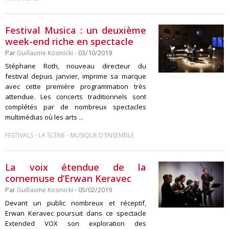
Festival Musica : un deuxième
week-end riche en spectacle
Par
Guillaume Kosmicki
- 03/10/2019
Stéphane Roth, nouveau directeur du
festival depuis janvier, imprime sa marque
avec cette première programmation très
attendue. Les concerts traditionnels sont
complétés par de nombreux spectacles
multimédias où les arts ...
-
-
FESTIVALS
LA SCÈNE
MUSIQUE D'ENSEMBLE
La voix étendue de la
cornemuse d’Erwan Keravec
Par
Guillaume Kosmicki
- 05/02/2019
Devant un public nombreux et réceptif,
Erwan Keravec poursuit dans ce spectacle
Extended VOX son exploration des