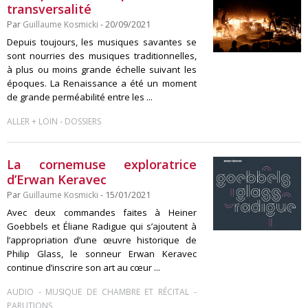
transversalité
Par
Guillaume Kosmicki
- 20/09/2021
Depuis toujours, les musiques savantes se
sont nourries des musiques traditionnelles,
à plus ou moins grande échelle suivant les
époques. La Renaissance a été un moment
de grande perméabilité entre les ...
-
ALLER + LOIN
DOSSIERS
La cornemuse exploratrice
d’Erwan Keravec
Par
Guillaume Kosmicki
- 15/01/2021
Avec deux commandes faites à Heiner
Goebbels et Éliane Radigue qui s’ajoutent à
l’appropriation d’une œuvre historique de
Philip Glass, le sonneur Erwan Keravec
continue d’inscrire son art au cœur ...
-
-
AUDIO
MUSIQUE DE CHAMBRE ET RÉCITAL
PARUTIONS