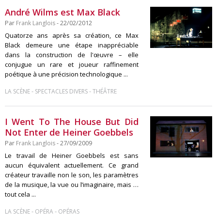
André Wilms est Max Black
Par
Frank Langlois
- 22/02/2012
Quatorze ans après sa création, ce Max
Black demeure une étape inappréciable
dans la construction de l'œuvre – elle
conjugue un rare et joueur raffinement
poétique à une précision technologique ...
-
-
LA SCÈNE
SPECTACLES DIVERS
THÉÂTRE
I Went To The House But Did
Not Enter de Heiner Goebbels
Par
Frank Langlois
- 27/09/2009
Le travail de Heiner Goebbels est sans
aucun équivalent actuellement. Ce grand
créateur travaille non le son, les paramètres
de la musique, la vue ou l’imaginaire, mais …
tout cela ...
-
-
LA SCÈNE
OPÉRA
OPÉRAS