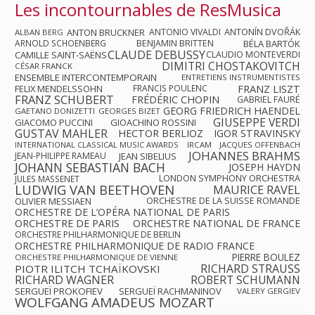
Les incontournables de ResMusica
ANTON BRUCKNER
ANTONIO VIVALDI
ANTONÍN DVOŘÁK
ALBAN BERG
ARNOLD SCHOENBERG
BENJAMIN BRITTEN
BÉLA BARTÓK
CLAUDE DEBUSSY
CAMILLE SAINT-SAËNS
CLAUDIO MONTEVERDI
DIMITRI CHOSTAKOVITCH
CÉSAR FRANCK
ENSEMBLE INTERCONTEMPORAIN
ENTRETIENS INSTRUMENTISTES
FRANZ LISZT
FELIX MENDELSSOHN
FRANCIS POULENC
FRANZ SCHUBERT
FRÉDÉRIC CHOPIN
GABRIEL FAURÉ
GEORG FRIEDRICH HAENDEL
GAETANO DONIZETTI
GEORGES BIZET
GIUSEPPE VERDI
GIACOMO PUCCINI
GIOACHINO ROSSINI
GUSTAV MAHLER
HECTOR BERLIOZ
IGOR STRAVINSKY
INTERNATIONAL CLASSICAL MUSIC AWARDS
IRCAM
JACQUES OFFENBACH
JOHANNES BRAHMS
JEAN-PHILIPPE RAMEAU
JEAN SIBELIUS
JOHANN SEBASTIAN BACH
JOSEPH HAYDN
LONDON SYMPHONY ORCHESTRA
JULES MASSENET
LUDWIG VAN BEETHOVEN
MAURICE RAVEL
OLIVIER MESSIAEN
ORCHESTRE DE LA SUISSE ROMANDE
ORCHESTRE DE L’OPÉRA NATIONAL DE PARIS
ORCHESTRE DE PARIS
ORCHESTRE NATIONAL DE FRANCE
ORCHESTRE PHILHARMONIQUE DE BERLIN
ORCHESTRE PHILHARMONIQUE DE RADIO FRANCE
PIERRE BOULEZ
ORCHESTRE PHILHARMONIQUE DE VIENNE
RICHARD STRAUSS
PIOTR ILITCH TCHAÏKOVSKI
RICHARD WAGNER
ROBERT SCHUMANN
SERGUEÏ PROKOFIEV
SERGUEÏ RACHMANINOV
VALERY GERGIEV
WOLFGANG AMADEUS MOZART