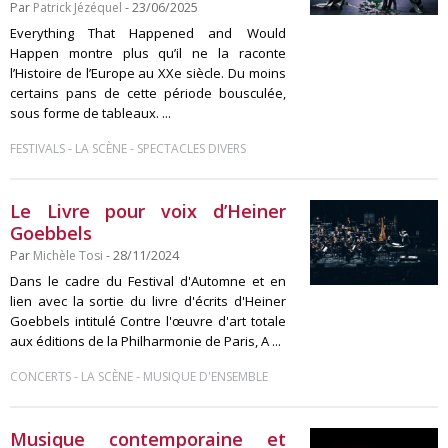
Par
Patrick Jézéquel
- 23/06/2025
Everything That Happened and Would
Happen montre plus qu’il ne la raconte
l’Histoire de l’Europe au XXe siècle. Du moins
certains pans de cette période bousculée,
sous forme de tableaux. ...
-
-
FESTIVALS
LA SCÈNE
SPECTACLES DIVERS
Le Livre pour voix d’Heiner
Goebbels
Par
Michèle Tosi
- 28/11/2024
Dans le cadre du Festival d'Automne et en
lien avec la sortie du livre d'écrits d'Heiner
Goebbels intitulé Contre l'œuvre d'art totale
aux éditions de la Philharmonie de Paris, A ...
-
-
CONCERTS
LA SCÈNE
MUSIQUE D'ENSEMBLE
Musique contemporaine et