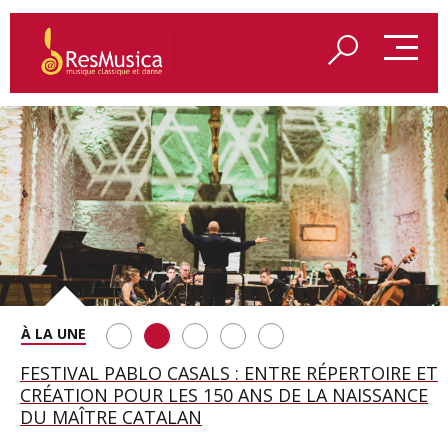
SAINT FRANÇOIS D’ASSISE À SALZBOURG, UNE
FESTIVAL PABLO CASALS : ENTRE RÉPERTOIRE ET
A BAYREUTH, LE 150E ANNIVERSAIRE DU RING
BETSY JOLAS FÊTE SON CENTIÈME
GEORGE BENJAMIN : « MES PARENTS AVAIENT
SOIRÉE IMMENSE PORTÉE PAR ROMEO
CRÉATION POUR LES 150 ANS DE LA NAISSANCE
WAGNÉRIEN GÉNÉRÉ PAR L’IA
ANNIVERSAIRE
CETTE EXIGENCE DE L’OBJET CISELÉ »
CASTELLUCCI ET MAXIME PASCAL
DU MAÎTRE CATALAN