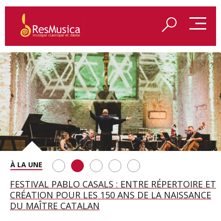
SAINT FRANÇOIS D’ASSISE À SALZBOURG, UNE
FESTIVAL PABLO CASALS : ENTRE RÉPERTOIRE ET
A BAYREUTH, LE 150E ANNIVERSAIRE DU RING
BETSY JOLAS FÊTE SON CENTIÈME
GEORGE BENJAMIN : « MES PARENTS AVAIENT
SOIRÉE IMMENSE PORTÉE PAR ROMEO
CRÉATION POUR LES 150 ANS DE LA NAISSANCE
WAGNÉRIEN GÉNÉRÉ PAR L’IA
ANNIVERSAIRE
CETTE EXIGENCE DE L’OBJET CISELÉ »
CASTELLUCCI ET MAXIME PASCAL
DU MAÎTRE CATALAN