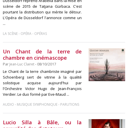
Düsseldorf reprend Arabella dans la mise en
scène de 2015 de Tatjana Gürbaca. C'est
pourtant la distribution qui mérite le détour.
L'Opéra de Düsseldorf l'annonce comme un
...
-
-
LA SCÈNE
OPÉRA
OPÉRAS
Un Chant de la terre de
chambre en cinémascope
Par
Jean-Luc Clairet
- 08/10/2017
Le Chant de la terre chambriste imaginé par
Schoenberg sert de vitrine à la qualité
solistique acquise aujourd'hui par
l'Orchestre Victor Hugo de Jean-François
Verdier. Le duo formé par Eve-Maud ...
-
-
AUDIO
MUSIQUE SYMPHONIQUE
PARUTIONS
Lucio Silla à Bâle, ou la