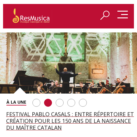
SAINT FRANÇOIS D’ASSISE À SALZBOURG, UNE
FESTIVAL PABLO CASALS : ENTRE RÉPERTOIRE ET
A BAYREUTH, LE 150E ANNIVERSAIRE DU RING
BETSY JOLAS FÊTE SON CENTIÈME
GEORGE BENJAMIN : « MES PARENTS AVAIENT
SOIRÉE IMMENSE PORTÉE PAR ROMEO
CRÉATION POUR LES 150 ANS DE LA NAISSANCE
WAGNÉRIEN GÉNÉRÉ PAR L’IA
ANNIVERSAIRE
CETTE EXIGENCE DE L’OBJET CISELÉ »
CASTELLUCCI ET MAXIME PASCAL
DU MAÎTRE CATALAN