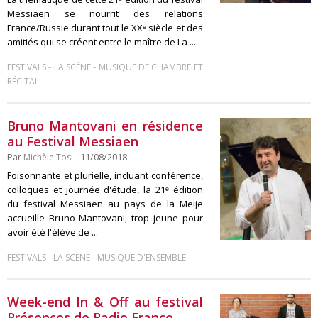
Messiaen se nourrit des relations
France/Russie durant tout le XXᵉ siècle et des
amitiés qui se créent entre le maître de La ...
-
-
FESTIVALS
LA SCÈNE
MUSIQUE DE CHAMBRE ET
RÉCITAL
Bruno Mantovani en résidence
au Festival Messiaen
Par
Michèle Tosi
- 11/08/2018
Foisonnante et plurielle, incluant conférence,
colloques et journée d'étude, la 21ᵉ édition
du festival Messiaen au pays de la Meije
accueille Bruno Mantovani, trop jeune pour
avoir été l'élève de ...
-
-
FESTIVALS
LA SCÈNE
MUSIQUE D'ENSEMBLE
Week-end In & Off au festival
Présences de Radio France