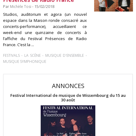
Par
Michèle Tosi
- 15/02/2018
Studios, auditorium et agora (un nouvel
espace dans la Maison ronde consacré aux
concerts-performance), accueillaient ce
week-end une quinzaine de concerts à
l’affiche du Festival Présences de Radio
France. C’est la ...
-
-
-
FESTIVALS
LA SCÈNE
MUSIQUE D'ENSEMBLE
MUSIQUE SYMPHONIQUE
ANNONCES
Festival International de musique de Wissembourg du 15 au
30 août