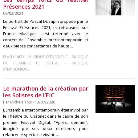
Présences 2021
09/02/2021
Le portrait de Pascal Dusapin proposé par le
Festival Présences 2021, et retransmis sur
France Musique, s'est refermé avec le
concert de l'Ensemble Intercontemporain et
deux pièces concertantes de haute ...
-
-
FLASH INFO
MUSIQUE D'ENSEMBLE
MUSIQUE
-
DE CHAMBRE ET RÉCITAL
MUSIQUE
SYMPHONIQUE
Le marathon de la création par
les Solistes de l’EIC
Par
Michèle Tosi
- 13/07/2020
L’Ensemble Intercontemporain était invité par
le Théâtre du Châtelet dans le cadre de son
premier Festival Digital, "Après, demain",
imaginé par ses deux directeurs pour
relancer le spectacle vivant. ...