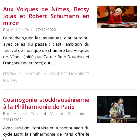
Aux Volques de Nîmes, Betsy
Jolas et Robert Schumann en
miroir
Par
Michèle Tosi
- 17/12/2022
Faire dialoguer les musiques d'aujourd'hui
avec celles du passé : c'est l'ambition du
festival de musique de chambre Les Volques
de Nîmes (initié par Carole Roth-Dauphin et
François-Xavier Roth) qui ...
-
-
FESTIVALS
LA SCÈNE
MUSIQUE DE CHAMBRE ET
RÉCITAL
Cosmogonie stockhausénienne
à la Philharmonie de Paris
Par
Michèle Tosi
et
Vincent Guillemin
-
20/11/2021
Avec Harlekin, Kontakte et la continuation du
cycle Licht, la Philharmonie de Paris offre le