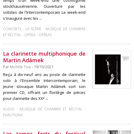
temps d'un week-end une cosmogonie
stockhausénienne. Ouverture par les
solistes de l'Intercontemporain Le week-end
s'inaugure avec les ...
-
-
CONCERTS
LA SCÈNE
MUSIQUE DE CHAMBRE
-
-
ET RÉCITAL
OPÉRA
OPÉRAS
La clarinette multiphonique de
Martin Adámek
Par
Michèle Tosi
- 19/10/2021
Reçu à dix-neuf ans au poste de clarinette
solo à l'Ensemble Intercontemporain, le
jeune slovaque Martin Adámek sort son
premier CD, offrant un florilège de pièces
pour clarinette des XXᵉ ...
-
-
AUDIO
MUSIQUE DE CHAMBRE ET RÉCITAL
PARUTIONS
Les temps forts du festival