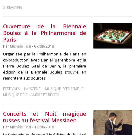
STREAMING
Ouverture de la Biennale
Boulez à la Philharmonie de
Paris
Par
Michèle Tosi
- 07/09/2018
Organisée par la Philharmonie de Paris en
co-production avec Daniel Barenboim et la
Pierre Boulez Saal de Berlin, la première
édition de la Biennale Boulez s'ouvre en
remontant aux sources ...
-
-
-
FESTIVALS
LA SCÈNE
MUSIQUE D'ENSEMBLE
MUSIQUE DE CHAMBRE ET RÉCITAL
Concerts et Nuit magique
russes au festival Messiaen
Par
Michèle Tosi
- 12/08/2018
La thématique de cette 21ᵉ édition du festival