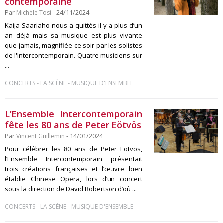
contemporaine
Par
Michèle Tosi
- 24/11/2024
Kaija Saariaho nous a quittés il y a plus d’un
an déjà mais sa musique est plus vivante
que jamais, magnifiée ce soir par les solistes
de l'Intercontemporain. Quatre musiciens sur
...
-
-
CONCERTS
LA SCÈNE
MUSIQUE D'ENSEMBLE
L’Ensemble Intercontemporain
fête les 80 ans de Peter Eötvös
Par
Vincent Guillemin
- 14/01/2024
Pour célébrer les 80 ans de Peter Eötvös,
l’Ensemble Intercontemporain présentait
trois créations françaises et l’œuvre bien
établie Chinese Opera, lors d’un concert
sous la direction de David Robertson d’où ...
-
-
CONCERTS
LA SCÈNE
MUSIQUE D'ENSEMBLE