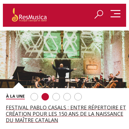
SAINT FRANÇOIS D’ASSISE À SALZBOURG, UNE
FESTIVAL PABLO CASALS : ENTRE RÉPERTOIRE ET
A BAYREUTH, LE 150E ANNIVERSAIRE DU RING
BETSY JOLAS FÊTE SON CENTIÈME
GEORGE BENJAMIN : « MES PARENTS AVAIENT
SOIRÉE IMMENSE PORTÉE PAR ROMEO
CRÉATION POUR LES 150 ANS DE LA NAISSANCE
WAGNÉRIEN GÉNÉRÉ PAR L’IA
ANNIVERSAIRE
CETTE EXIGENCE DE L’OBJET CISELÉ »
CASTELLUCCI ET MAXIME PASCAL
DU MAÎTRE CATALAN