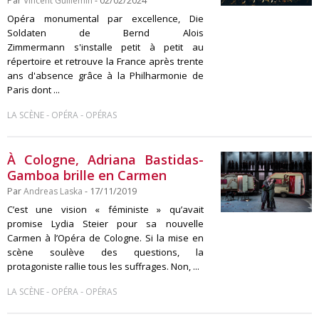
Par
Vincent Guillemin
- 02/02/2024
Opéra monumental par excellence, Die
Soldaten de Bernd Alois
Zimmermann s'installe petit à petit au
répertoire et retrouve la France après trente
ans d'absence grâce à la Philharmonie de
Paris dont ...
-
-
LA SCÈNE
OPÉRA
OPÉRAS
À Cologne, Adriana Bastidas-
Gamboa brille en Carmen
Par
Andreas Laska
- 17/11/2019
C’est une vision « féministe » qu’avait
promise Lydia Steier pour sa nouvelle
Carmen à l’Opéra de Cologne. Si la mise en
scène soulève des questions, la
protagoniste rallie tous les suffrages. Non, ...
-
-
LA SCÈNE
OPÉRA
OPÉRAS