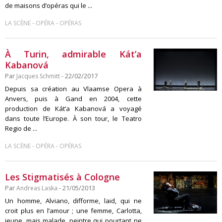
de maisons d’opéras qui le ...
-
-
LA SCÈNE
OPÉRA
OPÉRAS
À Turin, admirable Kát’a
Kabanová
Par
Jacques Schmitt
- 22/02/2017
Depuis sa création au Vlaamse Opera à
Anvers, puis à Gand en 2004, cette
production de Kát’a Kabanová a voyagé
dans toute l’Europe. À son tour, le Teatro
Regio de ...
-
-
LA SCÈNE
OPÉRA
OPÉRAS
Les Stigmatisés à Cologne
Par
Andreas Laska
- 21/05/2013
Un homme, Alviano, difforme, laid, qui ne
croit plus en l’amour ; une femme, Carlotta,
jeune, mais malade, peintre qui pourtant ne