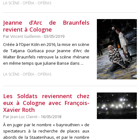
-
-
LA SCÈNE
OPÉRA
OPÉRAS
Jeanne d’Arc de Braunfels
revient à Cologne
Par
Vincent Guillemin
- 03/05/2019
Créée à l’Oper Köln en 2016, la mise en scène
de Tatjana Gürbaca pour Jeanne d’Arc de
Walter Braunfels retrouve la scène rhénane
en même temps que Juliane Banse dans ...
-
-
LA SCÈNE
OPÉRA
OPÉRAS
Les Soldats reviennent chez
eux à Cologne avec François-
Xavier Roth
Par
Jean-Luc Clairet
- 16/05/2018
À en juger par le nombre « bayreuthien » de
spectateurs à la recherche de places aux
abords de la Staatenhaus, et par le nombre