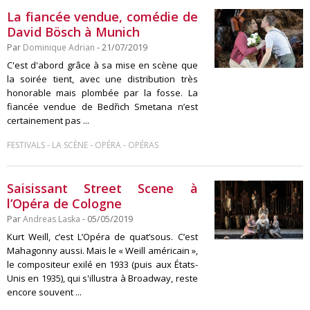
La fiancée vendue, comédie de
David Bösch à Munich
Par
Dominique Adrian
- 21/07/2019
C'est d'abord grâce à sa mise en scène que
la soirée tient, avec une distribution très
honorable mais plombée par la fosse. La
fiancée vendue de Bedřich Smetana n’est
certainement pas ...
-
-
-
FESTIVALS
LA SCÈNE
OPÉRA
OPÉRAS
Saisissant Street Scene à
l’Opéra de Cologne
Par
Andreas Laska
- 05/05/2019
Kurt Weill, c’est L’Opéra de quat’sous. C’est
Mahagonny aussi. Mais le « Weill américain »,
le compositeur exilé en 1933 (puis aux États-
Unis en 1935), qui s'illustra à Broadway, reste
encore souvent ...