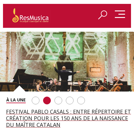
SAINT FRANÇOIS D’ASSISE À SALZBOURG, UNE
FESTIVAL PABLO CASALS : ENTRE RÉPERTOIRE ET
A BAYREUTH, LE 150E ANNIVERSAIRE DU RING
BETSY JOLAS FÊTE SON CENTIÈME
GEORGE BENJAMIN : « MES PARENTS AVAIENT
SOIRÉE IMMENSE PORTÉE PAR ROMEO
CRÉATION POUR LES 150 ANS DE LA NAISSANCE
WAGNÉRIEN GÉNÉRÉ PAR L’IA
ANNIVERSAIRE
CETTE EXIGENCE DE L’OBJET CISELÉ »
CASTELLUCCI ET MAXIME PASCAL
DU MAÎTRE CATALAN