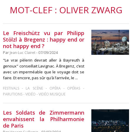
MOT-CLEF : OLIVER ZWARG
Le Freischütz vu par Philipp
Stölzl à Bregenz : happy end or
not happy end ?
Par
Jean-Luc Clairet
- 07/09/2024
"Le vrai pèlerin devrait aller à Bayreuth à
genoux" conseillait Lavignac. À Bregenz, c’est
avec un imperméable que le voyage doit se
faire. Et encore, pas sûr qu’à l’arrivée, le ...
-
-
-
-
FESTIVALS
LA SCÈNE
OPÉRA
OPÉRAS
-
-
PARUTIONS
VIDÉO
VIDÉO MUSIQUE
Les Soldats de Zimmermann
envahissent la Philharmonie
de Paris