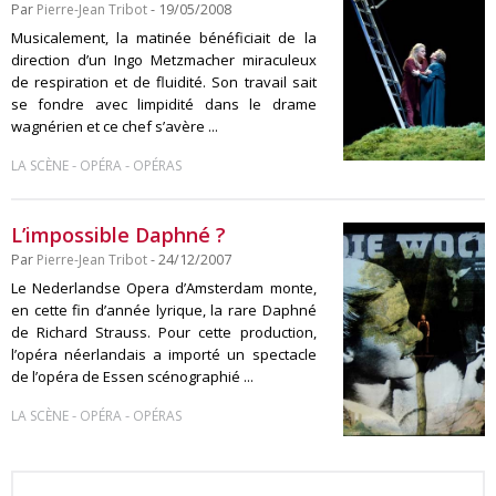
Par
Pierre-Jean Tribot
- 19/05/2008
Musicalement, la matinée bénéficiait de la
direction d’un Ingo Metzmacher miraculeux
de respiration et de fluidité. Son travail sait
se fondre avec limpidité dans le drame
wagnérien et ce chef s’avère ...
-
-
LA SCÈNE
OPÉRA
OPÉRAS
L’impossible Daphné ?
Par
Pierre-Jean Tribot
- 24/12/2007
Le Nederlandse Opera d’Amsterdam monte,
en cette fin d’année lyrique, la rare Daphné
de Richard Strauss. Pour cette production,
l’opéra néerlandais a importé un spectacle
de l’opéra de Essen scénographié ...
-
-
LA SCÈNE
OPÉRA
OPÉRAS