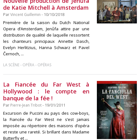
Nouvelle production de Jenůfa
de Katie Mitchell à Amsterdam
Par
Vincent Guillemin
- 10/10/2018
Première de la saison du Dutch National
Opera d’Amsterdam, Jenůfa attire par une
distribution de qualité de laquelle ressortent
les chanteurs principaux Annette Dasch,
Evelyn Herlitzius, Hanna Schwarz et Pavel
Černoch, ...
-
-
LA SCÈNE
OPÉRA
OPÉRAS
La Fiancée du Far West à
Hollywood : le compte en
banque de la fée !
Par
Pierre-Jean Tribot
- 19/01/2011
Excursion de Puccini au pays des cow-boys,
la Fiancée du Far West ne s’est jamais
imposée au répertoire des maisons d’opéra
et reste une rareté. Si brillant dans Madame
Butterfly et ...