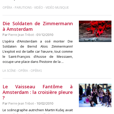
-
-
-
OPÉRA
PARUTIONS
VIDÉO
VIDÉO MUSIQUE
Die Soldaten de Zimmermann
à Amsterdam
Par
Pierre-Jean Tribot
- 01/12/2010
L’opéra d’Amsterdam a osé monter Die
Soldaten de Bernd Alois Zimmermann!
L’exploit est de taille car l’œuvre, tout comme
le Saint-François d’Assise de Messiaen,
occupe une place dans l’histoire de la ...
-
-
LA SCÈNE
OPÉRA
OPÉRAS
Le Vaisseau Fantôme à
Amsterdam : la croisière pleure
?
Par
Pierre-Jean Tribot
- 10/02/2010
Le scénographe autrichien Martin Kušej avait