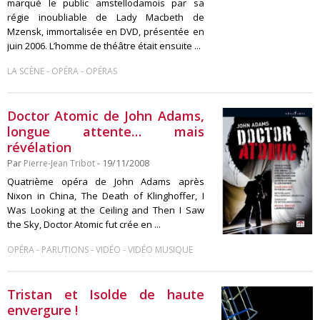
marqué le public amstellodamois par sa
régie inoubliable de Lady Macbeth de
Mzensk, immortalisée en DVD, présentée en
juin 2006. L’homme de théâtre était ensuite ...
-
-
LA SCÈNE
OPÉRA
OPÉRAS
Doctor Atomic de John Adams,
longue attente… mais
révélation
Par
Pierre-Jean Tribot
- 19/11/2008
Quatrième opéra de John Adams après
Nixon in China, The Death of Klinghoffer, I
Was Looking at the Ceiling and Then I Saw
the Sky, Doctor Atomic fut crée en ...
-
-
-
OPÉRA
PARUTIONS
VIDÉO
VIDÉO MUSIQUE
Tristan et Isolde de haute
envergure !