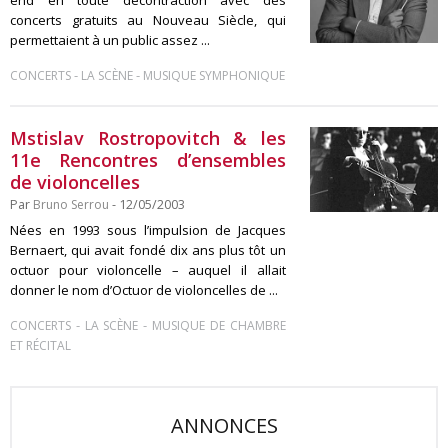
end en toute décontraction avec des
concerts gratuits au Nouveau Siècle, qui
permettaient à un public assez ...
-
-
CONCERTS
LA SCÈNE
MUSIQUE SYMPHONIQUE
Mstislav Rostropovitch & les
11e Rencontres d’ensembles
de violoncelles
Par
Bruno Serrou
- 12/05/2003
Nées en 1993 sous l’impulsion de Jacques
Bernaert, qui avait fondé dix ans plus tôt un
octuor pour violoncelle – auquel il allait
donner le nom d’Octuor de violoncelles de ...
-
-
CONCERTS
LA SCÈNE
MUSIQUE DE CHAMBRE
ET RÉCITAL
ANNONCES