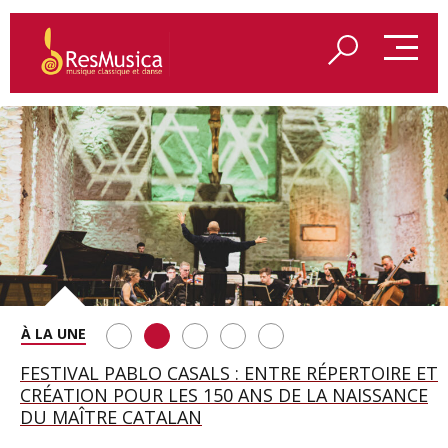
SAINT FRANÇOIS D’ASSISE À SALZBOURG, UNE
FESTIVAL PABLO CASALS : ENTRE RÉPERTOIRE ET
A BAYREUTH, LE 150E ANNIVERSAIRE DU RING
BETSY JOLAS FÊTE SON CENTIÈME
GEORGE BENJAMIN : « MES PARENTS AVAIENT
SOIRÉE IMMENSE PORTÉE PAR ROMEO
CRÉATION POUR LES 150 ANS DE LA NAISSANCE
WAGNÉRIEN GÉNÉRÉ PAR L’IA
ANNIVERSAIRE
CETTE EXIGENCE DE L’OBJET CISELÉ »
CASTELLUCCI ET MAXIME PASCAL
DU MAÎTRE CATALAN