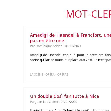
MOT-CLEF
Amadigi de Haendel à Francfort, une
pas en être une
Par
Dominique Adrian
- 01/10/2021
Amadigi de Haendel est joué pour la première foi
scène qui laisse toute leur place aux voix. Ce n'est pas 
-
-
LA SCÈNE
OPÉRA
OPÉRAS
Un double Così fan tutte à Nice
Par
Jean-Luc Clairet
- 24/01/2020
Daniel Benoin clôt sa Trilogie Mozart/Da Ponte avec