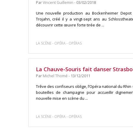
Par
Vincent Guillemin
- 03/02/2018
Une nouvelle production au Bockenheimer Depot 
Trojahn, créé il y a vingt-sept ans au Schlossthea
découvrir cette œuvre forte tirée de ...
-
-
LA SCÈNE
OPÉRA
OPÉRAS
La Chauve-Souris fait danser Strasb
Par
Michel Thomé
- 13/12/2011
Trêve des confiseurs oblige, l’Opéra national du Rhin so
bouteilles de champagne pour accueillir dignem
nouvelle mise en scène du ...
-
-
LA SCÈNE
OPÉRA
OPÉRAS