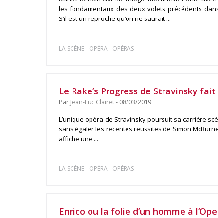
les fondamentaux des deux volets précédents dans 
S’il est un reproche qu’on ne saurait ...
-
-
LA SCÈNE
OPÉRA
OPÉRAS
Le Rake’s Progress de Stravinsky fait 
Par
Jean-Luc Clairet
- 08/03/2019
L’unique opéra de Stravinsky poursuit sa carrière scé
sans égaler les récentes réussites de Simon McBurney 
affiche une ...
-
-
LA SCÈNE
OPÉRA
OPÉRAS
Enrico ou la folie d’un homme à l’Ope