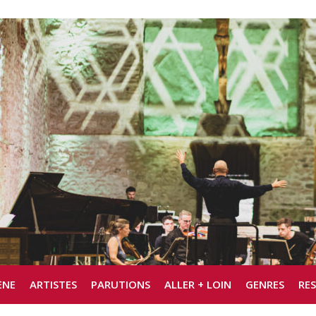
ÈNE
ARTISTES
PARUTIONS
ALLER + LOIN
GENRES
RE