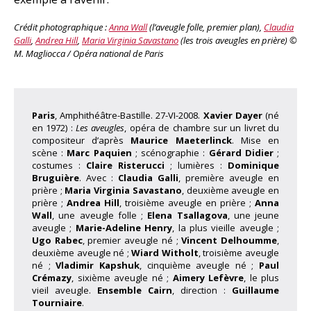
Crédit photographique :
Anna Wall
(l’aveugle folle, premier plan),
Claudia
Galli
,
Andrea Hill
,
Maria Virginia Savastano
(les trois aveugles en prière) ©
M. Magliocca / Opéra national de Paris
Paris
, Amphithéâtre-Bastille. 27-VI-2008.
Xavier Dayer
(né
en 1972) :
Les aveugles
, opéra de chambre sur un livret du
compositeur d’après
Maurice Maeterlinck
. Mise en
scène :
Marc Paquien
; scénographie :
Gérard Didier
;
costumes :
Claire Risterucci
; lumières :
Dominique
Bruguière
. Avec :
Claudia Galli
, première aveugle en
prière ;
Maria Virginia Savastano
, deuxième aveugle en
prière ;
Andrea Hill
, troisième aveugle en prière ;
Anna
Wall
, une aveugle folle ;
Elena Tsallagova
, une jeune
aveugle ;
Marie-Adeline Henry
, la plus vieille aveugle ;
Ugo Rabec
, premier aveugle né ;
Vincent Delhoumme
,
deuxième aveugle né ;
Wiard Witholt
, troisième aveugle
né ;
Vladimir Kapshuk
, cinquième aveugle né ;
Paul
Crémazy
, sixième aveugle né ;
Aimery Lefèvre
, le plus
vieil aveugle.
Ensemble Cairn
, direction :
Guillaume
Tourniaire
.