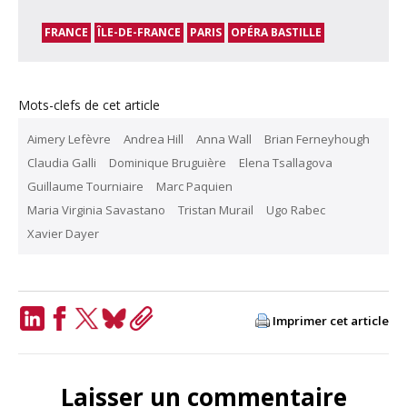
FRANCE
ÎLE-DE-FRANCE
PARIS
OPÉRA BASTILLE
Mots-clefs de cet article
Aimery Lefèvre
Andrea Hill
Anna Wall
Brian Ferneyhough
Claudia Galli
Dominique Bruguière
Elena Tsallagova
Guillaume Tourniaire
Marc Paquien
Maria Virginia Savastano
Tristan Murail
Ugo Rabec
Xavier Dayer
Imprimer cet article
LinkedIn
Facebook
Twitter
Bluesky
Copy
Link
Laisser un commentaire