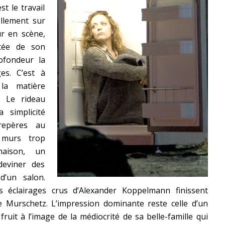
t le travail
llement sur
r en scène,
itée de son
ofondeur la
es. C’est à
 la matière
. Le rideau
 simplicité
epères au
 murs trop
aison, un
deviner des
 d’un salon.
s éclairages crus d’Alexander Koppelmann finissent
e Murschetz. L’impression dominante reste celle d’un
 fruit à l’image de la médiocrité de sa belle-famille qui