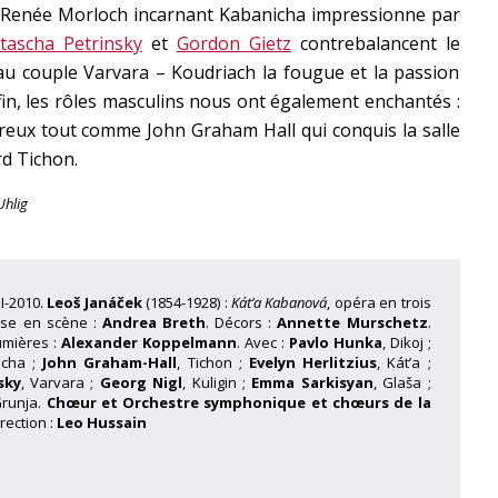
té. Renée Morloch incarnant Kabanicha impressionne par
tascha Petrinsky
et
Gordon Gietz
contrebalancent le
u couple Varvara – Koudriach la fougue et la passion
fin, les rôles masculins nous ont également enchantés :
reux tout comme John Graham Hall qui conquis la salle
rd Tichon.
hlig
I-2010.
Leoš Janáček
(1854-1928) :
Kát’a Kabanová
, opéra en trois
ise en scène :
Andrea Breth
. Décors :
Annette Murschetz
.
umières :
Alexander Koppelmann
. Avec :
Pavlo Hunka
, Dikoj ;
icha ;
John Graham-Hall
, Tichon ;
Evelyn Herlitzius
, Kát’a ;
sky
, Varvara ;
Georg Nigl
, Kuligin ;
Emma Sarkisyan
, Glaša ;
Grunja.
Chœur et
Orchestre symphonique et chœurs de la
irection :
Leo Hussain