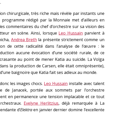
.
ion chirurgicale, très riche mais révèle par instants une
e programme rédigé par la Monnaie met d’ailleurs en
les commentaires du chef d’orchestre sur sa vision des
tteur en scène. Ainsi, lorsque
Leo Hussain
parvient à
nicha,
Andrea Breth
la présente strictement comme un
n de cette radicalité dans l’analyse de l’œuvre : le
duction aucune évocation d’une société rurale, de ce
rasante au point de mener Katia au suicide. La Volga
dans la production de Carsen, elle était omniprésente),
 d’une baignoire que Katia fait ses adieux au monde.
donc les images chocs.
Leo Hussain
installe avec talent
e de Janacek, portée aux sommets par l’orchestre
ient en permanence une tension implacable et ce tout
orchestraux.
Evelyne Herlitzius
, déjà remarquée à La
endante d’
Elektra
en janvier dernier domine l’excellente