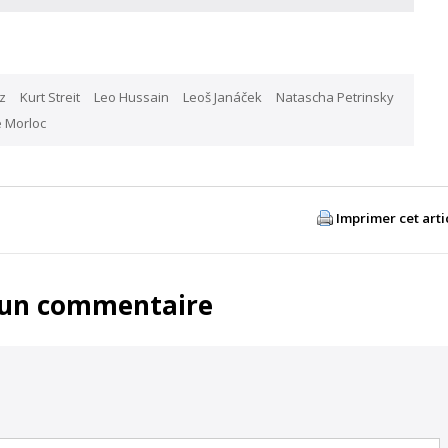
z
Kurt Streit
Leo Hussain
Leoš Janáček
Natascha Petrinsky
 Morloc
Imprimer cet arti
 un commentaire