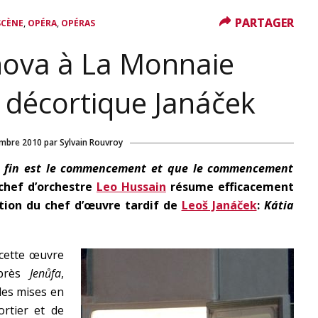
PARTAGER
PARTAGER
,
,
SCÈNE
OPÉRA
OPÉRAS
nova à La Monnaie
 décortique Janáček
mbre 2010
par
Sylvain Rouvroy
 la fin est le commencement et que le commencement
 chef d’orchestre
Leo Hussain
résume efficacement
ction du chef d’œuvre tardif de
Leoš Janáček
:
Kátia
e cette œuvre
après
Jenůfa
,
 les mises en
ortier et de