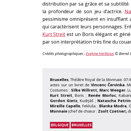
distribution par sa grâce et sa subtili
la profondeur de son jeu d’actrice.
Na
pessimisme omniprésent en insufflant a
qui caractérisent leurs personnages. En
Kurt Streit
est un Boris élégant et géné
par son interprétation très fine du coua
Crédits photographiques :
Evelyne Herlitzius
© Bernd U
Bruxelles
, Théâtre Royal de la Monnaie. 07-X
actes sur un livret de
Vincenc Červinka
. M
Costumes :
Silke Willrett, Marc Weeger
. L
Kurt Streit
, Boris ;
Renée Morloc
, Kaban
Gordon Gietz
, Kudrjáš ;
Natascha Petrin
Mireille Capelle
, Fekluša ;
Blanka Modra
, 
Monnaie
(chef de chœur :
Zsolt Czetner
), d
BELGIQUE
BRUXELLES