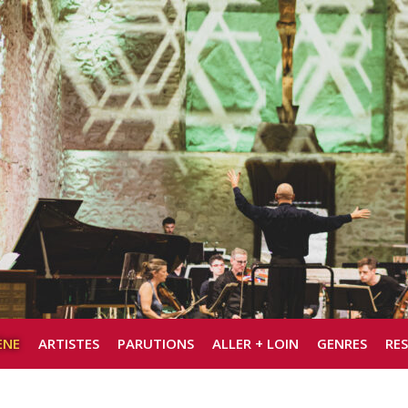
ÈNE
ARTISTES
PARUTIONS
ALLER + LOIN
GENRES
RE