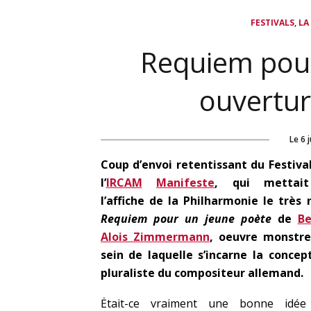
,
FESTIVALS
LA
Requiem pour
ouvertur
Le
6 
Coup d’envoi retentissant du Festiva
l’
IRCAM
Manifeste
, qui mettai
l’affiche de la Philharmonie le très 
Requiem pour un jeune poète
de
Be
Alois Zimmermann
, oeuvre monstr
sein de laquelle s’incarne la concep
pluraliste du compositeur allemand.
Ėtait-ce vraiment une bonne idée