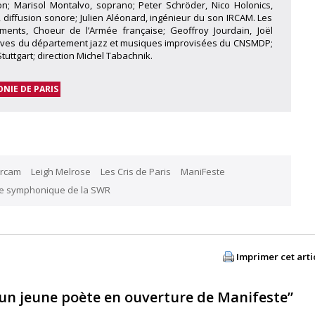
on; Marisol Montalvo, soprano; Peter Schröder, Nico Holonics,
, diffusion sonore; Julien Aléonard, ingénieur du son IRCAM. Les
ents, Choeur de l’Armée française; Geoffroy Jourdain, Joël
 Elèves du département jazz et musiques improvisées du CNSMDP;
ttgart; direction Michel Tabachnik.
NIE DE PARIS
Ircam
Leigh Melrose
Les Cris de Paris
ManiFeste
e symphonique de la SWR
Imprimer cet arti
un jeune poète en ouverture de Manifeste”