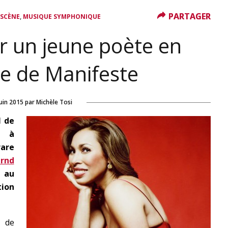
PARTAGER
PARTAGER
,
 SCÈNE
MUSIQUE SYMPHONIQUE
 un jeune poète en
e de Manifeste
juin 2015
par
Michèle Tosi
l de
t à
rare
rnd
e au
tion
 de