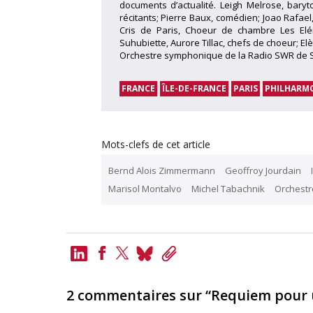
documents d’actualité. Leigh Melrose, baryt
récitants; Pierre Baux, comédien; Joao Rafael
Cris de Paris, Choeur de chambre Les Elém
Suhubiette, Aurore Tillac, chefs de choeur;
Orchestre symphonique de la Radio SWR de Stu
FRANCE
ÎLE-DE-FRANCE
PARIS
PHILHARMO
Mots-clefs de cet article
Bernd Alois Zimmermann
Geoffroy Jourdain
Marisol Montalvo
Michel Tabachnik
Orchestr
LinkedIn
Bluesky
Copy
Link
Facebook
Twitter
2 commentaires sur “Requiem pour 