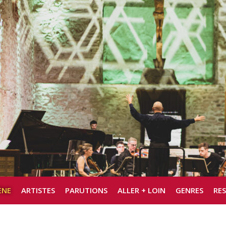
ÈNE
ARTISTES
PARUTIONS
ALLER + LOIN
GENRES
RE