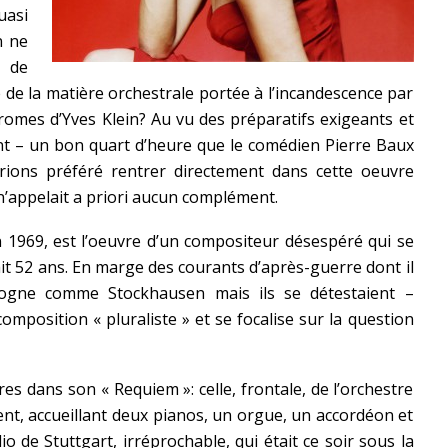
uasi
n ne
 de
se de la matière orchestrale portée à l’incandescence par
omes d’Yves Klein? Au vu des préparatifs exigeants et
nt – un bon quart d’heure que le comédien Pierre Baux
ions préféré rentrer directement dans cette oeuvre
’appelait a priori aucun complément.
 1969, est l’oeuvre d’un compositeur désespéré qui se
ait 52 ans. En marge des courants d’après-guerre dont il
Cologne comme Stockhausen mais ils se détestaient –
osition « pluraliste » et se focalise sur la question
es dans son « Requiem »: celle, frontale, de l’orchestre
, accueillant deux pianos, un orgue, un accordéon et
io de Stuttgart, irréprochable, qui était ce soir sous la