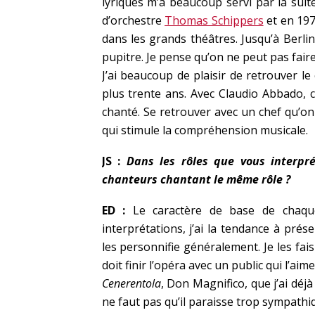
lyriques m’a beaucoup servi par la suite
d’orchestre
Thomas Schippers
et en 19
dans les grands théâtres. Jusqu’à Berli
pupitre. Je pense qu’on ne peut pas fair
J’ai beaucoup de plaisir de retrouver le
plus trente ans. Avec Claudio Abbado, c’
chanté. Se retrouver avec un chef qu’on 
qui stimule la compréhension musicale.
JS :
Dans les rôles que vous interpré
chanteurs chantant le même rôle ?
ED :
Le caractère de base de chaqu
interprétations, j’ai la tendance à p
les personnifie généralement. Je les fa
doit finir l’opéra avec un public qui l’
Cenerentola
, Don Magnifico, que j’ai déjà
ne faut pas qu’il paraisse trop sympathiq