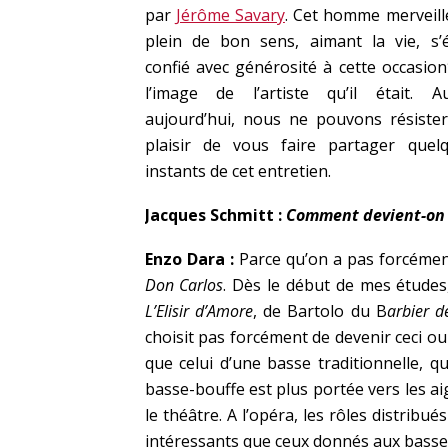
par
Jérôme Savary
. Cet homme merveill
plein de bon sens, aimant la vie, s’é
confié avec générosité à cette occasion
l’image de l’artiste qu’il était. Au
aujourd’hui, nous ne pouvons résiste
plaisir de vous faire partager quel
instants de cet entretien.
Jacques Schmitt :
Comment devient-on 
Enzo Dara :
Parce qu’on a pas forcémen
Don Carlos
. Dès le début de mes études,
L’Elisir d’Amore
, de Bartolo du B
arbier de
choisit pas forcément de devenir ceci ou
que celui d’une basse traditionnelle, q
basse-bouffe est plus portée vers les aig
le théâtre. A l’opéra, les rôles distri
intéressants que ceux donnés aux basse