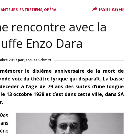
PARTAGER
,
,
HANTEURS
ENTRETIENS
OPÉRA
e rencontre avec la
uffe Enzo Dara
mbre 2017
par
Jacques Schmitt
émorer le dixième anniversaire de la mort de
ande voix du théâtre lyrique qui disparaît. La basse
décéder à l’âge de 79 ans des suites d’une longue
e 13 octobre 1938 et c’est dans cette ville, dans SA
r.
Don
dans
cène