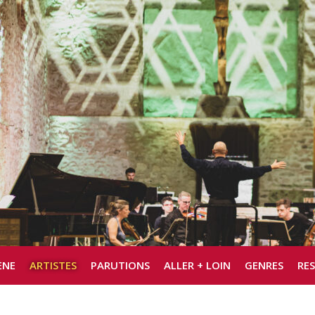
ÈNE
ARTISTES
PARUTIONS
ALLER + LOIN
GENRES
RE