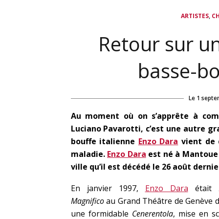
,
ARTISTES
C
Retour sur un
basse-bo
Le
1 septe
Au moment où on s’apprête à comm
Luciano Pavarotti, c’est une autre gr
bouffe italienne
Enzo Dara
vient de 
maladie.
Enzo Dara
est né à Mantoue l
ville qu’il est décédé le 26 août dernie
En janvier 1997,
Enzo Dara
était
Magnifico
au Grand Théâtre de Genève 
une formidable
Cenerentola
, mise en s