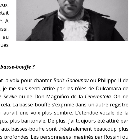
eux,
tait
*. A
ssi,
r au
ques
basse-bouffe ?
t la voix pour chanter
Boris Godounov
ou Philippe II de
 je me suis senti attiré par les rôles de Dulcamara de
 Séville
ou de Don Magnifico de la
Cenerentola
. On ne
 cela. La basse-bouffe s’exprime dans un autre registre
ui aurait une voix plus sombre. L’étendue vocale de la
us, plus baritonale. De plus, j’ai toujours été attiré par
bués aux basses-bouffe sont théâtralement beaucoup plus
s profondes. Les personnages imaginés par Rossini ou