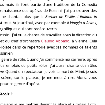
ux, mais ils font partie d’une tradition de la Comedia
 renaissance des opéras de Rossini, j’ai pu trouver des
n ne chantait plus que le
Barbier de Séville
,
L’Italiana in
’est tout. Aujourd’hui, avec par exemple
Il Viaggio a Reims
,
magnifiques qui sont redécouverts.
sini. J’ai eu la chance de travailler sous la direction du
et du chef d’orchestre
Claudio Abbado
, à Vienne. Cela
rojeté dans ce répertoire avec ces hommes de talents
ssinien.
ce genre de rôle. Quand j’ai commencé ma carrière, après
s emplois de petits rôles, j’ai aussi chanté des rôles
me
. Quand en spectateur, je vois la mort de Mimi, je suis
cène, sur le plateau, je me mets à rire. Alors, vous
 pour ce genre d’opéra.
école ?
maison je me mettais devant la glace et j’imitais Toto,