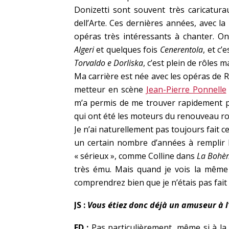
Donizetti sont souvent très caricatura
dell’Arte. Ces dernières années, avec la
opéras très intéressants à chanter. O
Algeri
et quelques fois
Cenerentola
, et c
Torvaldo e Dorliska
, c’est plein de rôles 
Ma carrière est née avec les opéras de Ros
metteur en scène
Jean-Pierre Ponnelle
m’a permis de me trouver rapidement p
qui ont été les moteurs du renouveau ro
Je n’ai naturellement pas toujours fait 
un certain nombre d’années à remplir le
« sérieux », comme Colline dans
La Bohè
très ému. Mais quand je vois la même s
comprendrez bien que je n’étais pas fait
JS :
Vous étiez donc déjà un amuseur à l’
ED :
Pas particulièrement, même si à la 