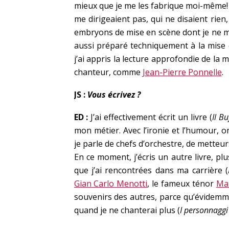
mieux que je me les fabrique moi-même! 
me dirigeaient pas, qui ne disaient rien,
embryons de mise en scène dont je ne me 
aussi préparé techniquement à la mise en 
j’ai appris la lecture approfondie de la 
chanteur, comme
Jean-Pierre Ponnelle
.
JS :
Vous écrivez ?
ED :
J’ai effectivement écrit un livre (
Il B
mon métier. Avec l’ironie et l’humour, o
je parle de chefs d’orchestre, de metteur
En ce moment, j’écris un autre livre, plu
que j’ai rencontrées dans ma carrière (
Gian Carlo Menotti
, le fameux ténor
Ma
souvenirs des autres, parce qu’évidemm
quand je ne chanterai plus (
I personnaggi