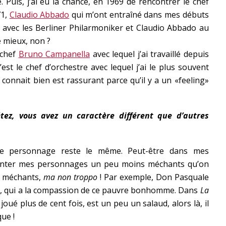
. Puis, j’ai eu la chance, en 1969 de rencontrer le chef
71,
Claudio Abbado
qui m’ont entraîné dans mes débuts
n avec les Berliner Philarmoniker et Claudio Abbado au
e mieux, non ?
 chef
Bruno Campanella
avec lequel j’ai travaillé depuis
est le chef d’orchestre avec lequel j’ai le plus souvent
connait bien est rassurant parce qu’il y a un «feeling»
tez, vous avez un caractère différent que d’autres
e personnage reste le même. Peut-être dans mes
résenter mes personnages un peu moins méchants qu’on
is méchants,
ma non troppo
! Par exemple, Don Pasquale
aime, qui a la compassion de ce pauvre bonhomme. Dans
La
 joué plus de cent fois, est un peu un salaud, alors là, il
ue !