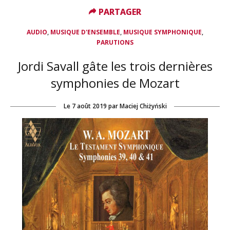
PARTAGER
PARTAGER
,
,
,
AUDIO
MUSIQUE D'ENSEMBLE
MUSIQUE SYMPHONIQUE
PARUTIONS
Jordi Savall gâte les trois dernières
symphonies de Mozart
Le
7 août 2019
par
Maciej Chiżyński