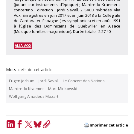
(jouant sur instruments d’époque) ; Manfredo Kraemer :
concertino ; direction : Jordi Savall. 2 SACD hybrides Alia
Vox. Enregistrés en juin 2017 et en juin 2018 à la Collégiale
de Cardona en Espagne (les symphonies) et en août 1991
à l’Église des Dominicains de Guebwiller en Alsace
(Musique funèbre maçonnique). Durée totale : 2:27:40
ALIA VOX
Mots-clefs de cet article
Eugen Jochum
Jordi Savall
Le Concert des Nations
Manfredo Kraemer
Marc Minkowski
Wolfgang Amadeus Mozart
Imprimer cet article
LinkedIn
Facebook
Twitter
Bluesky
Copy