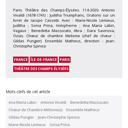
Paris. Théâtre des Champs-Élysées. 11-II-2020. Antonio
Vivaldi (1678-1741) : Juditha Triumphans, Oratorio sur un
livret de Iacopo Cassetti. Avec : Marie-Nicole Lemieux,
Juditha ; Sonia Prina, Holopherne ; Ana Maria Labin,
Vagaus ; Benedetta Mazzucato, Abra ; Dara Savinova,
Ozias. Chœur de chambre Melisme (chef de chœur :
Gildas Pungier). Ensemble Matheus, direction : Jean-
Christophe Spinosi
FRANCE
ÎLE-DE-FRANCE
PARIS
THÉÂTRE DES CHAMPS-ÉLYSÉES
Mots-clefs de cet article
Ana Maria Labin
Antonio Vivaldi
Benedetta Mazzucato
Chœur de Chambre Mélisme(s)
Ensemble Matheus
Gildas Pungier
Jean-Christophe Spinosi
Marie-Nicole Lemieux
Sonia Prina