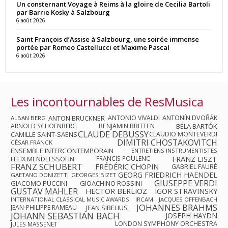
Un consternant Voyage à Reims à la gloire de Cecilia Bartoli
par Barrie Kosky à Salzbourg
6 août 2026
Saint François d’Assise à Salzbourg, une soirée immense
portée par Romeo Castellucci et Maxime Pascal
6 août 2026
Les incontournables de ResMusica
ANTON BRUCKNER
ANTONIO VIVALDI
ANTONÍN DVOŘÁK
ALBAN BERG
ARNOLD SCHOENBERG
BENJAMIN BRITTEN
BÉLA BARTÓK
CLAUDE DEBUSSY
CAMILLE SAINT-SAËNS
CLAUDIO MONTEVERDI
DIMITRI CHOSTAKOVITCH
CÉSAR FRANCK
ENSEMBLE INTERCONTEMPORAIN
ENTRETIENS INSTRUMENTISTES
FRANZ LISZT
FELIX MENDELSSOHN
FRANCIS POULENC
FRANZ SCHUBERT
FRÉDÉRIC CHOPIN
GABRIEL FAURÉ
GEORG FRIEDRICH HAENDEL
GAETANO DONIZETTI
GEORGES BIZET
GIUSEPPE VERDI
GIACOMO PUCCINI
GIOACHINO ROSSINI
GUSTAV MAHLER
HECTOR BERLIOZ
IGOR STRAVINSKY
INTERNATIONAL CLASSICAL MUSIC AWARDS
IRCAM
JACQUES OFFENBACH
JOHANNES BRAHMS
JEAN-PHILIPPE RAMEAU
JEAN SIBELIUS
JOHANN SEBASTIAN BACH
JOSEPH HAYDN
LONDON SYMPHONY ORCHESTRA
JULES MASSENET