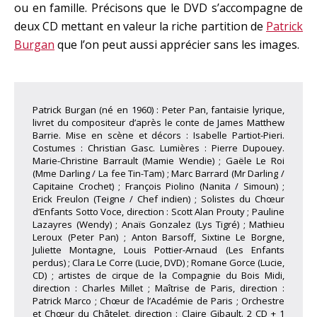
ou en famille. Précisons que le DVD s’accompagne de
deux CD mettant en valeur la riche partition de
Patrick
Burgan
que l’on peut aussi apprécier sans les images.
Patrick Burgan (né en 1960) : Peter Pan, fantaisie lyrique,
livret du compositeur d’après le conte de James Matthew
Barrie. Mise en scène et décors : Isabelle Partiot-Pieri.
Costumes : Christian Gasc. Lumières : Pierre Dupouey.
Marie-Christine Barrault (Mamie Wendie) ; Gaële Le Roi
(Mme Darling / La fee Tin-Tam) ; Marc Barrard (Mr Darling /
Capitaine Crochet) ; François Piolino (Nanita / Simoun) ;
Erick Freulon (Teigne / Chef indien) ; Solistes du Chœur
d’Enfants Sotto Voce, direction : Scott Alan Prouty ; Pauline
Lazayres (Wendy) ; Anaïs Gonzalez (Lys Tigré) ; Mathieu
Leroux (Peter Pan) ; Anton Barsoff, Sixtine Le Borgne,
Juliette Montagne, Louis Pottier-Arnaud (Les Enfants
perdus) ; Clara Le Corre (Lucie, DVD) ; Romane Gorce (Lucie,
CD) ; artistes de cirque de la Compagnie du Bois Midi,
direction : Charles Millet ; Maîtrise de Paris, direction :
Patrick Marco ; Chœur de l’Académie de Paris ; Orchestre
et Chœur du Châtelet, direction : Claire Gibault. 2 CD + 1