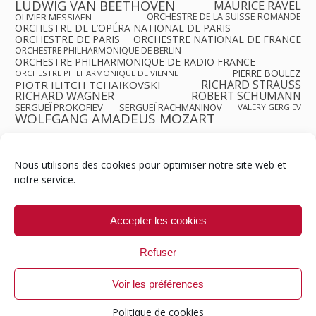
LUDWIG VAN BEETHOVEN
MAURICE RAVEL
OLIVIER MESSIAEN
ORCHESTRE DE LA SUISSE ROMANDE
ORCHESTRE DE L’OPÉRA NATIONAL DE PARIS
ORCHESTRE DE PARIS
ORCHESTRE NATIONAL DE FRANCE
ORCHESTRE PHILHARMONIQUE DE BERLIN
ORCHESTRE PHILHARMONIQUE DE RADIO FRANCE
PIERRE BOULEZ
ORCHESTRE PHILHARMONIQUE DE VIENNE
RICHARD STRAUSS
PIOTR ILITCH TCHAÏKOVSKI
RICHARD WAGNER
ROBERT SCHUMANN
SERGUEÏ PROKOFIEV
SERGUEÏ RACHMANINOV
VALERY GERGIEV
WOLFGANG AMADEUS MOZART
Nous utilisons des cookies pour optimiser notre site web et
notre service.
Contact
Qui sommes-nous ?
Équipe
Newsletter
Annonces
Crédits & Mentions
Politique de cookies (UE)
Accepter les cookies
Refuser
Voir les préférences
© 1999-2026 ResMusica.net Tous droits réservés.
Politique de cookies