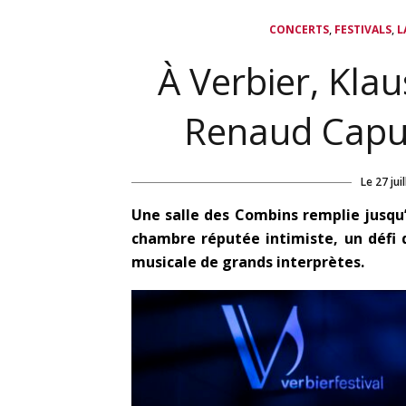
,
,
CONCERTS
FESTIVALS
L
À Verbier, Kla
Renaud Capuç
Le
27 jui
Une salle des Combins remplie jusqu
chambre réputée intimiste, un défi q
musicale de grands interprètes.