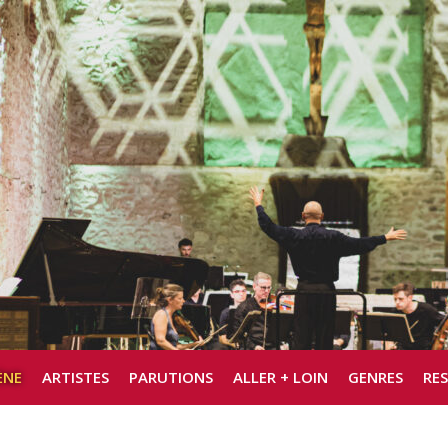
ÈNE
ARTISTES
PARUTIONS
ALLER + LOIN
GENRES
RE