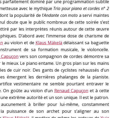
ais parfaitement dominé par une programmation subtile
prometteuse avec le mythique
Trio pour piano et cordes n° 2
ont la popularité de l’
Andante con moto
a servi maintes
nul doute que le public nombreux de cette soirée s’est
ttiré par les interprètes réunis autour de cette œuvre
phiques. D’abord avec l’immense dose de charisme de
on
au violon et de
Klaus Mäkelä
délaissant sa baguette
instrument de sa formation musicale, le violoncelle.
 Capuçon
vers son compagnon de cordes démontre sa
r le mieux. Le piano entame. Un gros plan sur les mains
ées de cuir noir. Des gants de cyclistes rehaussés d’un
les émergent les dernières phalanges de la pianiste.
rtifice vestimentaire ne semble pourtant entraver le
ste. On goûte au violon d’un
Renaud Capuçon
et à cette
une extrême autorité et un son unique. Il est le patron.
t aucunement à briller pour lui-même, constamment
t la puissance de son archet pour s’aligner au son
de
Klaus Mäkelä
, il modère de même les ardeurs de
Yuja