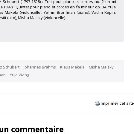
nz Schubert (1797-1828) : Trio pour piano et cordes no. 2 en mi
1897) : Quintet pour piano et cordes en fa mineur op. 34. Yuja
s Mäkelä (violoncelle). Yefrim Bronfman (piano), Vadim Repin,
it (alto), Misha Maisky (violoncelle).
z Schubert
Johannes Brahms
Klaus Mäkelä
Misha Maisky
man
Yuja Wang
Imprimer cet arti
 un commentaire