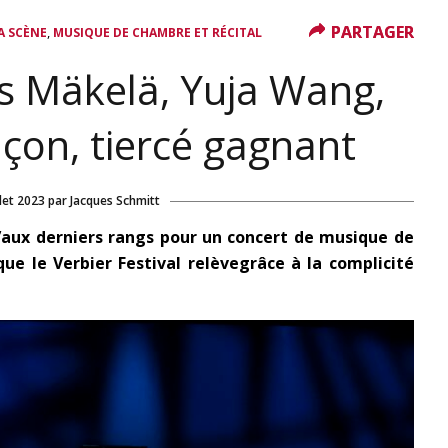
PARTAGER
PARTAGER
,
A SCÈNE
MUSIQUE DE CHAMBRE ET RÉCITAL
us Mäkelä, Yuja Wang,
on, tiercé gagnant
llet 2023
par
Jacques Schmitt
’aux derniers rangs pour un concert de musique de
ue le Verbier Festival relève
grâce à la complicité