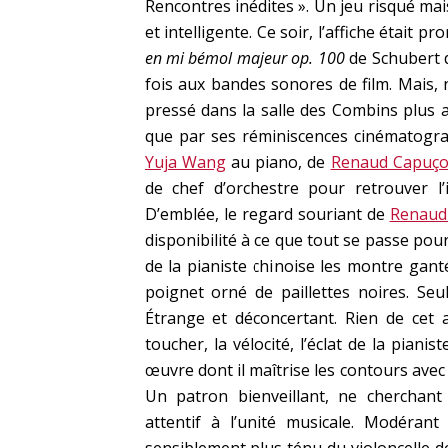
Rencontres inédites ». Un jeu risqué m
et intelligente. Ce soir, l’affiche était 
en mi bémol majeur op. 100
de Schubert d
fois aux bandes sonores de film. Mais, 
pressé dans la salle des Combins plus a
que par ses réminiscences cinématogra
Yuja Wang
au piano, de
Renaud Capuç
de chef d’orchestre pour retrouver l’
D’emblée, le regard souriant de
Renaud
disponibilité à ce que tout se passe pou
de la pianiste chinoise les montre gant
poignet orné de paillettes noires. Seu
Étrange et déconcertant. Rien de cet a
toucher, la vélocité, l’éclat de la piani
œuvre dont il maîtrise les contours avec 
Un patron bienveillant, ne cherchan
attentif à l’unité musicale. Modéran
sensiblement plus ténu du violoncelle 