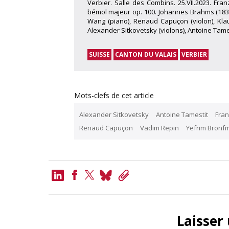
Verbier. Salle des Combins. 25.VII.2023. Fra
bémol majeur op. 100. Johannes Brahms (1833-
Wang (piano), Renaud Capuçon (violon), Klau
Alexander Sitkovetsky (violons), Antoine Tamest
SUISSE
CANTON DU VALAIS
VERBIER
Mots-clefs de cet article
Alexander Sitkovetsky
Antoine Tamestit
Fran
Renaud Capuçon
Vadim Repin
Yefrim Bronf
LinkedIn
Bluesky
Copy
Link
Facebook
Twitter
Laisser