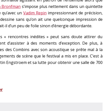
ersonnalité agissant en patron de l’ensemble alors que
m Bronfman
s’impose plus nettement dans un quintette
te qu’avec un
Vadim Repin
impressionnant de précision,
il dessine sans qu’on ait une quelconque impression de
ait-il d’un peu de folie sinon d’énergie débordante.
es « rencontres inédites » peut sans doute attirer du
ent d’assister à des moments d’exception. De plus, à
aces des Combins avec son acoustique se prête mal à la
ents de scène que le festival a mis en place. C’est à
artin Engstroem et sa lutte pour obtenir une salle de 700
er