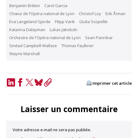
Benjamin Britten
Carol Garcia
Chœur de l’Opéra national de Lyon
Christof Loy
Erik Årman
Eva Langeland Gjerde
Filipp Varik
Giulia Scopelliti
Katarina Dalayman
Lukas Jakobski
Orchestre de l'Opéra national de Lyon
Sean Pannikar
Sinéad Campbell-Wallace
Thomas Faulkner
Wayne Marshall
Imprimer cet article
LinkedIn
Facebook
Twitter
Bluesky
Copy
Link
Laisser un commentaire
Votre adresse e-mail ne sera pas publiée.