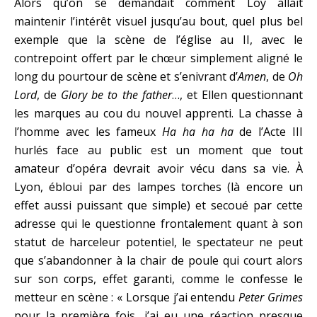
Alors qu’on se demandait comment Loy allait
maintenir l’intérêt visuel jusqu’au bout, quel plus bel
exemple que la scène de l’église au II, avec le
contrepoint offert par le chœur simplement aligné le
long du pourtour de scène et s’enivrant d’
Amen
, de
Oh
Lord
, de
Glory be to the father
…, et Ellen questionnant
les marques au cou du nouvel apprenti. La chasse à
l’homme avec les fameux
Ha ha ha ha
de l’Acte III
hurlés face au public est un moment que tout
amateur d’opéra devrait avoir vécu dans sa vie. À
Lyon, ébloui par des lampes torches (là encore un
effet aussi puissant que simple) et secoué par cette
adresse qui le questionne frontalement quant à son
statut de harceleur potentiel, le spectateur ne peut
que s’abandonner à la chair de poule qui court alors
sur son corps, effet garanti, comme le confesse le
metteur en scène : « Lorsque j’ai entendu
Peter Grimes
pour la première fois, j’ai eu une réaction presque