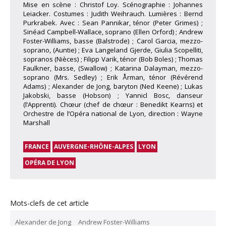
Mise en scène : Christof Loy. Scénographie : Johannes
Leiacker. Costumes : Judith Weihrauch. Lumières : Bernd
Purkrabek. Avec : Sean Pannikar, ténor (Peter Grimes) ;
Sinéad Campbell-Wallace, soprano (Ellen Orford) ; Andrew
Foster-Williams, basse (Balstrode) ; Carol Garcia, mezzo-
soprano, (Auntie) ; Eva Langeland Gjerde, Giulia Scopelliti,
sopranos (Nièces) ; Filipp Varik, ténor (Bob Boles) ; Thomas
Faulkner, basse, (Swallow) ; Katarina Dalayman, mezzo-
soprano (Mrs. Sedley) ; Erik Årman, ténor (Révérend
Adams) ; Alexander de Jong, baryton (Ned Keene) ; Lukas
Jakobski, basse (Hobson) ; Yannicl Bosc, danseur
(l’Apprenti). Chœur (chef de chœur : Benedikt Kearns) et
Orchestre de l’Opéra national de Lyon, direction : Wayne
Marshall
FRANCE
AUVERGNE-RHÔNE-ALPES
LYON
OPÉRA DE LYON
Mots-clefs de cet article
Alexander de Jong
Andrew Foster-Williams