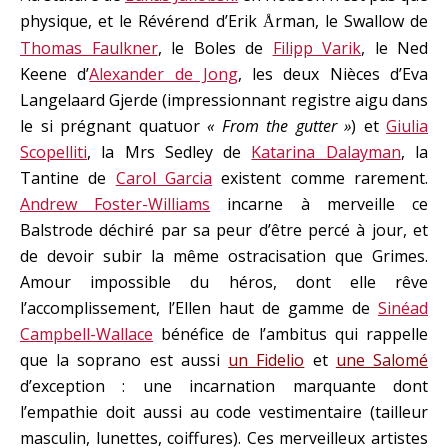
physique, et le Révérend d’Erik
rman, le Swallow de
Å
Thomas Faulkner
, le Boles de
Filipp Varik
, le Ned
Keene d’
Alexander de Jong
, les deux Nièces d’Eva
Langelaard Gjerde (impressionnant registre aigu dans
le si prégnant quatuor
« From the gutter »
) et
Giulia
Scopelliti
, la Mrs Sedley de
Katarina Dalayman
, la
Tantine de
Carol Garcia
existent comme rarement.
Andrew Foster-Williams
incarne à merveille ce
Balstrode déchiré par sa peur d’être percé à jour, et
de devoir subir la même ostracisation que Grimes.
Amour impossible du héros, dont elle rêve
l’accomplissement, l’Ellen haut de gamme de
Sinéad
Campbell-Wallace
bénéfice de l’ambitus qui rappelle
que la soprano est aussi
un Fidelio
et
une Salomé
d’exception : une incarnation marquante dont
l’empathie doit aussi au code vestimentaire (tailleur
masculin, lunettes, coiffures). Ces merveilleux artistes