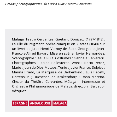
Crédits photographiques : © Carlos Diaz / Teatro Cervantes
Malaga. Teatro Cervantes. Gaetano Donizetti (1797-1848) :
La Fille du régiment, opéra-comique en 2 actes (1840) sur
un livret de Jules-Henri Vernoy de Saint-Georges et Jean-
François-Alfred Bayard. Mise en scène : Javier Hernandez.
Scénographie : Jesus Ruiz. Costumes : Gabriela Salvarerri.
Chorégraphies : Zaida Ballesteros. Avec : Rocio Perez,
Marie ; Juan de Dios Mateos, Tonio ; Javier Franco, Sulpice ;
Marina Prado, La Marquise de Berkenfield ; Luis Pacetti,
Hortensius ; Duchesse de Krakenthorp : Rosa Moreno.
Chœur du Théâtre Cervantes, Málaga – Intermezzo et
Orchestre Philharmonique de Malaga, direction : Salvador
Vázquez.
ESPAGNE
ANDALOUSIE
MALAGA