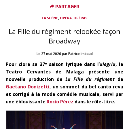
PARTAGER
PARTAGER
,
,
LA SCÈNE
OPÉRA
OPÉRAS
La Fille du régiment relookée façon
Broadway
Le
27 mai 2026
par
Patrice Imbaud
Pour clore sa 37
saison lyrique dans l’
alegria
, le
e
Teatro Cervantes de Malaga présente une
nouvelle production de
La Fille du régiment
de
Gaetano Donizetti
, un sommet du bel canto revu
et corrigé à la mode comédie musicale, servi par
une éblouissante
Rocío Pérez
dans le rôle-titre.