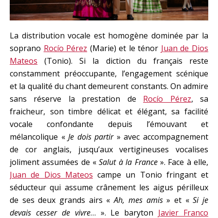
La distribution vocale est homogène dominée par la
soprano
Rocío Pérez
(Marie) et le ténor
Juan de Dios
Mateos
(Tonio). Si la diction du français reste
constamment préoccupante, l’engagement scénique
et la qualité du chant demeurent constants. On admire
sans réserve la prestation de
Rocío Pérez
, sa
fraicheur, son timbre délicat et élégant, sa facilité
vocale confondante depuis l’émouvant et
mélancolique «
Je dois partir
» avec accompagnement
de cor anglais, jusqu’aux vertigineuses vocalises
joliment assumées de «
Salut à la France
». Face à elle,
Juan de Dios Mateos
campe un Tonio fringant et
séducteur qui assume crânement les aigus périlleux
de ses deux grands airs «
Ah, mes amis
» et «
Si je
devais
cesser de vivre
… ». Le baryton
Javier Franco