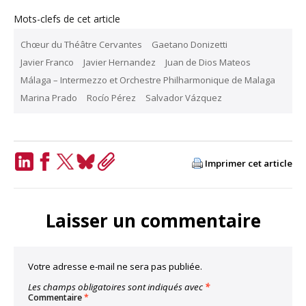
Mots-clefs de cet article
Chœur du Théâtre Cervantes
Gaetano Donizetti
Javier Franco
Javier Hernandez
Juan de Dios Mateos
Málaga – Intermezzo et Orchestre Philharmonique de Malaga
Marina Prado
Rocío Pérez
Salvador Vázquez
Imprimer cet article
LinkedIn
Facebook
Twitter
Bluesky
Copy
Link
Laisser un commentaire
Votre adresse e-mail ne sera pas publiée.
Les champs obligatoires sont indiqués avec
*
Commentaire
*