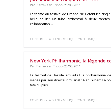
Par
Pierre-Jean Tribot
- 25/05/2011
Le thème du festival de Dresde 2011 étant les cinq élé
belle de lier un tube orchestral à deux raretés
collaboration ...
-
-
CONCERTS
LA SCÈNE
MUSIQUE SYMPHONIQUE
New York Philharmonic, la légende co
Par
Pierre-Jean Tribot
- 25/05/2011
Le festival de Dresde accueillait la philharmonie 
menés par son directeur musical : Alan Gilbert. La no
tête du plus ...
-
-
CONCERTS
LA SCÈNE
MUSIQUE SYMPHONIQUE