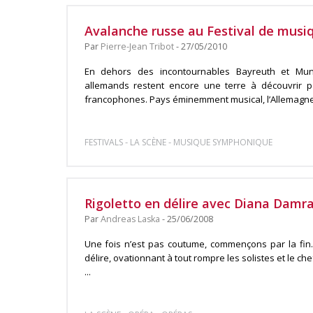
Avalanche russe au Festival de musi
Par
Pierre-Jean Tribot
- 27/05/2010
En dehors des incontournables Bayreuth et Muni
allemands restent encore une terre à découvrir 
francophones. Pays éminemment musical, l’Allemagne e
-
-
FESTIVALS
LA SCÈNE
MUSIQUE SYMPHONIQUE
Rigoletto en délire avec Diana Damra
Par
Andreas Laska
- 25/06/2008
Une fois n’est pas coutume, commençons par la fi
délire, ovationnant à tout rompre les solistes et le che
...