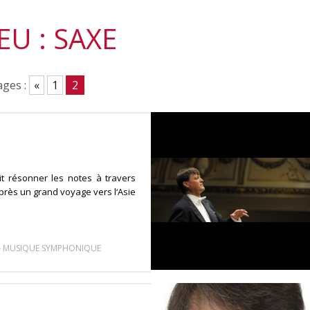
EU : SAXE
ges :
«
1
2
t résonner les notes à travers
 après un grand voyage vers l‘Asie
-
MUSIQUE SYMPHONIQUE