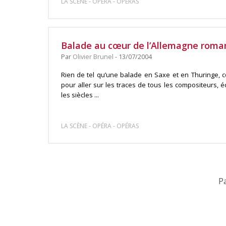
-
-
LA SCÈNE
OPÉRA
OPÉRAS
Balade au cœur de l’Allemagne roma
Par
Olivier Brunel
- 13/07/2004
Rien de tel qu’une balade en Saxe et en Thuringe, 
pour aller sur les traces de tous les compositeurs, é
les siècles ...
-
-
LA SCÈNE
OPÉRA
OPÉRAS
Pa