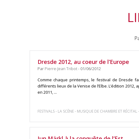
LI
Pa
Dresde 2012, au coeur de l’Europe
Par
Pierre-Jean Tribot
- 01/06/2012
Comme chaque printemps, le festival de Dresde fai
différents lieux de la Venise de l’Elbe. L’édition 2012,
en 2011, ...
-
-
FESTIVALS
LA SCÈNE
MUSIQUE DE CHAMBRE ET RÉCITAL
Jun Märkl à la conquête de l’Est