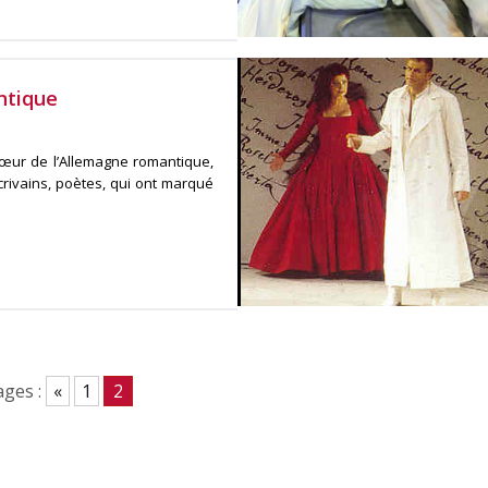
ntique
cœur de l’Allemagne romantique,
crivains, poètes, qui ont marqué
ges :
«
1
2