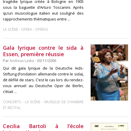
tragédie lyrique créée à Bologne en 1905
sous la baguette d’Arturo Toscanini. Après
qu’un musicologue italien eut souligné des
rapprochements thématiques entre ...
-
-
LA SCÈNE
OPÉRA
OPÉRAS
Gala lyrique contre le sida à
Essen, première réussie
Par
Andreas Laska
- 30/11/2006
Qui dit gala lyrique de la Deutsche Aids-
Stiftung (Fondation allemande contre le sida),
dit défilé de stars. C’est le cas lors du rendez-
vous annuel au Deutsche Oper de Berlin,
c’était ...
-
-
CONCERTS
LA SCÈNE
MUSIQUE DE CHAMBRE
ET RÉCITAL
Cecilia Bartoli à l’école