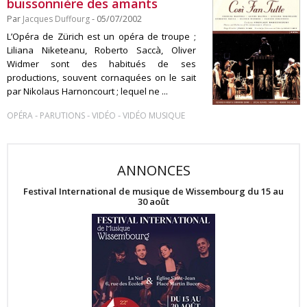
buissonnière des amants
Par
Jacques Duffourg
- 05/07/2002
L’Opéra de Zürich est un opéra de troupe ;
Liliana Niketeanu, Roberto Saccà, Oliver
Widmer sont des habitués de ses
productions, souvent cornaquées on le sait
par Nikolaus Harnoncourt ; lequel ne ...
-
-
-
OPÉRA
PARUTIONS
VIDÉO
VIDÉO MUSIQUE
ANNONCES
Festival International de musique de Wissembourg du 15 au
30 août