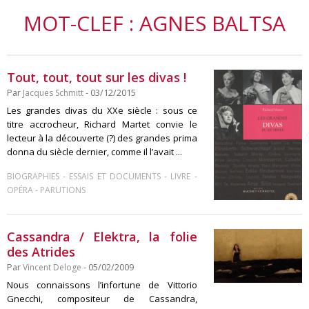
MOT-CLEF : AGNES BALTSA
Tout, tout, tout sur les divas !
Par
Jacques Schmitt
- 03/12/2015
Les grandes divas du XXe siècle : sous ce
titre accrocheur, Richard Martet convie le
lecteur à la découverte (?) des grandes prima
donna du siècle dernier, comme il l’avait ...
-
-
-
BIOGRAPHIES
ESSAIS ET DOCUMENTS
LIVRE
-
OPÉRA
PARUTIONS
Cassandra / Elektra, la folie
des Atrides
Par
Vincent Deloge
- 05/02/2009
Nous connaissons l’infortune de Vittorio
Gnecchi, compositeur de Cassandra,