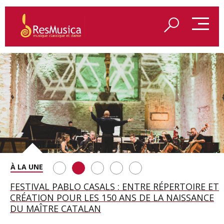
SAINT FRANÇOIS D’ASSISE À SALZBOURG, UNE
FESTIVAL PABLO CASALS : ENTRE RÉPERTOIRE ET
A BAYREUTH, LE 150E ANNIVERSAIRE DU RING
BETSY JOLAS FÊTE SON CENTIÈME
GEORGE BENJAMIN : « MES PARENTS AVAIENT
SOIRÉE IMMENSE PORTÉE PAR ROMEO
CRÉATION POUR LES 150 ANS DE LA NAISSANCE
WAGNÉRIEN GÉNÉRÉ PAR L’IA
ANNIVERSAIRE
CETTE EXIGENCE DE L’OBJET CISELÉ »
CASTELLUCCI ET MAXIME PASCAL
DU MAÎTRE CATALAN