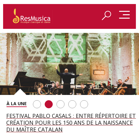
SAINT FRANÇOIS D’ASSISE À SALZBOURG, UNE
FESTIVAL PABLO CASALS : ENTRE RÉPERTOIRE ET
A BAYREUTH, LE 150E ANNIVERSAIRE DU RING
BETSY JOLAS FÊTE SON CENTIÈME
GEORGE BENJAMIN : « MES PARENTS AVAIENT
SOIRÉE IMMENSE PORTÉE PAR ROMEO
CRÉATION POUR LES 150 ANS DE LA NAISSANCE
WAGNÉRIEN GÉNÉRÉ PAR L’IA
ANNIVERSAIRE
CETTE EXIGENCE DE L’OBJET CISELÉ »
CASTELLUCCI ET MAXIME PASCAL
DU MAÎTRE CATALAN