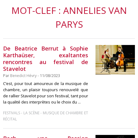
MOT-CLEF : ANNELIES VAN
PARYS
De Beatrice Berrut à Sophie
Karthaüser, exaltantes
rencontres au festival de
Stavelot
Par
Benedict Hévry
- 11/08/2023
C’est, pour tout amoureux de la musique de
chambre, un plaisir toujours renouvelé que
de rallier Stavelot pour son festival, tant pour
la qualité des interprètes ou le choix du ...
-
-
FESTIVALS
LA SCÈNE
MUSIQUE DE CHAMBRE ET
RÉCITAL