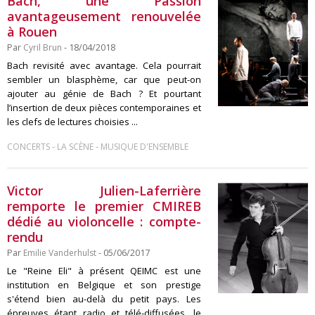
Bach, une Passion
avantageusement renouvelée
à Rouen
Par
Cyril Brun
- 18/04/2018
Bach revisité avec avantage. Cela pourrait
sembler un blasphème, car que peut-on
ajouter au génie de Bach ? Et pourtant
l’insertion de deux pièces contemporaines et
les clefs de lectures choisies ...
-
-
CONCERTS
LA SCÈNE
MUSIQUE D'ENSEMBLE
Victor Julien-Laferrière
remporte le premier CMIREB
dédié au violoncelle : compte-
rendu
Par
Emilie Vanderhulst
- 05/06/2017
Le "Reine Eli" à présent QEIMC est une
institution en Belgique et son prestige
s'étend bien au-delà du petit pays. Les
épreuves étant radio et télé-diffusées, le