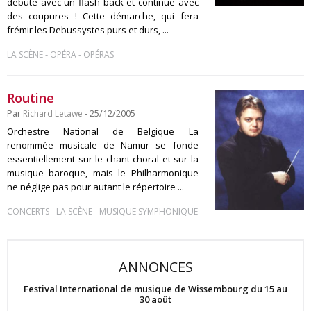
débute avec un flash back et continue avec
des coupures ! Cette démarche, qui fera
frémir les Debussystes purs et durs, ...
-
-
LA SCÈNE
OPÉRA
OPÉRAS
Routine
Par
Richard Letawe
- 25/12/2005
Orchestre National de Belgique La
renommée musicale de Namur se fonde
essentiellement sur le chant choral et sur la
musique baroque, mais le Philharmonique
ne néglige pas pour autant le répertoire ...
-
-
CONCERTS
LA SCÈNE
MUSIQUE SYMPHONIQUE
ANNONCES
Festival International de musique de Wissembourg du 15 au
30 août