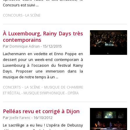
Concours est suivi ...
-
CONCOURS
LA SCÈNE
À Luxembourg, Rainy Days très
contemporains
Par
Dominique Adrian
- 15/12/2015
Lachenmann en vedette et Enno Poppe en
dessert pour un week-end contemporain à
Luxembourg à l'occasion du festival Rainy
Days. Proposer une immersion dans la
musique de notre temps à un ...
-
-
CONCERTS
LA SCÈNE
MUSIQUE DE CHAMBRE
-
-
ET RÉCITAL
MUSIQUE SYMPHONIQUE
OPÉRA
Pelléas revu et corrigé à Dijon
Par
Joelle Farenc
- 16/10/2012
Le sacrilège a eu lieu ! L’opéra de Debussy