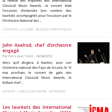
la remise des trophées des International
Classical Music Awards, ce concert était
l’occasion d’entendre bon nombre des
lauréats accompagnés pour l’occasion par le
l’Orchestre National des ...
-
-
CONCERTS
LA SCÈNE
MUSIQUE SYMPHONIQUE
John Axelrod, chef d’orchestre
engagé
Par
Pierre-Jean Tribot
- 14/04/2012
Alors qu’il dirigera, à Nantes, avec son
Orchestre national des Pays de la Loire, le 15
mai prochain, le concert de gala des
International Classical Music Awards, le
brillant chef ...
-
-
ARTISTES
CHEFS D'ORCHESTRE
ENTRETIENS
Les lauréats des International