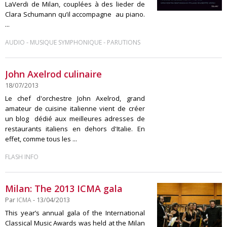
LaVerdi de Milan, couplées à des lieder de
Clara Schumann qu’il accompagne au piano.
...
-
-
AUDIO
MUSIQUE SYMPHONIQUE
PARUTIONS
John Axelrod culinaire
18/07/2013
Le chef d'orchestre John Axelrod, grand
amateur de cuisine italienne vient de créer
un blog dédié aux meilleures adresses de
restaurants italiens en dehors d'Italie. En
effet, comme tous les ...
FLASH INFO
Milan: The 2013 ICMA gala
Par
ICMA
- 13/04/2013
This year’s annual gala of the International
Classical Music Awards was held at the Milan