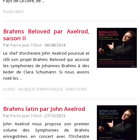
Pays de La Loire, de ...
FLASH INFO
Brahms Beloved par Axelrod,
saison II
Par
Pierre-Jean Tribot
- 06/08/2014
Le chef d’orchestre John Axelrod poursuit et
clôt son projet Brahms Beloved qui associe
les symphonies de Johannes Brahms à des
lieder de Clara Schumann. Si nous avions
noté les ...
-
-
AUDIO
MUSIQUE SYMPHONIQUE
PARUTIONS
Brahms latin par John Axelrod
Par
Pierre-Jean Tribot
- 27/12/2013
John Axelrod nous propose son premier
volume des Symphonies de Brahms
enregistrées en concert avec l’Orchestre