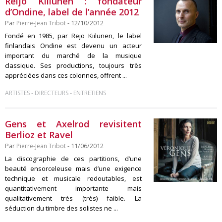
Reijo Kiilunen : fondateur
d’Ondine, label de l’année 2012
Par
Pierre-Jean Tribot
- 12/10/2012
Fondé en 1985, par Rejo Kiilunen, le label
finlandais Ondine est devenu un acteur
important du marché de la musique
classique. Ses productions, toujours très
appréciées dans ces colonnes, offrent ...
-
-
ARTISTES
DIRECTEURS
ENTRETIENS
Gens et Axelrod revisitent
Berlioz et Ravel
Par
Pierre-Jean Tribot
- 11/06/2012
La discographie de ces partitions, d’une
beauté ensorceleuse mais d’une exigence
technique et musicale redoutables, est
quantitativement importante mais
qualitativement très (très) faible. La
séduction du timbre des solistes ne ...