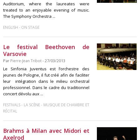
Auditorium, where the laureates were
treated to an enjoyable evening of music.
The Symphony Orchestra ...
-
ENGLISH
ON STAGE
Le festival Beethoven de
Varsovie
Par
Pierre-Jean Tribot
- 27/03/2013
Le Sinfonia Juventus est l’orchestre des
jeunes de Pologne, il fut créé afin de faciliter
leur intégration dans le milieu orchestral
professionnel. Dans le cadre du traditionnel
concert dévolu aux ...
-
-
FESTIVALS
LA SCÈNE
MUSIQUE DE CHAMBRE ET
RÉCITAL
Brahms à Milan avec Midori et
Axelrod