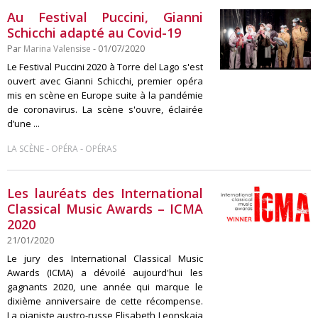
Au Festival Puccini, Gianni
Schicchi adapté au Covid-19
Par
Marina Valensise
- 01/07/2020
Le Festival Puccini 2020 à Torre del Lago s'est
ouvert avec Gianni Schicchi, premier opéra
mis en scène en Europe suite à la pandémie
de coronavirus. La scène s'ouvre, éclairée
d’une ...
-
-
LA SCÈNE
OPÉRA
OPÉRAS
Les lauréats des International
Classical Music Awards – ICMA
2020
21/01/2020
Le jury des International Classical Music
Awards (ICMA) a dévoilé aujourd'hui les
gagnants 2020, une année qui marque le
dixième anniversaire de cette récompense.
La pianiste austro-russe Elisabeth Leonskaja