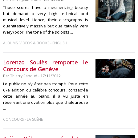
Those scores have a mesmerizing beauty
but demand a very high technical and
musical level. Hence, their discography is
quantitatively massive but qualitatively very
(very) poor. The tone of the soloists ...
-
ALBUMS, VIDEOS & BOOKS
ENGLISH
Lorenzo Soulès remporte le
Concours de Genève
Par
Thierry Raboud
- 17/11/2012
Le public ne s’y était pas trompé. Pour cette
67e édition du célèbre concours, consacrée
cette année au piano, il a vu juste en
réservant une ovation plus que chaleureuse
...
-
CONCOURS
LA SCÈNE