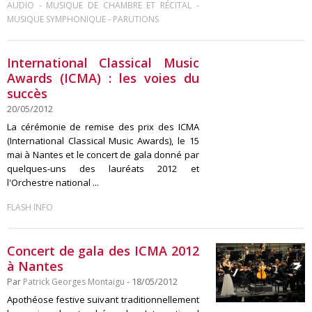
-
-
AUDIO
MUSIQUE DE CHAMBRE ET RÉCITAL
-
MUSIQUE SYMPHONIQUE
PARUTIONS
International Classical Music
Awards (ICMA) : les voies du
succès
20/05/2012
La cérémonie de remise des prix des ICMA
(International Classical Music Awards), le 15
mai à Nantes et le concert de gala donné par
quelques-uns des lauréats 2012 et
l'Orchestre national ...
FLASH INFO
Concert de gala des ICMA 2012
à Nantes
Par
Patrick Georges Montaigu
- 18/05/2012
Apothéose festive suivant traditionnellement