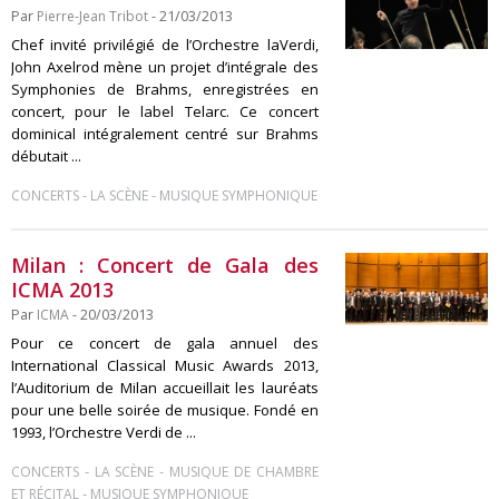
Par
Pierre-Jean Tribot
- 21/03/2013
Chef invité privilégié de l’Orchestre laVerdi,
John Axelrod mène un projet d’intégrale des
Symphonies de Brahms, enregistrées en
concert, pour le label Telarc. Ce concert
dominical intégralement centré sur Brahms
débutait ...
-
-
CONCERTS
LA SCÈNE
MUSIQUE SYMPHONIQUE
Milan : Concert de Gala des
ICMA 2013
Par
ICMA
- 20/03/2013
Pour ce concert de gala annuel des
International Classical Music Awards 2013,
l’Auditorium de Milan accueillait les lauréats
pour une belle soirée de musique. Fondé en
1993, l’Orchestre Verdi de ...
-
-
CONCERTS
LA SCÈNE
MUSIQUE DE CHAMBRE
-
ET RÉCITAL
MUSIQUE SYMPHONIQUE