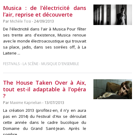
Musica : de l’électricité dans
l’air, reprise et découverte
Par
Michèle Tosi
- 24/09/2013
De l'électricité dans l'air à Musica Pour fêter
ses trente ans d'existence, Musica renoue
avec le monde électroacoustique qui trouvait
sa place, jadis, dans ses soirées off, à La
Laiterie ...
-
-
FESTIVALS
LA SCÈNE
MUSIQUE D'ENSEMBLE
The House Taken Over à Aix,
tout est-il adaptable à l’opéra
?
Par
Maxime Kaprielian
- 13/07/2013
La création 2013 (profitez-en, il n'y en aura
pas en 2014) du Festival d'Aix se déroulait
cette année dans le cadre bucolique du
Domaine du Grand Saint-Jean. Après le
sombre ...