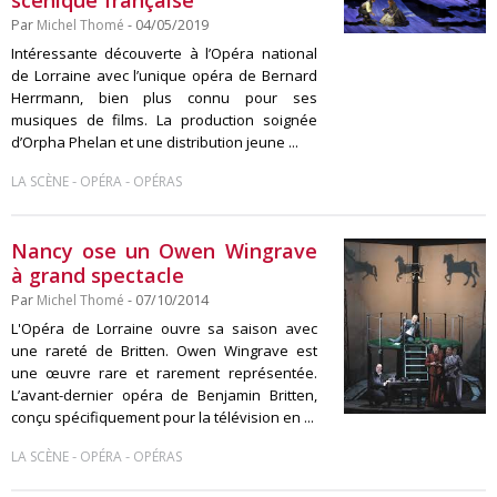
scénique française
Par
Michel Thomé
- 04/05/2019
Intéressante découverte à l’Opéra national
de Lorraine avec l’unique opéra de Bernard
Herrmann, bien plus connu pour ses
musiques de films. La production soignée
d’Orpha Phelan et une distribution jeune ...
-
-
LA SCÈNE
OPÉRA
OPÉRAS
Nancy ose un Owen Wingrave
à grand spectacle
Par
Michel Thomé
- 07/10/2014
L'Opéra de Lorraine ouvre sa saison avec
une rareté de Britten. Owen Wingrave est
une œuvre rare et rarement représentée.
L’avant-dernier opéra de Benjamin Britten,
conçu spécifiquement pour la télévision en ...
-
-
LA SCÈNE
OPÉRA
OPÉRAS