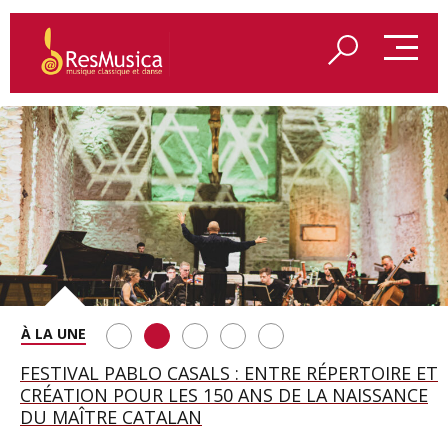
SAINT FRANÇOIS D’ASSISE À SALZBOURG, UNE
FESTIVAL PABLO CASALS : ENTRE RÉPERTOIRE ET
A BAYREUTH, LE 150E ANNIVERSAIRE DU RING
BETSY JOLAS FÊTE SON CENTIÈME
GEORGE BENJAMIN : « MES PARENTS AVAIENT
SOIRÉE IMMENSE PORTÉE PAR ROMEO
CRÉATION POUR LES 150 ANS DE LA NAISSANCE
WAGNÉRIEN GÉNÉRÉ PAR L’IA
ANNIVERSAIRE
CETTE EXIGENCE DE L’OBJET CISELÉ »
CASTELLUCCI ET MAXIME PASCAL
DU MAÎTRE CATALAN