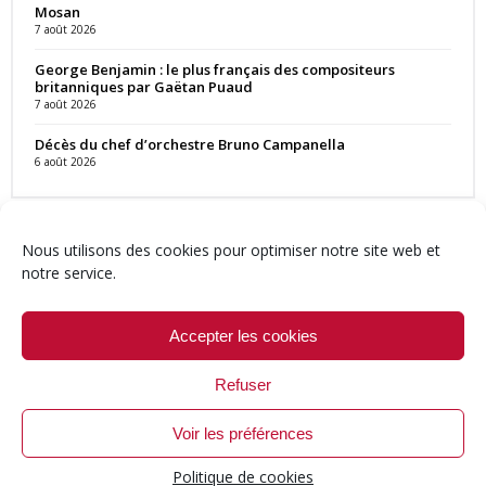
Mosan
7 août 2026
George Benjamin : le plus français des compositeurs
britanniques par Gaëtan Puaud
7 août 2026
Décès du chef d’orchestre Bruno Campanella
6 août 2026
Nous utilisons des cookies pour optimiser notre site web et
notre service.
Contact
Qui sommes-nous ?
Équipe
Newsletter
Annonces
Crédits & Mentions
Politique de cookies (UE)
Accepter les cookies
Refuser
Voir les préférences
© 1999-2026 ResMusica.net Tous droits réservés.
Politique de cookies