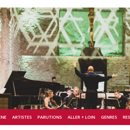
ÈNE
ARTISTES
PARUTIONS
ALLER + LOIN
GENRES
RE