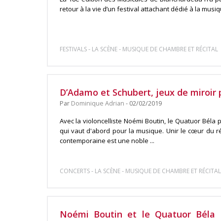
retour à la vie d’un festival attachant dédié à la musi
-
-
FESTIVALS
LA SCÈNE
MUSIQUE DE CHAMBRE ET RÉCITAL
D’Adamo et Schubert, jeux de miroir 
Par
Dominique Adrian
- 02/02/2019
Avec la violoncelliste Noémi Boutin, le Quatuor Béla 
qui vaut d'abord pour la musique. Unir le cœur du ré
contemporaine est une noble ...
-
-
CONCERTS
LA SCÈNE
MUSIQUE DE CHAMBRE ET RÉCITAL
Noémi Boutin et le Quatuor Béla 