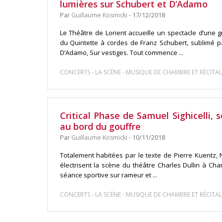
lumières sur Schubert et D’Adamo
Par
Guillaume Kosmicki
- 17/12/2018
Le Théâtre de Lorient accueille un spectacle d’une g
du Quintette à cordes de Franz Schubert, sublimé p
D’Adamo, Sur vestiges. Tout commence ...
-
-
CONCERTS
LA SCÈNE
MUSIQUE DE CHAMBRE ET RÉCITAL
Critical Phase de Samuel Sighicelli,
au bord du gouffre
Par
Guillaume Kosmicki
- 10/11/2018
Totalement habitées par le texte de Pierre Kuentz,
électrisent la scène du théâtre Charles Dullin à C
séance sportive sur rameur et ...
-
-
CONCERTS
LA SCÈNE
MUSIQUE DE CHAMBRE ET RÉCITAL