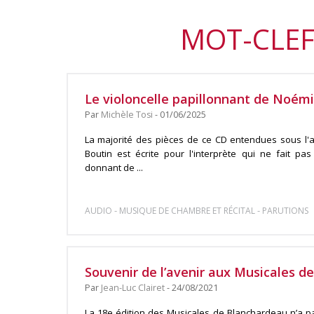
MOT-CLEF
Le violoncelle papillonnant de Noémi
Par
Michèle Tosi
- 01/06/2025
La majorité des pièces de ce CD entendues sous l'ar
Boutin est écrite pour l'interprète qui ne fait pa
donnant de ...
-
-
AUDIO
MUSIQUE DE CHAMBRE ET RÉCITAL
PARUTIONS
Souvenir de l’avenir aux Musicales d
Par
Jean-Luc Clairet
- 24/08/2021
La 18e édition des Musicales de Blanchardeau n’a pa