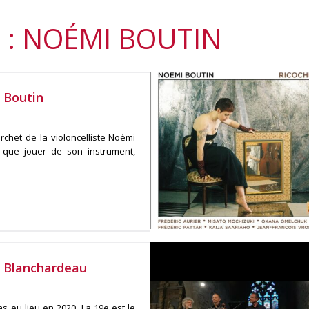
 : NOÉMI BOUTIN
 Boutin
chet de la violoncelliste Noémi
s que jouer de son instrument,
e Blanchardeau
s eu lieu en 2020. La 19e est le