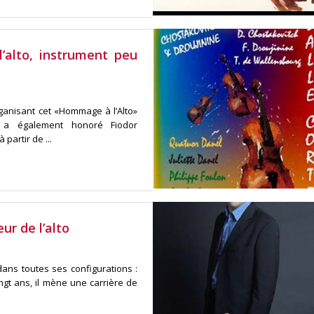
’alto, instrument peu
rganisant cet «Hommage à l’Alto»
tch a également honoré Fiodor
partir de ...
ur de l’alto
dans toutes ses configurations :
ngt ans, il mène une carrière de