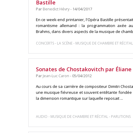
Bastille
Par
Benedict Hévry
- 14/04/2017
En ce week-end printanier, l'Opéra Bastille présentai
romantisme allemand : la programmation axée aut
Brahms, dans divers aspects de la musique de chambre,
-
-
CONCERTS
LA SCÈNE
MUSIQUE DE CHAMBRE ET RÉCITAL
Sonates de Chostakovitch par Éliane 
Par
Jean-Luc Caron
- 05/04/2012
Au cours de sa carrière de compositeur Dimitri Chosta
une musique fiévreuse et souvent entêtante fondée s
la dimension romantique sur laquelle reposait ...
-
-
AUDIO
MUSIQUE DE CHAMBRE ET RÉCITAL
PARUTIONS