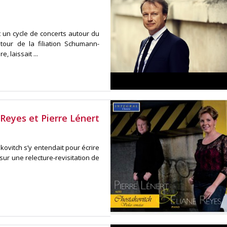
t un cycle de concerts autour du
our de la filiation Schumann-
 laissait ...
Reyes et Pierre Lénert
kovitch s’y entendait pour écrire
ur une relecture-revisitation de