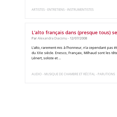
-
-
ARTISTES
ENTRETIENS
INSTRUMENTISTES
L’alto français dans (presque tous) s
Par
Alexandra Diaconu
- 12/07/2008
L’alto, rarement mis à l’honneur, n’a cependant pas é
du XXe siècle. Enesco, Françaix, Milhaud sont les tête
Lénert, soliste et ...
-
-
AUDIO
MUSIQUE DE CHAMBRE ET RÉCITAL
PARUTIONS