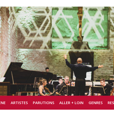
ÈNE
ARTISTES
PARUTIONS
ALLER + LOIN
GENRES
RE