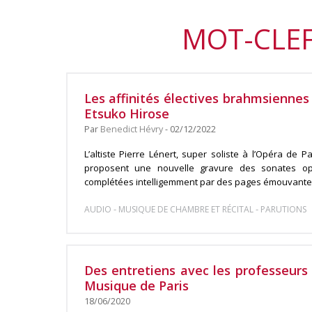
MOT-CLEF
Les affinités électives brahmsiennes
Etsuko Hirose
Par
Benedict Hévry
- 02/12/2022
L’altiste Pierre Lénert, super soliste à l’Opéra de P
proposent une nouvelle gravure des sonates o
complétées intelligemment par des pages émouvantes 
-
-
AUDIO
MUSIQUE DE CHAMBRE ET RÉCITAL
PARUTIONS
Des entretiens avec les professeurs
Musique de Paris
18/06/2020