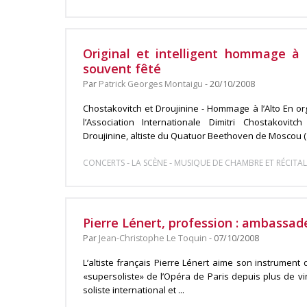
Original et intelligent hommage à l
souvent fêté
Par
Patrick Georges Montaigu
- 20/10/2008
Chostakovitch et Droujinine - Hommage à l’Alto En o
l’Association Internationale Dimitri Chostakovi
Droujinine, altiste du Quatuor Beethoven de Moscou (à 
-
-
CONCERTS
LA SCÈNE
MUSIQUE DE CHAMBRE ET RÉCITAL
Pierre Lénert, profession : ambassade
Par
Jean-Christophe Le Toquin
- 07/10/2008
L’altiste français Pierre Lénert aime son instrument 
«supersoliste» de l’Opéra de Paris depuis plus de vi
soliste international et ...