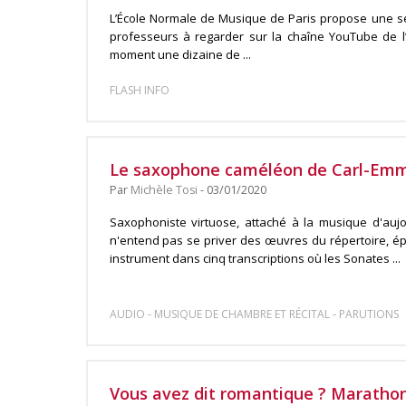
L’École Normale de Musique de Paris propose une sé
professeurs à regarder sur la chaîne YouTube de l’
moment une dizaine de ...
FLASH INFO
Le saxophone caméléon de Carl-Emm
Par
Michèle Tosi
- 03/01/2020
Saxophoniste virtuose, attaché à la musique d'aujo
n'entend pas se priver des œuvres du répertoire, ép
instrument dans cinq transcriptions où les Sonates ...
-
-
AUDIO
MUSIQUE DE CHAMBRE ET RÉCITAL
PARUTIONS
Vous avez dit romantique ? Marathon