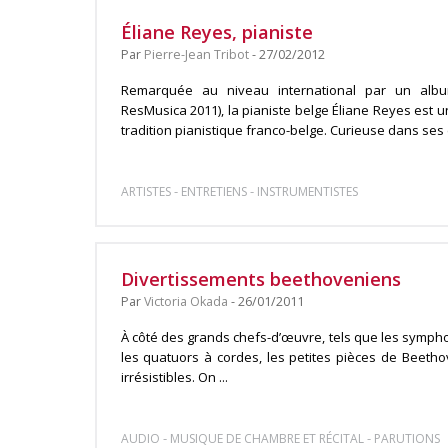
Éliane Reyes, pianiste
Par
Pierre-Jean Tribot
- 27/02/2012
Remarquée au niveau international par un albu
ResMusica 2011), la pianiste belge Éliane Reyes est u
tradition pianistique franco-belge. Curieuse dans ses e
-
-
ARTISTES
ENTRETIENS
INSTRUMENTISTES
Divertissements beethoveniens
Par
Victoria Okada
- 26/01/2011
À côté des grands chefs-d’œuvre, tels que les symph
les quatuors à cordes, les petites pièces de Beeth
irrésistibles. On ...
-
-
AUDIO
MUSIQUE DE CHAMBRE ET RÉCITAL
PARUTIONS