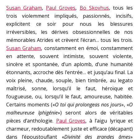
Susan Graham
,
Paul Groves
,
Bo Skovhus
, tous les
trois violemment impliqués, passionnés, incisifs,
explicitent ce soir pour nous les blessures
irréversibles, les dérives obsessionnelles de nos
mémorables Atrides et crèvent l’écran… tous les trois.
Susan Graham
, constamment en émoi, constamment
en attente, souvent intimiste, souvent violente,
sincère et spontanée, d’un aplomb, d’une humanité
étonnants, accroche dès l’entrée… et jusqu’au final. La
voix pleine, chaude, souple, bien timbrée, au legato
maîtrisé, sonne, lorsqu’il le faut, héroïque et
fougueuse, ou, lorsqu’il le faut, amoureuse, habitée.
Certains moments («
O toi qui prolongeas nos jours
», «
O
malheureuse Iphigénie
») seront alors de véritables
pièces d’anthologie.
Paul Groves
, à l’aigu lyrique et
charmeur, redoutablement juste et efficace (décapant)
dans l’époustouflant «
Divinité des grandes âmes
»