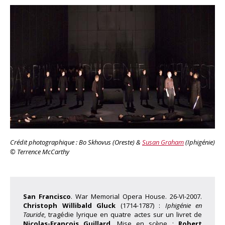
Crédit photographique : Bo Skhovus (Oreste) &
Susan Graham
(Iphigénie)
© Terrence McCarthy
San Francisco
. War Memorial Opera House. 26-VI-2007.
Christoph Willibald Gluck
(1714-1787) :
Iphigénie en
Tauride
, tragédie lyrique en quatre actes sur un livret de
Nicolas-François Guillard
. Mise en scène :
Robert