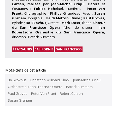
Carsen
, réalisée par
Jean-Michel Criqui
. Décors et
Costumes :
Tobias Hoheisel
. Lumières :
Peter van
Praet.
Chorégraphie : Phillipe Giraudeau. Avec :
Susan
Graham
, Iphigénie ;
Heidi Melton
, Diane ;
Paul Groves
,
Pylade ;
Bo Skovhus
, Oreste ;
Mark Doss
, Thoas.
Chœur
du San Francisco Opera
(chef de chœur :
Ian
Robertson
).
Orchestre du San Francisco Opera,
direction : Patrick Summers
ÉTATS-UNIS
CALIFORNIE
SAN FRANCISCO
Mots-clefs de cet article
Bo Skovhus
Christoph Willibald Gluck
Jean-Michel Criqui
Orchestre du San Francisco Opera
Patrick Summers
Paul Groves
Peter Van Praet
Robert Carsen
Susan Graham