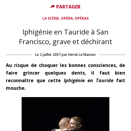
PARTAGER
PARTAGER
,
,
LA SCÈNE
OPÉRA
OPÉRAS
Iphigénie en Tauride à San
Francisco, grave et déchirant
Le
2 juillet 2007
par
Hervé Le Mansec
Au risque de choquer les bonnes consciences, de
faire grincer quelques dents, il faut bien
reconnaître que cette
Iphigénie en Tauride
fait
mouche.