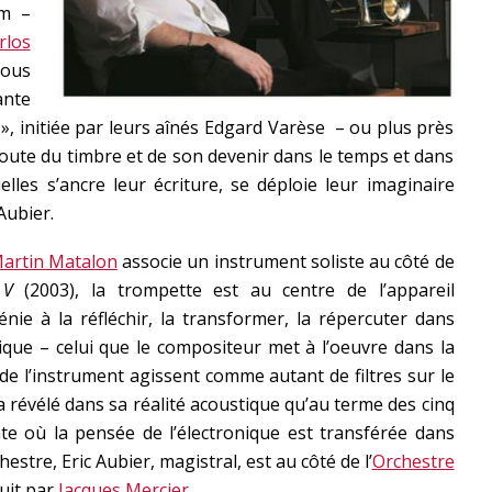
um –
rlos
tous
nte
», initiée par leurs aînés Edgard Varèse – ou plus près
oute du timbre et de son devenir dans le temps et dans
lles s’ancre leur écriture, se déploie leur imaginaire
Aubier.
artin Matalon
associe un instrument soliste au côté de
e V
(2003), la trompette est au centre de l’appareil
énie à la réfléchir, la transformer, la répercuter dans
onique – celui que le compositeur met à l’oeuvre dans la
 de l’instrument agissent comme autant de filtres sur le
a révélé dans sa réalité acoustique qu’au terme des cinq
e où la pensée de l’électronique est transférée dans
chestre, Eric Aubier, magistral, est au côté de l’
Orchestre
uit par
Jacques Mercier
.