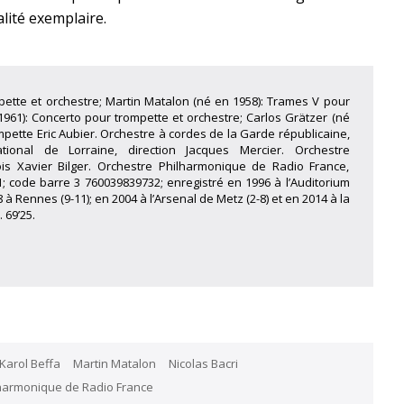
lité exemplaire.
pette et orchestre; Martin Matalon (né en 1958): Trames V pour
1961): Concerto pour trompette et orchestre; Carlos Grätzer (né
mpette Eric Aubier. Orchestre à cordes de la Garde républicaine,
ational de Lorraine, direction Jacques Mercier. Orchestre
is Xavier Bilger. Orchestre Philharmonique de Radio France,
; code barre 3 760039839732; enregistré en 1996 à l’Auditorium
à Rennes (9-11); en 2004 à l’Arsenal de Metz (2-8) et en 2014 à la
 69’25.
Karol Beffa
Martin Matalon
Nicolas Bacri
harmonique de Radio France