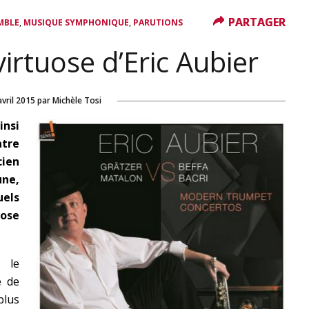
PARTAGER
PARTAGER
,
,
MBLE
MUSIQUE SYMPHONIQUE
PARUTIONS
irtuose d’Eric Aubier
avril 2015
par
Michèle Tosi
insi
atre
cien
une,
els
uose
, le
e de
plus