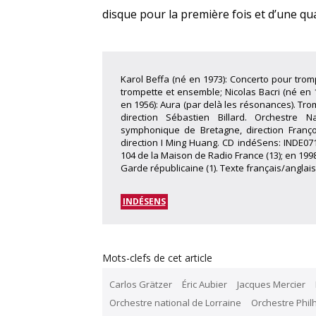
disque pour la première fois et d’une qua
Karol Beffa (né en 1973): Concerto pour trom
trompette et ensemble; Nicolas Bacri (né en 
en 1956): Aura (par delà les résonances). Tro
direction Sébastien Billard. Orchestre N
symphonique de Bretagne, direction Franço
direction I Ming Huang. CD indéSens: INDE071
104 de la Maison de Radio France (13); en 1998 
Garde républicaine (1). Texte français/anglais.
INDÉSENS
Mots-clefs de cet article
Carlos Grätzer
Éric Aubier
Jacques Mercier
Orchestre national de Lorraine
Orchestre Phil