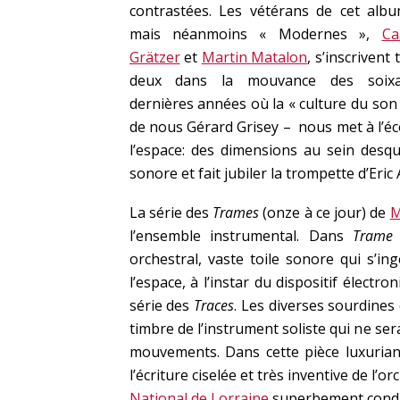
contrastées. Les vétérans de cet alb
mais néanmoins « Modernes »,
Ca
Grätzer
et
Martin Matalon
, s’inscrivent 
deux dans la mouvance des soixa
dernières années où la « culture du son 
de nous Gérard Grisey – nous met à l’éc
l’espace: des dimensions au sein desque
sonore et fait jubiler la trompette d’Eric 
La série des
Trames
(onze à ce jour) de
M
l’ensemble instrumental. Dans
Tram
orchestral, vaste toile sonore qui s’ing
l’espace, à l’instar du dispositif électr
série des
Traces
. Les diverses sourdines
timbre de l’instrument soliste qui ne ser
mouvements. Dans cette pièce luxuriant
l’écriture ciselée et très inventive de l’or
National de Lorraine
superbement cond