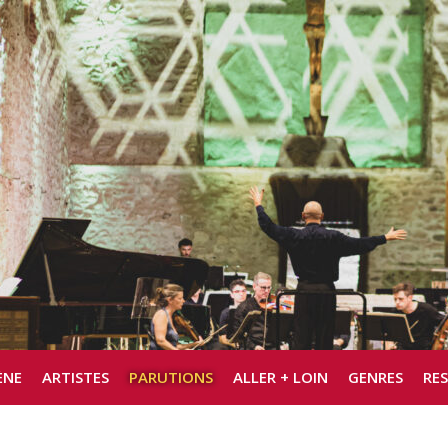
ÈNE
ARTISTES
PARUTIONS
ALLER + LOIN
GENRES
RE