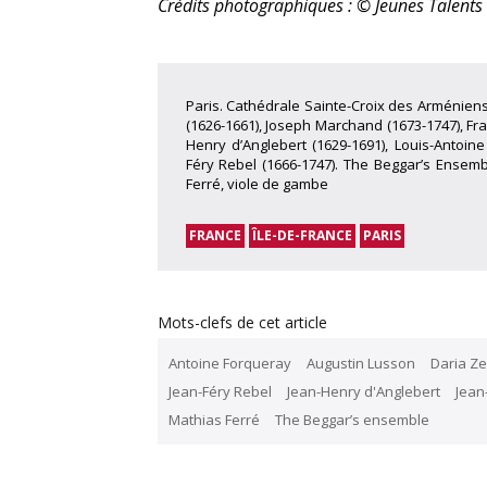
Crédits photographiques : © Jeunes Talents
Paris. Cathédrale Sainte-Croix des Arméniens.
(1626-1661), Joseph Marchand (1673-1747), Fra
Henry d’Anglebert (1629-1691), Louis-Antoine
Féry Rebel (1666-1747). The Beggar’s Ensembl
Ferré, viole de gambe
FRANCE
ÎLE-DE-FRANCE
PARIS
Mots-clefs de cet article
Antoine Forqueray
Augustin Lusson
Daria Z
Jean-Féry Rebel
Jean-Henry d'Anglebert
Jean
Mathias Ferré
The Beggar’s ensemble