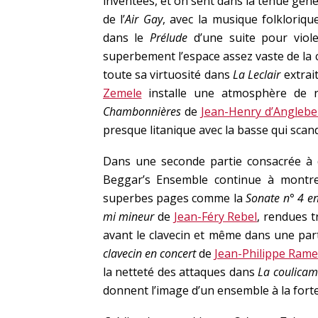
inventées, et on sent dans la tenue géné
de l’
Air Gay
, avec la musique folkloriqu
dans le
Prélude
d’une suite pour viol
superbement l’espace assez vaste de la 
toute sa virtuosité dans
La Leclair
extrait
Zemele
installe une atmosphère de r
Chambonnières
de
Jean-Henry d’Anglebe
presque litanique avec la basse qui scand
Dans une seconde partie consacrée à d
Beggar’s Ensemble continue à montre
superbes pages comme la
Sonate n° 4 e
mi mineur
de
Jean-Féry Rebel
, rendues 
avant le clavecin et même dans une par
clavecin en concert
de
Jean-Philippe Ram
la netteté des attaques dans
La coulicam
donnent l’image d’un ensemble à la forte