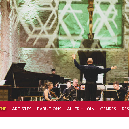
ÈNE
ARTISTES
PARUTIONS
ALLER + LOIN
GENRES
RE