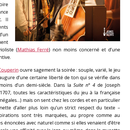
oire
ance
. Il
ents
d’un
ment
ioliste (
Mathias Ferré
) non moins concerné et d’une
ntive.
Couperin
ouvre sagement la soirée : souple, varié, le jeu
ugure d’une certaine liberté de ton qui se vérifie dans
 moins d’un demi-siècle. Dans la
Suite n° 4
de Joseph
707, toutes les caractéristiques du jeu à la française
égales…) mais on sent chez les cordes et en particulier
ette d’aller plus loin qu’un strict respect du texte –
espirations sont très marquées, au propre comme au
ases énoncées avec naturel comme si elles venaient d’être