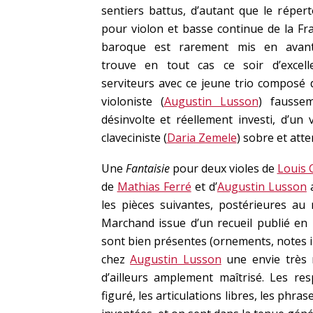
sentiers battus, d’autant que le répert
pour violon et basse continue de la Fr
baroque est rarement mis en avant
trouve en tout cas ce soir d’excell
serviteurs avec ce jeune trio composé 
violoniste (
Augustin Lusson
) fausse
désinvolte et réellement investi, d’un v
claveciniste (
Daria Zemele
) sobre et atte
Une
Fantaisie
pour deux violes de
Louis 
de
Mathias Ferré
et d’
Augustin Lusson
a
les pièces suivantes, postérieures au
Marchand issue d’un recueil publié en 1
sont bien présentes (ornements, notes in
chez
Augustin Lusson
une envie très n
d’ailleurs amplement maîtrisé. Les r
figuré, les articulations libres, les phr