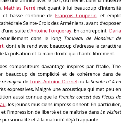
rale une affinité avec le jazz, ou même, dans la musette
e.
Mathias Ferré
met quant à lui beaucoup d’intensité
e et basse continue de
François Couperin
, et emplit
cathédrale Sainte-Croix des Arméniens, avant d’exposer
 d’une suite d’
Antoine Forqueray
. En contrepoint,
Daria
ecueillement dans le long
Tombeau de Monsieur de
rt
, dont elle rend avec beaucoup d’adresse le caractère
e la pulsation et la main droite qui chante librement.
es compositeurs davantage inspirés par l’Italie, The
r beaucoup de complicité et de cohérence dans de
n ré majeur
de
Louis-Antoine Dornel
ou la
Sonate n° 4 en
très expressives. Malgré une acoustique qui met peu en
tition aussi connue que le
Premier concert
des
Pièces de
eau
, les jeunes musiciens impressionnent. En particulier,
et l’impression de liberté et de maîtrise dans
Le Vézinet
 personnalité et à la maturité déjà frappante.