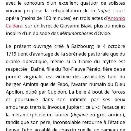
avec le concours d’un excellent quatuor de solistes
vocaux propose la réhabilitation de l
a Dafne,
court
opéra (moins de 100 minutes) en trois actes d’
Antonio
Caldara
, sur un livret de Giovanni Biavi, plus ou moins
inspiré d’un épisode des
Métamorphoses
d’Ovide.
Le présent ouvrage créé à Salzbourg le 4 octobre
1719 tient d’avantage de la sérénade pastorale que du
drame opératique, même si la trame du mythe est
respectée ; Dafné, fille du Roi-Fleuve Pénéo, fière de sa
pureté virginale, est victime des assiduités tant du
berger Aminta que de Febo, l’avatar humain du Dieu
Apollon, dupé par Cupidon. La belle à bout de forces
et poursuivie dans son intimité par ses deux
amoureux transis, invoque Jupiter : celui-ci l’exauce et
la métamorphose en laurier (
daphné
en grec ancien),
tandis que son père, inconsolable retourne à l’état de
fleuve. Febo accablé de chagrin cueille un rameau de