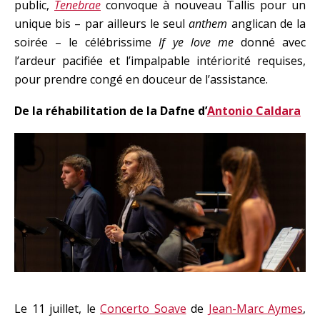
public,
Tenebrae
convoque à nouveau Tallis pour un
unique bis – par ailleurs le seul
anthem
anglican de la
soirée – le célébrissime
If ye love me
donné avec
l’ardeur pacifiée et l’impalpable intériorité requises,
pour prendre congé en douceur de l’assistance.
De la réhabilitation de la Dafne d’
Antonio Caldara
Le 11 juillet, le
Concerto Soave
de
Jean-Marc Aymes
,