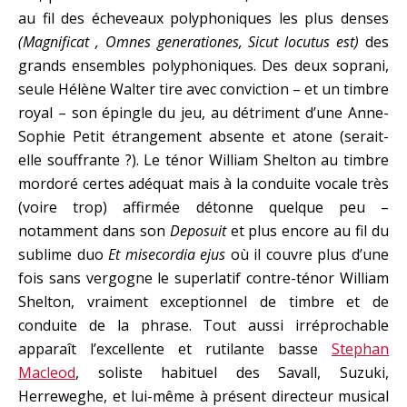
au fil des écheveaux polyphoniques les plus denses
(Magnificat , Omnes generationes, Sicut locutus est)
des
grands ensembles polyphoniques. Des deux soprani,
seule Hélène Walter tire avec conviction – et un timbre
royal – son épingle du jeu, au détriment d’une Anne-
Sophie Petit étrangement absente et atone (serait-
elle souffrante ?). Le ténor William Shelton au timbre
mordoré certes adéquat mais à la conduite vocale très
(voire trop) affirmée détonne quelque peu –
notamment dans son
Deposuit
et plus encore au fil du
sublime duo
Et misecordia ejus
où il couvre plus d’une
fois sans vergogne le superlatif contre-ténor William
Shelton, vraiment exceptionnel de timbre et de
conduite de la phrase. Tout aussi irréprochable
apparaît l’excellente et rutilante basse
Stephan
Macleod
, soliste habituel des Savall, Suzuki,
Herreweghe, et lui-même à présent directeur musical