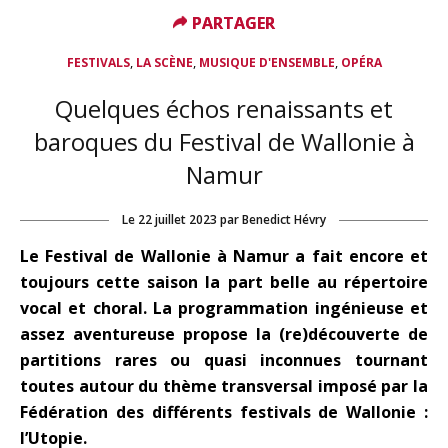
PARTAGER
PARTAGER
,
,
,
FESTIVALS
LA SCÈNE
MUSIQUE D'ENSEMBLE
OPÉRA
Quelques échos renaissants et
baroques du Festival de Wallonie à
Namur
Le
22 juillet 2023
par
Benedict Hévry
Le Festival de Wallonie à Namur a fait encore et
toujours cette saison la part belle au répertoire
vocal et choral. La programmation ingénieuse et
assez aventureuse propose la (re)découverte de
partitions rares ou quasi inconnues tournant
toutes autour du thème transversal imposé par la
Fédération des différents festivals de Wallonie :
l’Utopie.