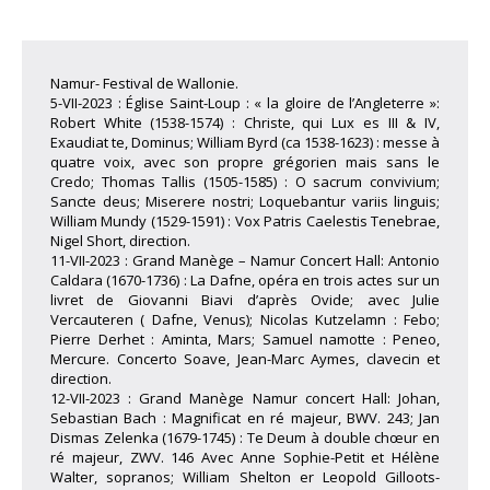
Namur- Festival de Wallonie.
5-VII-2023 : Église Saint-Loup : « la gloire de l’Angleterre »:
Robert White (1538-1574) : Christe, qui Lux es III & IV,
Exaudiat te, Dominus; William Byrd (ca 1538-1623) : messe à
quatre voix, avec son propre grégorien mais sans le
Credo; Thomas Tallis (1505-1585) : O sacrum convivium;
Sancte deus; Miserere nostri; Loquebantur variis linguis;
William Mundy (1529-1591) : Vox Patris Caelestis Tenebrae,
Nigel Short, direction.
11-VII-2023 : Grand Manège – Namur Concert Hall: Antonio
Caldara (1670-1736) : La Dafne, opéra en trois actes sur un
livret de Giovanni Biavi d’après Ovide; avec Julie
Vercauteren ( Dafne, Venus); Nicolas Kutzelamn : Febo;
Pierre Derhet : Aminta, Mars; Samuel namotte : Peneo,
Mercure. Concerto Soave, Jean-Marc Aymes, clavecin et
direction.
12-VII-2023 : Grand Manège Namur concert Hall: Johan,
Sebastian Bach : Magnificat en ré majeur, BWV. 243; Jan
Dismas Zelenka (1679-1745) : Te Deum à double chœur en
ré majeur, ZWV. 146 Avec Anne Sophie-Petit et Hélène
Walter, sopranos; William Shelton er Leopold Gilloots-