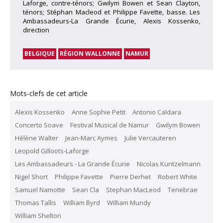
Laforge, contre-ténors; Gwilym Bowen et Sean Clayton,
ténors; Stéphan Macleod et Philippe Favette, basse. Les
Ambassadeurs-La Grande Écurie, Alexis Kossenko,
direction
BELGIQUE
RÉGION WALLONNE
NAMUR
Mots-clefs de cet article
Alexis Kossenko
Anne Sophie Petit
Antonio Caldara
Concerto Soave
Festival Musical de Namur
Gwilym Bowen
Hélène Walter
Jean-Marc Aymes
Julie Vercauteren
Leopold Gilloots-Laforge
Les Ambassadeurs - La Grande Écurie
Nicolas Kuntzelmann
Nigel Short
Philippe Favette
Pierre Derhet
Robert White
Samuel Namotte
Sean Cla
Stephan MacLeod
Tenebrae
Thomas Tallis
William Byrd
William Mundy
William Shelton