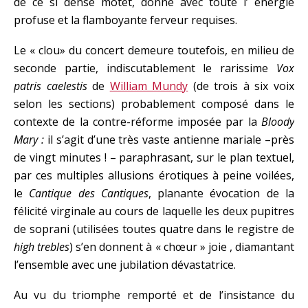
de ce si dense motet, donné avec toute l’ énergie
profuse et la flamboyante ferveur requises.
Le « clou» du concert demeure toutefois, en milieu de
seconde partie, indiscutablement le rarissime
Vox
patris caelestis
de
William Mundy
(de trois à six voix
selon les sections) probablement composé dans le
contexte de la contre-réforme imposée par la
Bloody
Mary :
il s’agit d’une très vaste antienne mariale –près
de vingt minutes ! – paraphrasant, sur le plan textuel,
par ces multiples allusions érotiques à peine voilées,
le
Cantique des Cantiques
, planante évocation de la
félicité virginale au cours de laquelle les deux pupitres
de soprani (utilisées toutes quatre dans le registre de
high trebles
) s’en donnent à « chœur » joie , diamantant
l’ensemble avec une jubilation dévastatrice.
Au vu du triomphe remporté et de l’insistance du