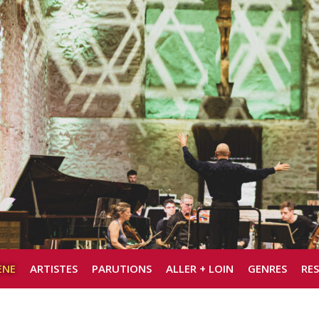
ÈNE
ARTISTES
PARUTIONS
ALLER + LOIN
GENRES
RE