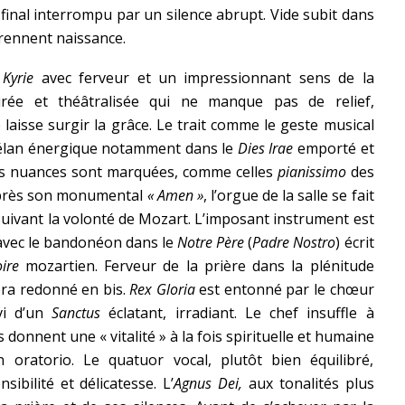
inal interrompu par un silence abrupt. Vide subit dans
ennent naissance.
u
Kyrie
avec ferveur et un impressionnant sens de la
urée et théâtralisée qui ne manque pas de relief,
laisse surgir la grâce. Le trait comme le geste musical
l’élan énergique notamment dans le
Dies Irae
emporté et
 les nuances sont marquées, comme celles
pianissimo
des
près son monumental
« Amen »
, l’orgue de la salle se fait
suivant la volonté de Mozart. L’imposant instrument est
 avec le bandonéon dans le
Notre Père
(
Padre Nostro
) écrit
oire
mozartien. Ferveur de la prière dans la plénitude
era redonné en bis.
Rex Gloria
est entonné par le chœur
vi d’un
Sanctus
éclatant, irradiant. Le chef insuffle à
 donnent une « vitalité » à la fois spirituelle et humaine
n oratorio. Le quatuor vocal, plutôt bien équilibré,
ibilité et délicatesse. L’
Agnus Dei,
aux tonalités plus