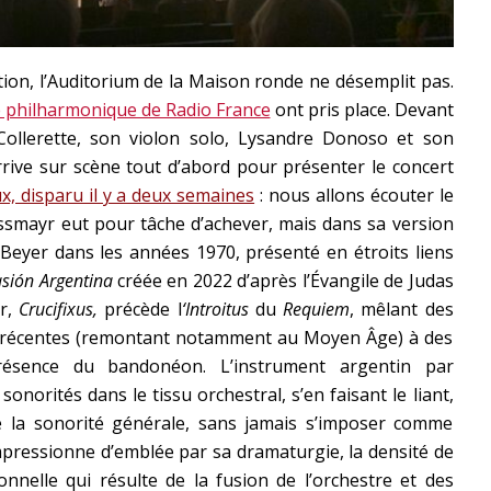
ion, l’Auditorium de la Maison ronde ne désemplit pas.
 philharmonique de Radio France
ont pris place. Devant
 Collerette, son violon solo, Lysandre Donoso et son
rive sur scène tout d’abord pour présenter le concert
x, disparu il y a deux semaines
: nous allons écouter le
smayr eut pour tâche d’achever, mais dans sa version
Beyer dans les années 1970, présenté en étroits liens
sión Argentina
créée en 2022 d’après l’Évangile de Judas
er,
Crucifixus,
précède l
‘Introitus
du
Requiem
, mêlant des
s récentes (remontant notamment au Moyen Âge) à des
présence du bandonéon. L’instrument argentin par
onorités dans le tissu orchestral, s’en faisant le liant,
e la sonorité générale, sans jamais s’imposer comme
impressionne d’emblée par sa dramaturgie, la densité de
onnelle qui résulte de la fusion de l’orchestre et des