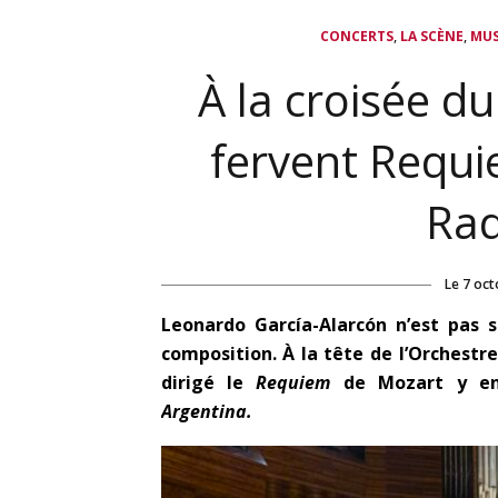
,
,
CONCERTS
LA SCÈNE
MUS
À la croisée d
fervent Requi
Rad
Le
7 oct
Leonardo García-Alarcón n’est pas s
composition. À la tête de l’Orchest
dirigé le
Requiem
de Mozart y enc
Argentina.