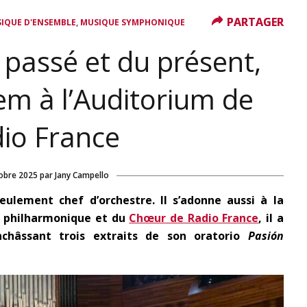
PARTAGER
PARTAGER
,
IQUE D'ENSEMBLE
MUSIQUE SYMPHONIQUE
u passé et du présent,
em à l’Auditorium de
io France
obre 2025
par
Jany Campello
eulement chef d’orchestre. Il s’adonne aussi à la
re philharmonique et du
Chœur de Radio France
, il a
hâssant trois extraits de son oratorio
Pasión