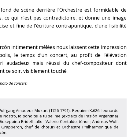
ond de scène derrière l’Orchestre est formidable de
s, ce qui n’est pas contradictoire, et donne une image
e et fine de l’écriture contrapuntique, d’une lisibilité
arcón intimement mêlées nous laissent cette impression
lis, le temps d’un concert, au profit de l’élévation
pari audacieux mais réussi du chef-compositeur dont
t ce soir, visiblement touché.
hoto de concert)
 Wolfgang Amadeus Mozart (1756-1791) : Requiem K.626. leonardo
e Nostro, Io sono tei e tu sei me (extraits de Pasión Argentina).
useppina Bridelli, alto ; Valerio Contaldo, ténor ; Andreas Wolf,
 Grapperon, chef de chœur) et Orchestre Philharmonique de
cón.