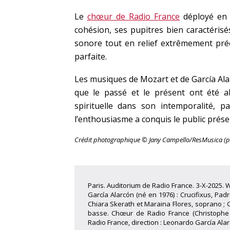
Le
chœur de Radio France
déployé en f
cohésion, ses pupitres bien caractérisé
sonore tout en relief extrêmement précis
parfaite.
Les musiques de Mozart et de García Al
que le passé et le présent ont été abo
spirituelle dans son intemporalité, 
l’enthousiasme a conquis le public présen
Crédit photographique © Jany Campello/ResMusica (p
Paris. Auditorium de Radio France. 3-X-2025.
García Alarcón (né en 1976) : Crucifixus, Padr
Chiara Skerath et Maraina Flores, soprano ; Gi
basse. Chœur de Radio France (Christophe
Radio France, direction : Leonardo García Alar