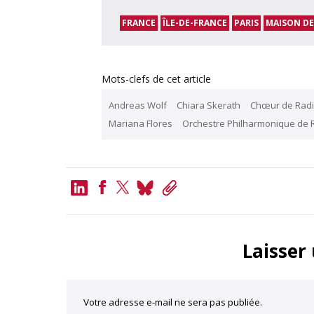
FRANCE
ÎLE-DE-FRANCE
PARIS
MAISON DE
Mots-clefs de cet article
Andreas Wolf
Chiara Skerath
Chœur de Radi
Mariana Flores
Orchestre Philharmonique de 
LinkedIn
Bluesky
Copy
Link
Facebook
Twitter
Laisser
Votre adresse e-mail ne sera pas publiée.