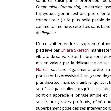
sombres, saisit par la profondeur de s
Communion
(
Communio
), un dernier inser
triptyque argentin, est une prière lent
compositeur ( « la plus belle parole de 
comme toi-même », cette fois sans bando
du
Requiem
.
L’on devait entendre la soprano Cather
pied levé par
Chiara Skerath
, manifeste
vibrato de sa voix. Son timbre rond et 
mis en valeur par la délicatesse de ses 
Flores
, soprano également, prête sa 
poussant l’expressivité à un grand degré
plus discrète, mais son timbre, qui sert l
son éclat particulier lorsqu’elle se fai
dont on apprécie le phrasé ample et lib
solide, aux graves profonds, généreux 
superbement posé des ses interventions