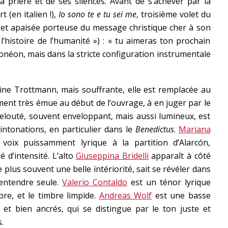
a prière et de ses silences. Avant de s’achever par la
t (en italien !),
Io sono te e tu sei me
, troisième volet du
e et apaisée porteuse du message christique cher à son
l’histoire de l’humanité ») : « tu aimeras ton prochain
néon, mais dans la stricte configuration instrumentale
ine Trottmann, mais souffrante, elle est remplacée au
ment très émue au début de l’ouvrage, à en juger par le
velouté, souvent enveloppant, mais aussi lumineux, est
intonations, en particulier dans le
Benedictus
.
Mariana
voix puissamment lyrique à la partition d’Alarcón,
 d’intensité. L’alto
Giuseppina Bridelli
apparaît à côté
e plus souvent une belle intériorité, sait se révéler dans
t entendre seule.
Valerio Contaldo
est un ténor lyrique
re, et le timbre limpide.
Andreas Wolf
est une basse
et bien ancrés, qui se distingue par le ton juste et
.