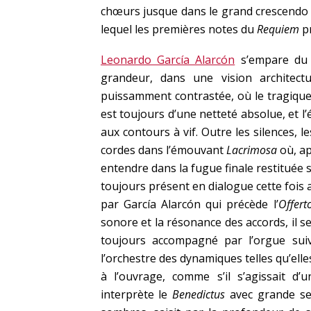
chœurs jusque dans le grand crescendo f
lequel les premières notes du
Requiem
pr
Leonardo García Alarcón
s’empare d
grandeur, dans une vision architect
puissamment contrastée, où le tragique 
est toujours d’une netteté absolue, et 
aux contours à vif. Outre les silences,
cordes dans l’émouvant
Lacrimosa
où, a
entendre dans la fugue finale restituée 
toujours présent en dialogue cette fois
par García Alarcón qui précède l’
Offert
sonore et la résonance des accords, il s
toujours accompagné par l’orgue sui
l’orchestre des dynamiques telles qu’elles
à l’ouvrage, comme s’il s’agissait d’u
interprète le
Benedictus
avec grande sens