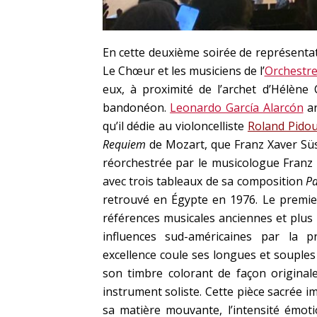
En cette deuxième soirée de représentat
Le Chœur et les musiciens de l’
Orchestre
eux, à proximité de l’archet d’Hélène
bandonéon.
Leonardo García Alarcón
ar
qu’il dédie au violoncelliste
Roland Pidou
Requiem
de Mozart, que Franz Xaver Süs
réorchestrée par le musicologue Franz 
avec trois tableaux de sa composition
Pa
retrouvé en Égypte en 1976. Le premi
références musicales anciennes et plu
influences sud-américaines par la 
excellence coule ses longues et souples s
son timbre colorant de façon original
instrument soliste. Cette pièce sacrée 
sa matière mouvante, l’intensité émoti