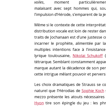
voiles
, moment particulièremen
malaisant avec sept hommes qui, so
l’impulsion d’Hérode, s’emparent de la j
Même si le contexte de cette interprétati
distribution vocale est loin de rester da
traits de Jochanaan est d’une justesse 
incarner le prophète, alimentée par l
multiples intentions face à l’insistan
lyrique toulousaine,
Nikolai Schukoff
(
tétrarque. Semblant constamment appara
marque autant la décadence de son pers
cette intrigue mêlant pouvoir et pervers
Les choix dramatiques de Strauss se co
naturel que l’Hérodias de
Sophie Koch
s
mezzo présente les atouts nécessaires 
Hyon
tire son épingle du jeu : les p