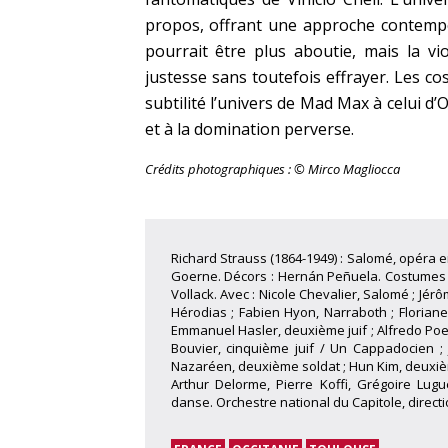
propos, offrant une approche contempor
pourrait être plus aboutie, mais la v
justesse sans toutefois effrayer. Les 
subtilité l’univers de Mad Max à celui d’
et à la domination perverse.
Crédits photographiques : © Mirco Magliocca
Richard Strauss (1864-1949) : Salomé, opéra e
Goerne. Décors : Hernán Peñuela. Costumes : 
Vollack. Avec : Nicole Chevalier, Salomé ; Jér
Hérodias ; Fabien Hyon, Narraboth ; Floriane
Emmanuel Hasler, deuxième juif ; Alfredo Poesi
Bouvier, cinquième juif / Un Cappadocien ;
Nazaréen, deuxième soldat ; Hun Kim, deuxi
Arthur Delorme, Pierre Koffi, Grégoire Lug
danse. Orchestre national du Capitole, direc