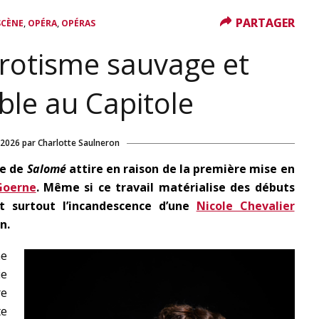
PARTAGER
PARTAGER
,
,
SCÈNE
OPÉRA
OPÉRAS
rotisme sauvage et
le au Capitole
 2026
par
Charlotte Saulneron
ne de
Salomé
attire en raison de la première mise en
Goerne
. Même si ce travail matérialise des débuts
t surtout l’incandescence d’une
Nicole Chevalier
n.
e
e
re
e