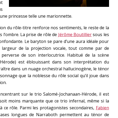
t
us
eune princesse telle une marionnette.
on du rôle-titre renforce nos sentiments, le reste de la
ns l’ombre. La prise de rôle de
Jérôme Boutillier
sous les
confondante. Le baryton se pare d’une aura idéale pour
a largeur de la projection vocale, tout comme par de
ce perverse de son interlocutrice. Habitué de la scène
Hérode) est éblouissant dans son interprétation du
ître dans un nuage orchestral hallucinogène, le ténor
onnage que la noblesse du rôle social qu’il joue dans
ion.
ncentrant sur le trio Salomé-Jochanaan-Hérode, il est
oit moins marquante que ce trio infernal, même si la
à ce rôle. Parmi les protagonistes secondaires,
Fabien
hrases longues de Narraboth permettent au ténor de