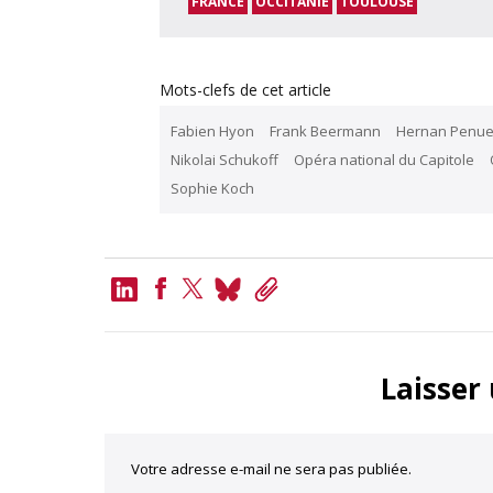
FRANCE
OCCITANIE
TOULOUSE
Mots-clefs de cet article
Fabien Hyon
Frank Beermann
Hernan Penue
Nikolai Schukoff
Opéra national du Capitole
Sophie Koch
LinkedIn
Bluesky
Copy
Link
Facebook
Twitter
Laisser
Votre adresse e-mail ne sera pas publiée.