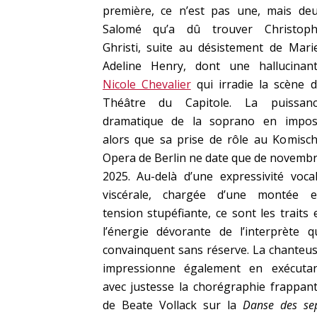
première, ce n’est pas une, mais de
Salomé qu’a dû trouver Christop
Ghristi, suite au désistement de Mari
Adeline Henry, dont une hallucinan
Nicole Chevalier
qui irradie la scène 
Théâtre du Capitole. La puissan
dramatique de la soprano en impo
alors que sa prise de rôle au Komisc
Opera de Berlin ne date que de novemb
2025. Au-delà d’une expressivité voca
viscérale, chargée d’une montée 
tension stupéfiante, ce sont les traits 
l’énergie dévorante de l’interprète q
convainquent sans réserve. La chanteu
impressionne également en exécuta
avec justesse la chorégraphie frappan
de Beate Vollack sur la
Danse des se