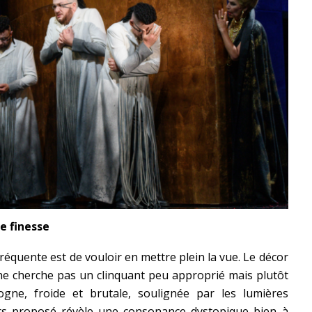
e finesse
fréquente est de vouloir en mettre plein la vue. Le décor
e cherche pas un clinquant peu approprié mais plutôt
ogne, froide et brutale, soulignée par les lumières
vers proposé révèle une consonance dystopique bien à