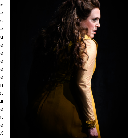
ux
he
e-
te
du
ce
se
he
re
le
en
et
ui
se
nt
te
pt