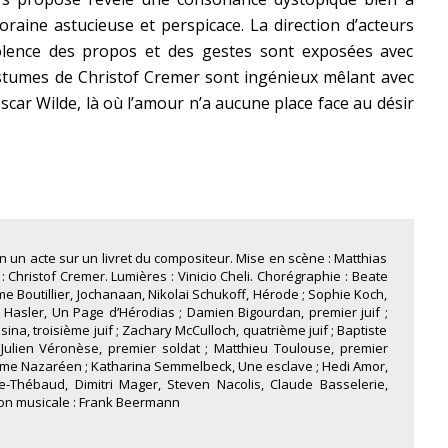
aine astucieuse et perspicace. La direction d’acteurs
iolence des propos et des gestes sont exposées avec
costumes de Christof Cremer sont ingénieux mêlant avec
Oscar Wilde, là où l’amour n’a aucune place face au désir
n un acte sur un livret du compositeur. Mise en scène : Matthias
Christof Cremer. Lumières : Vinicio Cheli. Chorégraphie : Beate
ôme Boutillier, Jochanaan, Nikolai Schukoff, Hérode ; Sophie Koch,
 Hasler, Un Page d’Hérodias ; Damien Bigourdan, premier juif ;
na, troisième juif ; Zachary McCulloch, quatrième juif ; Baptiste
 Julien Véronèse, premier soldat ; Matthieu Toulouse, premier
ème Nazaréen ; Katharina Semmelbeck, Une esclave ; Hedi Amor,
ue-Thébaud, Dimitri Mager, Steven Nacolis, Claude Basselerie,
tion musicale : Frank Beermann