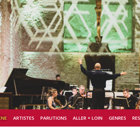
ÈNE
ARTISTES
PARUTIONS
ALLER + LOIN
GENRES
RE