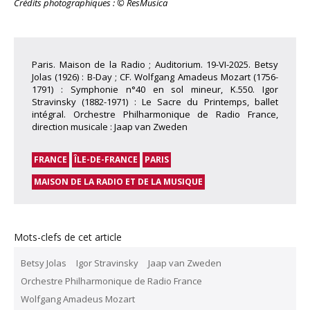
Crédits photographiques : © ResMusica
Paris. Maison de la Radio ; Auditorium. 19-VI-2025. Betsy
Jolas (1926) : B-Day ; CF. Wolfgang Amadeus Mozart (1756-
1791) : Symphonie n°40 en sol mineur, K.550. Igor
Stravinsky (1882-1971) : Le Sacre du Printemps, ballet
intégral. Orchestre Philharmonique de Radio France,
direction musicale : Jaap van Zweden
FRANCE
ÎLE-DE-FRANCE
PARIS
MAISON DE LA RADIO ET DE LA MUSIQUE
Mots-clefs de cet article
Betsy Jolas
Igor Stravinsky
Jaap van Zweden
Orchestre Philharmonique de Radio France
Wolfgang Amadeus Mozart