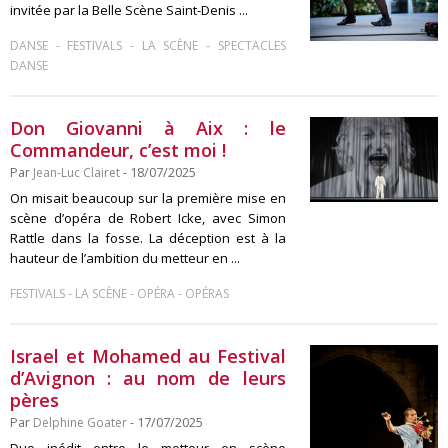
invitée par la Belle Scène Saint-Denis ...
-
-
-
DANSE
FESTIVALS
LA SCÈNE
SPECTACLES
DANSE
Don Giovanni à Aix : le
Commandeur, c’est moi !
Par
Jean-Luc Clairet
- 18/07/2025
On misait beaucoup sur la première mise en
scène d’opéra de Robert Icke, avec Simon
Rattle dans la fosse. La déception est à la
hauteur de l’ambition du metteur en ...
-
-
-
FESTIVALS
LA SCÈNE
OPÉRA
OPÉRAS
Israel et Mohamed au Festival
d’Avignon : au nom de leurs
pères
Par
Delphine Goater
- 17/07/2025
Duo inédit entre le metteur en scène