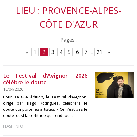
LIEU : PROVENCE-ALPES-
CÔTE D'AZUR
Pages :
«
1
2
3
4
5
6
7
...
21
»
Le Festival d’Avignon 2026
célèbre le doute
10/04/2026
Pour sa 80e édition, le Festival d’Avignon,
dirigé par Tiago Rodrigues, célèbrera le
doute qui porte les artistes. « Ce n’est pas le
doute, c’est la certitude qui rend fou ...
FLASH INFO