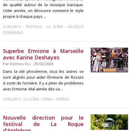
de qualité autour de la musique baroque.
Cette année, on découvre comment le style
propre à chaque pays ...
-
-
-
CONCERTS
FESTIVALS
LA SCÈNE
MUSIQUE
D'ENSEMBLE
Superbe Ermione à Marseille
avec Karine Deshayes
Par
Matthieu Roc
- 25/02/2026
Dans la cité phocéenne, tous les astres se
sont alignés pour aider l’Ermione de Rossini
à sortir de l’ornière. Il y a plein de problèmes
avec Ermione. Mal aimée dès sa ...
-
-
-
CONCERTS
LA SCÈNE
OPÉRA
OPÉRAS
Nouvelle direction pour le
festival de La Roque
d’Anthéron