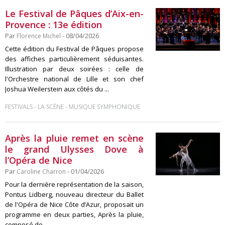
Le Festival de Pâques d’Aix-en-
Provence : 13e édition
Par
Florence Michel
- 08/04/2026
Cette édition du Festival de Pâques propose
des affiches particulièrement séduisantes.
Illustration par deux soirées : celle de
l'Orchestre national de Lille et son chef
Joshua Weilerstein aux côtés du ...
-
-
FESTIVALS
LA SCÈNE
MUSIQUE SYMPHONIQUE
Après la pluie remet en scène
le grand Ulysses Dove à
l’Opéra de Nice
Par
Caroline Charron
- 01/04/2026
Pour la dernière représentation de la saison,
Pontus Lidberg, nouveau directeur du Ballet
de l'Opéra de Nice Côte d’Azur, proposait un
programme en deux parties, Après la pluie,
composé de ...