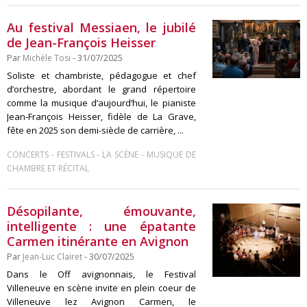
Au festival Messiaen, le jubilé
de Jean-François Heisser
Par
Michèle Tosi
- 31/07/2025
Soliste et chambriste, pédagogue et chef
d’orchestre, abordant le grand répertoire
comme la musique d’aujourd’hui, le pianiste
Jean-François Heisser, fidèle de La Grave,
fête en 2025 son demi-siècle de carrière, ...
-
-
-
CONCERTS
FESTIVALS
LA SCÈNE
MUSIQUE DE
CHAMBRE ET RÉCITAL
Désopilante, émouvante,
intelligente : une épatante
Carmen itinérante en Avignon
Par
Jean-Luc Clairet
- 30/07/2025
Dans le Off avignonnais, le Festival
Villeneuve en scène invite en plein coeur de
Villeneuve lez Avignon Carmen, le