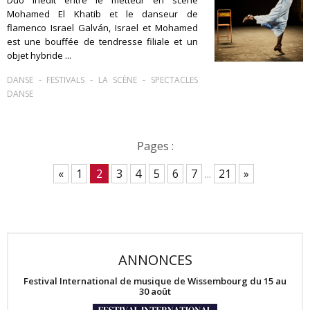
Mohamed El Khatib et le danseur de
flamenco Israel Galván, Israel et Mohamed
est une bouffée de tendresse filiale et un
objet hybride ...
-
-
-
DANSE
FESTIVALS
LA SCÈNE
SPECTACLES
DANSE
Pages :
«
1
2
3
4
5
6
7
...
21
»
ANNONCES
Festival International de musique de Wissembourg du 15 au
30 août