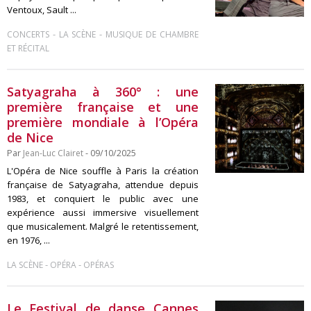
Ventoux, Sault ...
-
-
CONCERTS
LA SCÈNE
MUSIQUE DE CHAMBRE
ET RÉCITAL
Satyagraha à 360° : une
première française et une
première mondiale à l’Opéra
de Nice
Par
Jean-Luc Clairet
- 09/10/2025
L'Opéra de Nice souffle à Paris la création
française de Satyagraha, attendue depuis
1983, et conquiert le public avec une
expérience aussi immersive visuellement
que musicalement. Malgré le retentissement,
en 1976, ...
-
-
LA SCÈNE
OPÉRA
OPÉRAS
Le Festival de danse Cannes