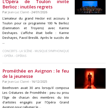
L’Opéra de Toulon invite
Berlioz : inutiles regrets
Par
Jean-Luc Clairet
- 24/01/2026
L’amateur du grand Hector est accouru à
Toulon pour ce programme 100 % Berlioz
(Damnation et Troyens) avec Karine
Deshayes. L’affiche était belle : Karine
Deshayes, Pavol Breslik. Après le succès de
...
-
-
CONCERTS
LA SCÈNE
MUSIQUE SYMPHONIQUE
-
-
OPÉRA
OPÉRAS
Prométhée en Avignon : le feu
de la jeunesse
Par
Jean-Luc Clairet
- 16/12/2025
Beethoven avait 30 ans lorsqu'il composa
Les Créatures de Prométhée : peu ou prou
l'âge de chacun des membres du trio
d'artistes engagés par l'Opéra Grand
Avignon pour rallumer le ...