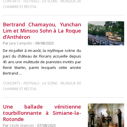
-
-
-
CONCERTS
FESTIVALS
LA SCÈNE
MUSIQUE DE
CHAMBRE ET RÉCITAL
Bertrand Chamayou, Yunchan
Lim et Minsoo Sohn à La Roque
d’Anthéron
Par
Jany Campello
- 09/08/2025
De mi-juillet à mi-août, la mythique scène du
parc du château de Florans accueille depuis
45 ans une multitude de pianistes invités par
René Martin, parmi lesquels cette année
Bertrand ...
-
-
-
CONCERTS
FESTIVALS
LA SCÈNE
MUSIQUE DE
CHAMBRE ET RÉCITAL
Une ballade vénitienne
tourbillonnante à Simiane-la-
Rotonde
Par
Cécile Glaenzer
- 07/08/2025