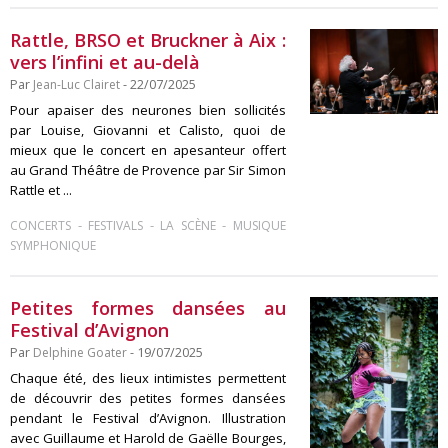
Rattle, BRSO et Bruckner à Aix :
vers l’infini et au-delà
Par
Jean-Luc Clairet
- 22/07/2025
Pour apaiser des neurones bien sollicités
par Louise, Giovanni et Calisto, quoi de
mieux que le concert en apesanteur offert
au Grand Théâtre de Provence par Sir Simon
Rattle et ...
-
-
-
CONCERTS
FESTIVALS
LA SCÈNE
MUSIQUE
SYMPHONIQUE
Petites formes dansées au
Festival d’Avignon
Par
Delphine Goater
- 19/07/2025
Chaque été, des lieux intimistes permettent
de découvrir des petites formes dansées
pendant le Festival d’Avignon. Illustration
avec Guillaume et Harold de Gaëlle Bourges,