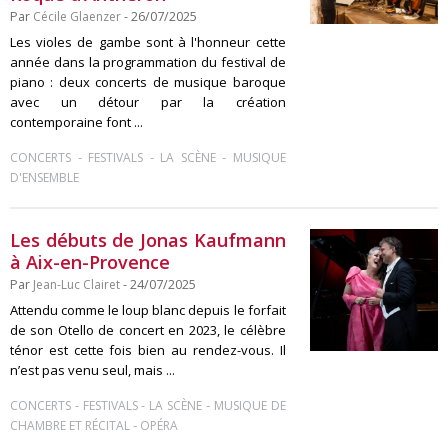
Par
Cécile Glaenzer
- 26/07/2025
Les violes de gambe sont à l'honneur cette
année dans la programmation du festival de
piano : deux concerts de musique baroque
avec un détour par la création
contemporaine font ...
-
-
-
CONCERTS
FESTIVALS
LA SCÈNE
MUSIQUE
D'ENSEMBLE
Les débuts de Jonas Kaufmann
à Aix-en-Provence
Par
Jean-Luc Clairet
- 24/07/2025
Attendu comme le loup blanc depuis le forfait
de son Otello de concert en 2023, le célèbre
ténor est cette fois bien au rendez-vous. Il
n’est pas venu seul, mais ...
-
-
-
CONCERTS
FESTIVALS
LA SCÈNE
MUSIQUE DE
-
CHAMBRE ET RÉCITAL
OPÉRA