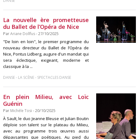
DANSE
La nouvelle ère prometteuse
du Ballet de l’Opéra de Nice
Par
Ariane Dollfus
- 27/10/2025
"De loin en loin", le premier programme du
nouveau directeur du Ballet de l’Opéra de
Nice, Pontus Lidberg, augure d'un mandat qui
sera éclectique, exigeant, moderne et
classique à la ...
-
-
DANSE
LA SCÈNE
SPECTACLES DANSE
En plein Milieu, avec Loïc
Guénin
Par
Michèle Tosi
- 20/10/2025
À Sault, le duo Jeanne Bleuse et Julian Boutin
déploie son talent sur le plateau du Milieu,
avec au programme trois œuvres aussi
dépaysantes que poétiques. Au pied du