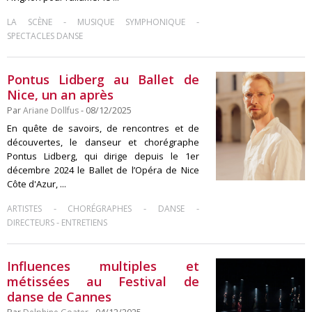
-
-
LA SCÈNE
MUSIQUE SYMPHONIQUE
SPECTACLES DANSE
Pontus Lidberg au Ballet de
Nice, un an après
Par
Ariane Dollfus
- 08/12/2025
En quête de savoirs, de rencontres et de
découvertes, le danseur et chorégraphe
Pontus Lidberg, qui dirige depuis le 1er
décembre 2024 le Ballet de l’Opéra de Nice
Côte d'Azur, ...
-
-
-
ARTISTES
CHORÉGRAPHES
DANSE
-
DIRECTEURS
ENTRETIENS
Influences multiples et
métissées au Festival de
danse de Cannes