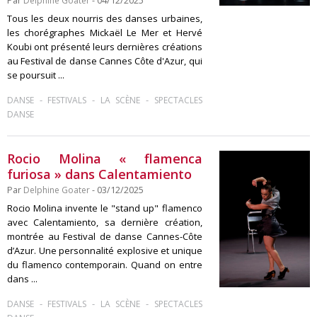
Par
Delphine Goater
- 04/12/2025
Tous les deux nourris des danses urbaines,
les chorégraphes Mickaël Le Mer et Hervé
Koubi ont présenté leurs dernières créations
au Festival de danse Cannes Côte d'Azur, qui
se poursuit ...
-
-
-
DANSE
FESTIVALS
LA SCÈNE
SPECTACLES
DANSE
Rocio Molina « flamenca
furiosa » dans Calentamiento
Par
Delphine Goater
- 03/12/2025
Rocio Molina invente le "stand up" flamenco
avec Calentamiento, sa dernière création,
montrée au Festival de danse Cannes-Côte
d’Azur. Une personnalité explosive et unique
du flamenco contemporain. Quand on entre
dans ...
-
-
-
DANSE
FESTIVALS
LA SCÈNE
SPECTACLES