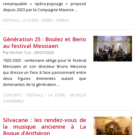
remarquable « opéra-paysage » proposé
depuis 2023 par la Compagnie Maurice ...
-
-
-
FESTIVALS
LA SCÈNE
OPÉRA
OPÉRAS
Génération 25 : Boulez et Berio
au festival Messiaen
Par
Michèle Tosi
- 29/07/2025
1925-2025 : centenaire oblige pour le festival
Messiaen et son directeur Bruno Messina
qui dresse un face à face passionnant entre
deux figures éminentes autant que
dominantes de la génération ...
-
-
-
CONCERTS
FESTIVALS
LA SCÈNE
MUSIQUE
D'ENSEMBLE
Silvacane : les rendez-vous de
la musique ancienne à La
Roque d’Anthéron