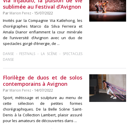
Via Injabulo, la pulsion de vie
sublimée au Festival d’Avignon
Par
Marion Perez
- 15/07/2022
Invités par la Compagnie Via Katlehong, les
chorégraphes Marco da Silva Ferreira et
Amala Dianor enflamment la cour minérale
de l’université d’Avignon avec un duo de
spectacles gorgé d’énergie, de ...
-
-
-
DANSE
FESTIVALS
LA SCÈNE
SPECTACLES
DANSE
Florilège de duos et de solos
contemporains à Avignon
Par
Marion Perez
- 14/07/2022
Sport, métissage et sculpture au menu de
cette sélection de petites formes
chorégraphiques. De la Belle Scène Saint-
Denis à la Collection Lambert, plaisir assuré
pour les amateurs de découvertes dans ...