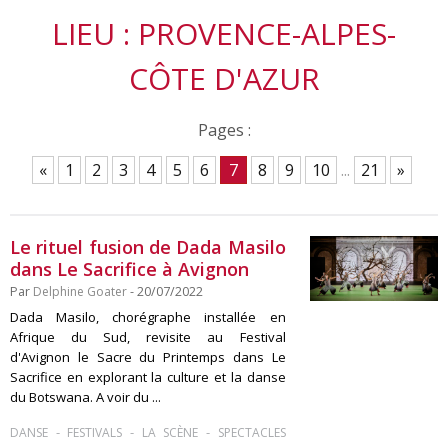
LIEU : PROVENCE-ALPES-
CÔTE D'AZUR
Pages :
«
1
2
3
4
5
6
7
8
9
10
...
21
»
Le rituel fusion de Dada Masilo
dans Le Sacrifice à Avignon
Par
Delphine Goater
- 20/07/2022
Dada Masilo, chorégraphe installée en
Afrique du Sud, revisite au Festival
d'Avignon le Sacre du Printemps dans Le
Sacrifice en explorant la culture et la danse
du Botswana. A voir du ...
-
-
-
DANSE
FESTIVALS
LA SCÈNE
SPECTACLES