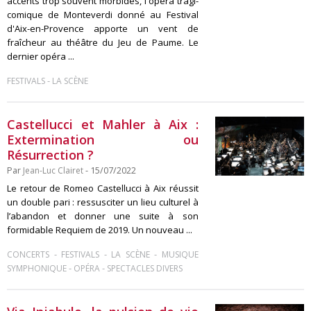
accents trop souvent morbides, l'opéra tragi-
comique de Monteverdi donné au Festival
d'Aix-en-Provence apporte un vent de
fraîcheur au théâtre du Jeu de Paume. Le
dernier opéra ...
-
FESTIVALS
LA SCÈNE
Castellucci et Mahler à Aix :
Extermination ou
Résurrection ?
Par
Jean-Luc Clairet
- 15/07/2022
Le retour de Romeo Castellucci à Aix réussit
un double pari : ressusciter un lieu culturel à
l’abandon et donner une suite à son
formidable Requiem de 2019. Un nouveau ...
-
-
-
CONCERTS
FESTIVALS
LA SCÈNE
MUSIQUE
-
-
SYMPHONIQUE
OPÉRA
SPECTACLES DIVERS