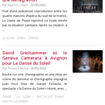
Par
Jean-Luc Clairet
- 07/05/2022
Fruit d’une judicieuse coproduction entre les
quatre maisons d’opéra du sud de la France,
La Dame de Pique reprend sa route minée
par la situation sanitaire. Après sa création à
...
-
-
LA SCÈNE
OPÉRA
OPÉRAS
David Greilsammer et le
Geneva Camerata à Avignon
pour La Danse du Soleil
Par
Florence Michel
- 05/05/2022
Basée sur une chorégraphie et une mise en
scène du danseur et chorégraphe espagnol
Juan Kruz Díaz de Garaio Esnaola, le
spectacle « la Danse du Soleil » réunit, avec ...
-
-
-
DANSE
LA SCÈNE
SPECTACLES DANSE
SPECTACLES DIVERS