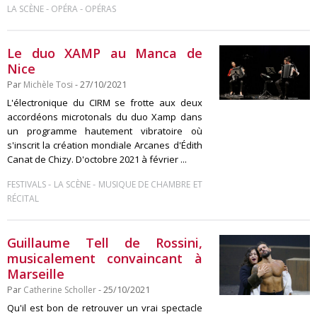
-
-
LA SCÈNE
OPÉRA
OPÉRAS
Le duo XAMP au Manca de
Nice
Par
Michèle Tosi
- 27/10/2021
L'électronique du CIRM se frotte aux deux
accordéons microtonals du duo Xamp dans
un programme hautement vibratoire où
s'inscrit la création mondiale Arcanes d'Édith
Canat de Chizy. D'octobre 2021 à février ...
-
-
FESTIVALS
LA SCÈNE
MUSIQUE DE CHAMBRE ET
RÉCITAL
Guillaume Tell de Rossini,
musicalement convaincant à
Marseille
Par
Catherine Scholler
- 25/10/2021
Qu'il est bon de retrouver un vrai spectacle