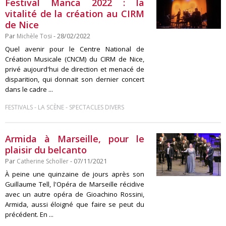
Festival Manca 2022 : la
vitalité de la création au CIRM
de Nice
Par
Michèle Tosi
- 28/02/2022
Quel avenir pour le Centre National de
Création Musicale (CNCM) du CIRM de Nice,
privé aujourd'hui de direction et menacé de
disparition, qui donnait son dernier concert
dans le cadre ...
-
-
FESTIVALS
LA SCÈNE
SPECTACLES DIVERS
Armida à Marseille, pour le
plaisir du belcanto
Par
Catherine Scholler
- 07/11/2021
À peine une quinzaine de jours après son
Guillaume Tell, l'Opéra de Marseille récidive
avec un autre opéra de Gioachino Rossini,
Armida, aussi éloigné que faire se peut du
précédent. En ...