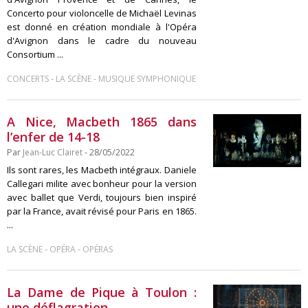
Concerto pour violoncelle de Michaël Levinas
est donné en création mondiale à l'Opéra
d'Avignon dans le cadre du nouveau
Consortium ...
-
-
CONCERTS
LA SCÈNE
MUSIQUE SYMPHONIQUE
A Nice, Macbeth 1865 dans
l’enfer de 14-18
Par
Jean-Luc Clairet
- 28/05/2022
Ils sont rares, les Macbeth intégraux. Daniele
Callegari milite avec bonheur pour la version
avec ballet que Verdi, toujours bien inspiré
par la France, avait révisé pour Paris en 1865.
...
-
-
LA SCÈNE
OPÉRA
OPÉRAS
La Dame de Pique à Toulon :
une déflagration