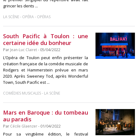
grincer les dents ...
-
-
LA SCÈNE
OPÉRA
OPÉRAS
South Pacific à Toulon : une
certaine idée du bonheur
Par
Jean-Luc Clairet
- 05/04/2022
L’Opéra de Toulon peut enfin présenter la
création française de la comédie musicale de
Rodgers et Hammerstein prévue en mars
2020. Après Sweeney Tod, après Wonderful
Town, South Pacific est ...
-
COMÉDIES MUSICALES
LA SCÈNE
Mars en Baroque : du tombeau
au paradis
Par
Cécile Glaenzer
- 01/04/2022
Pour sa vingtième édition, le festival