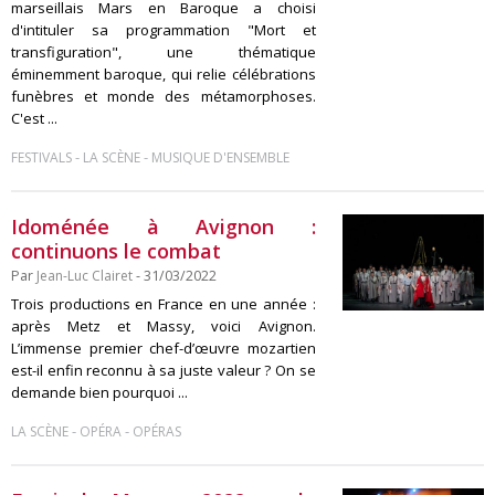
marseillais Mars en Baroque a choisi
d'intituler sa programmation "Mort et
transfiguration", une thématique
éminemment baroque, qui relie célébrations
funèbres et monde des métamorphoses.
C'est ...
-
-
FESTIVALS
LA SCÈNE
MUSIQUE D'ENSEMBLE
Idoménée à Avignon :
continuons le combat
Par
Jean-Luc Clairet
- 31/03/2022
Trois productions en France en une année :
après Metz et Massy, voici Avignon.
L’immense premier chef-d’œuvre mozartien
est-il enfin reconnu à sa juste valeur ? On se
demande bien pourquoi ...
-
-
LA SCÈNE
OPÉRA
OPÉRAS