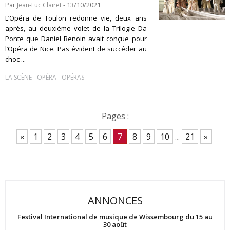
Par
Jean-Luc Clairet
- 13/10/2021
L’Opéra de Toulon redonne vie, deux ans
après, au deuxième volet de la Trilogie Da
Ponte que Daniel Benoin avait conçue pour
l’Opéra de Nice. Pas évident de succéder au
choc ...
-
-
LA SCÈNE
OPÉRA
OPÉRAS
Pages :
«
1
2
3
4
5
6
7
8
9
10
...
21
»
ANNONCES
Festival International de musique de Wissembourg du 15 au
30 août