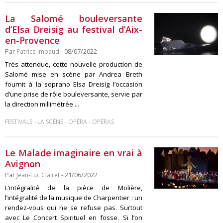
La Salomé bouleversante
d’Elsa Dreisig au festival d’Aix-
en-Provence
Par
Patrice Imbaud
- 08/07/2022
Très attendue, cette nouvelle production de
Salomé mise en scène par Andrea Breth
fournit à la soprano Elsa Dreisig l’occasion
d’une prise de rôle bouleversante, servie par
la direction millimétrée ...
-
-
-
FESTIVALS
LA SCÈNE
OPÉRA
OPÉRAS
Le Malade imaginaire en vrai à
Avignon
Par
Jean-Luc Clairet
- 21/06/2022
L’intégralité de la pièce de Molière,
l’intégralité de la musique de Charpentier : un
rendez-vous qui ne se refuse pas. Surtout
avec Le Concert Spirituel en fosse. Si l’on