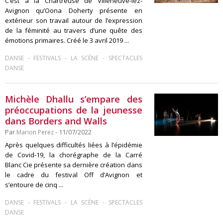
C’est à la Chartreuse de Villeneuve-lez-
Avignon qu’Oona Doherty présente en
extérieur son travail autour de l’expression
de la féminité au travers d’une quête des
émotions primaires. Créé le 3 avril 2019 ...
-
-
-
DANSE
FESTIVALS
LA SCÈNE
SPECTACLES
DANSE
Michèle Dhallu s’empare des
préoccupations de la jeunesse
dans Borders and Walls
Par
Marion Perez
- 11/07/2022
Après quelques difficultés liées à l’épidémie
de Covid-19, la chorégraphe de la Carré
Blanc Cie présente sa dernière création dans
le cadre du festival Off d’Avignon et
s’entoure de cinq ...
-
-
-
DANSE
FESTIVALS
LA SCÈNE
SPECTACLES
DANSE