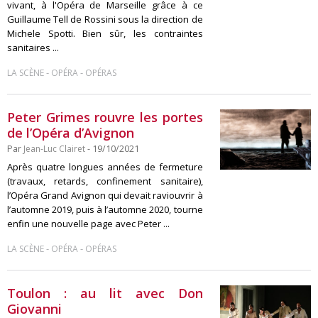
vivant, à l'Opéra de Marseille grâce à ce
Guillaume Tell de Rossini sous la direction de
Michele Spotti. Bien sûr, les contraintes
sanitaires ...
-
-
LA SCÈNE
OPÉRA
OPÉRAS
Peter Grimes rouvre les portes
de l’Opéra d’Avignon
Par
Jean-Luc Clairet
- 19/10/2021
Après quatre longues années de fermeture
(travaux, retards, confinement sanitaire),
l’Opéra Grand Avignon qui devait raviouvrir à
l’automne 2019, puis à l’automne 2020, tourne
enfin une nouvelle page avec Peter ...
-
-
LA SCÈNE
OPÉRA
OPÉRAS
Toulon : au lit avec Don
Giovanni