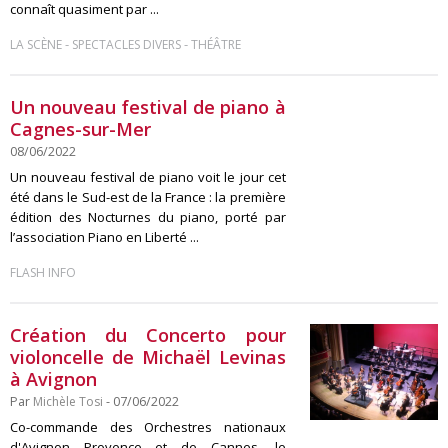
connaît quasiment par ...
-
-
LA SCÈNE
SPECTACLES DIVERS
THÉÂTRE
Un nouveau festival de piano à
Cagnes-sur-Mer
08/06/2022
Un nouveau festival de piano voit le jour cet
été dans le Sud-est de la France : la première
édition des Nocturnes du piano, porté par
l’association Piano en Liberté ...
FLASH INFO
Création du Concerto pour
violoncelle de Michaël Levinas
à Avignon
Par
Michèle Tosi
- 07/06/2022
Co-commande des Orchestres nationaux
d'Avignon Provence et de Cannes, le