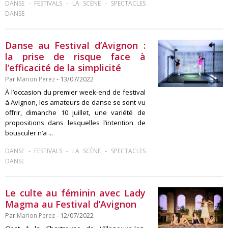
-
-
-
DANSE
FESTIVALS
LA SCÈNE
SPECTACLES
DANSE
Danse au Festival d’Avignon :
la prise de risque face à
l’efficacité de la simplicité
Par
Marion Perez
- 13/07/2022
À l’occasion du premier week-end de festival
à Avignon, les amateurs de danse se sont vu
offrir, dimanche 10 juillet, une variété de
propositions dans lesquelles l’intention de
bousculer n’a ...
-
-
-
DANSE
FESTIVALS
LA SCÈNE
SPECTACLES
DANSE
Le culte au féminin avec Lady
Magma au Festival d’Avignon
Par
Marion Perez
- 12/07/2022