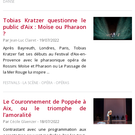
DANSE
Tobias Kratzer questionne le
public d’Aix : Moïse ou Pharaon
?
Par
Jean-Luc Clairet
- 19/07/2022
Après Bayreuth, Londres, Paris, Tobias
Kratzer fait ses débuts au Festival d’Aix-en-
Provence avec le pharaonique opéra de
Rossini. Moïse et Pharaon ou Le Passage de
la Mer Rouge lui inspire ...
-
-
-
FESTIVALS
LA SCÈNE
OPÉRA
OPÉRAS
Le Couronnement de Poppée à
Aix, ou le triomphe de
l’amoralité
Par
Cécile Glaenzer
- 18/07/2022
Contrastant avec une programmation aux