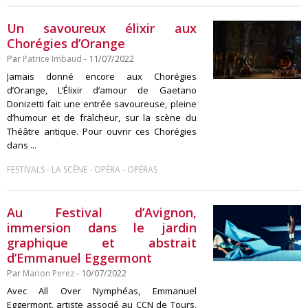
Un savoureux élixir aux
Chorégies d’Orange
Par
Patrice Imbaud
- 11/07/2022
Jamais donné encore aux Chorégies
d’Orange, L’Élixir d’amour de Gaetano
Donizetti fait une entrée savoureuse, pleine
d’humour et de fraîcheur, sur la scène du
Théâtre antique. Pour ouvrir ces Chorégies
dans ...
-
-
-
FESTIVALS
LA SCÈNE
OPÉRA
OPÉRAS
Au Festival d’Avignon,
immersion dans le jardin
graphique et abstrait
d’Emmanuel Eggermont
Par
Marion Perez
- 10/07/2022
Avec All Over Nymphéas, Emmanuel
Eggermont, artiste associé au CCN de Tours,