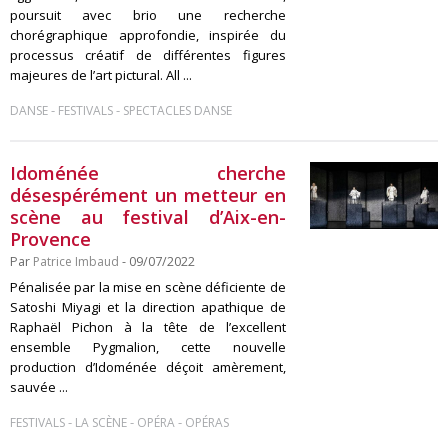
poursuit avec brio une recherche
chorégraphique approfondie, inspirée du
processus créatif de différentes figures
majeures de l’art pictural. All ...
-
-
DANSE
FESTIVALS
SPECTACLES DANSE
Idoménée cherche
désespérément un metteur en
scène au festival d’Aix-en-
Provence
Par
Patrice Imbaud
- 09/07/2022
Pénalisée par la mise en scène déficiente de
Satoshi Miyagi et la direction apathique de
Raphaël Pichon à la tête de l’excellent
ensemble Pygmalion, cette nouvelle
production d’Idoménée déçoit amèrement,
sauvée ...
-
-
-
FESTIVALS
LA SCÈNE
OPÉRA
OPÉRAS