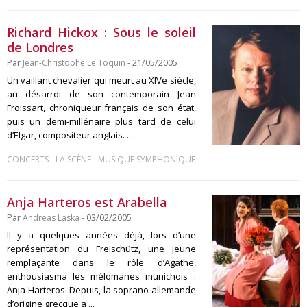
Richard Hickox : Sous le soleil
de Londres
Par
Jean-Christophe Le Toquin
- 21/05/2005
Un vaillant chevalier qui meurt au XIVe siècle,
au désarroi de son contemporain Jean
Froissart, chroniqueur français de son état,
puis un demi-millénaire plus tard de celui
d’Elgar, compositeur anglais. ...
-
-
CONCERTS
LA SCÈNE
MUSIQUE SYMPHONIQUE
Anja Harteros est Arabella
Par
Andreas Laska
- 03/02/2005
Il y a quelques années déjà, lors d’une
représentation du Freischütz, une jeune
remplaçante dans le rôle d’Agathe,
enthousiasma les mélomanes munichois :
Anja Harteros. Depuis, la soprano allemande
d’origine grecque a ...