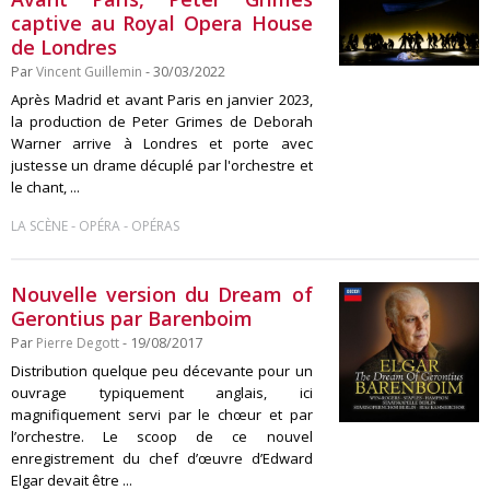
captive au Royal Opera House
de Londres
Par
Vincent Guillemin
- 30/03/2022
Après Madrid et avant Paris en janvier 2023,
la production de Peter Grimes de Deborah
Warner arrive à Londres et porte avec
justesse un drame décuplé par l'orchestre et
le chant, ...
-
-
LA SCÈNE
OPÉRA
OPÉRAS
Nouvelle version du Dream of
Gerontius par Barenboim
Par
Pierre Degott
- 19/08/2017
Distribution quelque peu décevante pour un
ouvrage typiquement anglais, ici
magnifiquement servi par le chœur et par
l’orchestre. Le scoop de ce nouvel
enregistrement du chef d’œuvre d’Edward
Elgar devait être ...