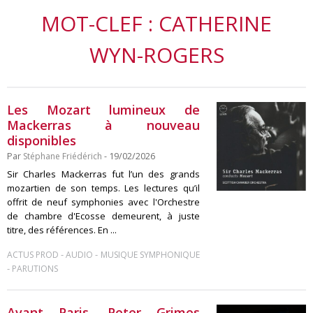
MOT-CLEF : CATHERINE
WYN-ROGERS
Les Mozart lumineux de
Mackerras à nouveau
disponibles
Par
Stéphane Friédérich
- 19/02/2026
Sir Charles Mackerras fut l’un des grands
mozartien de son temps. Les lectures qu’il
offrit de neuf symphonies avec l'Orchestre
de chambre d'Ecosse demeurent, à juste
titre, des références. En ...
-
-
ACTUS PROD
AUDIO
MUSIQUE SYMPHONIQUE
-
PARUTIONS
Avant Paris, Peter Grimes