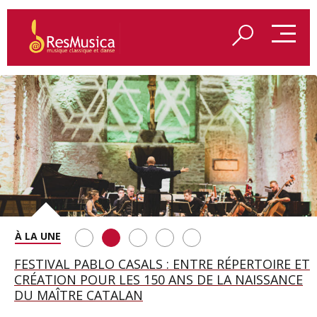
SAINT FRANÇOIS D’ASSISE À SALZBOURG, UNE
FESTIVAL PABLO CASALS : ENTRE RÉPERTOIRE ET
A BAYREUTH, LE 150E ANNIVERSAIRE DU RING
BETSY JOLAS FÊTE SON CENTIÈME
GEORGE BENJAMIN : « MES PARENTS AVAIENT
SOIRÉE IMMENSE PORTÉE PAR ROMEO
CRÉATION POUR LES 150 ANS DE LA NAISSANCE
WAGNÉRIEN GÉNÉRÉ PAR L’IA
ANNIVERSAIRE
CETTE EXIGENCE DE L’OBJET CISELÉ »
CASTELLUCCI ET MAXIME PASCAL
DU MAÎTRE CATALAN