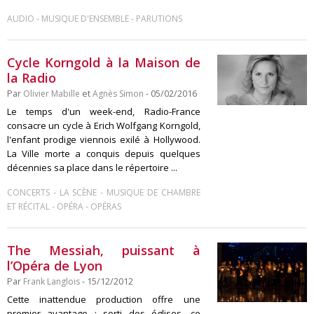
-
-
AUDIO
MUSIQUE D'ENSEMBLE
PARUTIONS
Cycle Korngold à la Maison de
la Radio
Par
Olivier Mabille
et
Agnès Simon
- 05/02/2016
Le temps d'un week-end, Radio-France
consacre un cycle à Erich Wolfgang Korngold,
l'enfant prodige viennois exilé à Hollywood.
La Ville morte a conquis depuis quelques
décennies sa place dans le répertoire ...
-
-
CONCERTS
LA SCÈNE
MUSIQUE DE CHAMBRE
-
-
ET RÉCITAL
OPÉRA
OPÉRAS
The Messiah, puissant à
l’Opéra de Lyon
Par
Frank Langlois
- 15/12/2012
Cette inattendue production offre une
premier avantage : sorti des églises, ce