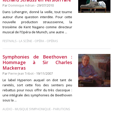
Par
Dominique Adrian
- 29/07/2010
Dans Lohengrin, donné la veille, tout tourne
autour d’une question interdite. Pour cette
nouvelle production straussienne, la
troisième de Kent Nagano comme directeur
musical de l’Opéra de Munich, une autre ...
-
-
-
FESTIVALS
LA SCÈNE
OPÉRA
OPÉRAS
Symphonies de Beethoven :
Hommage à Sir Charles
Mackerras
Par
Pierre-Jean Tribot
- 19/11/2007
Le label Hyperion auquel on doit tant de
raretés, sort cette fois des sentiers peu
rebattus pour nous offrir du très classique :
une intégrale des symphonies de Beethoven
sous la ...
-
-
AUDIO
MUSIQUE SYMPHONIQUE
PARUTIONS