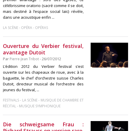
célébrissime oratorio (sacré comme il se doit,
mais destiné à l’espace social laïc) révèle,
dans une acoustique enfin ...
-
-
LA SCÈNE
OPÉRA
OPÉRAS
Ouverture du Verbier festival,
avantage Dutoit
Par
Pierre-Jean Tribot
- 26/07/2012
L’édition 2012 du Verbier festival s’est
ouverte sur les chapeaux de roue, avec à la
baguette, le chef d’orchestre suisse Charles
Dutoit, directeur musical de l’orchestre des
jeunes du festival, ...
-
-
FESTIVALS
LA SCÈNE
MUSIQUE DE CHAMBRE ET
-
RÉCITAL
MUSIQUE SYMPHONIQUE
Die schweigsame Frau :
Richard Strauss en version rare